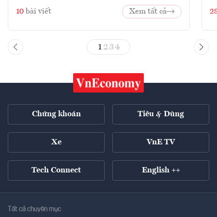
10
bài viết
Xem tất cả
2
1
2
3
4
Chứng khoán
Tiêu & Dùng
Xe
VnE TV
Tech Connect
English ++
Tất cả chuyên mục