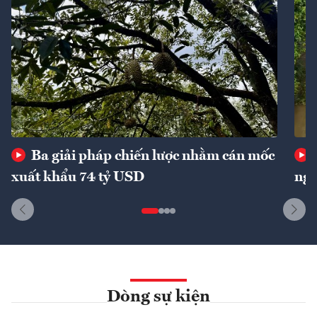
Ba giải pháp chiến lược nhằm cán mốc
xuất khẩu 74 tỷ USD
ngu
Dòng sự kiện