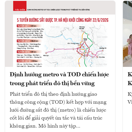
Định hướng metro và TOD chiến lược
K
trong phát triển đô thị bền vững
K
Phát triển đô thị theo định hướng giao
K
thông công cộng (TOD) kết hợp với mạng
V
lưới đường sắt đô thị (metro) là chiến lược
cốt lõi để giải quyết ùn tắc và tái cấu trúc
không gian. Mô hình này tập...