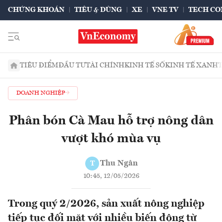
CHỨNG KHOÁN
TIÊU & DÙNG
XE
VNE TV
TECH CO
TIÊU ĐIỂM
ĐẦU TƯ
TÀI CHÍNH
KINH TẾ SỐ
KINH TẾ XANH
DOANH NGHIỆP
Phân bón Cà Mau hỗ trợ nông dân
vượt khó mùa vụ
Thu Ngân
T
10:45, 12/05/2026
Trong quý 2/2026, sản xuất nông nghiệp
tiếp tục đối mặt với nhiều biến động từ