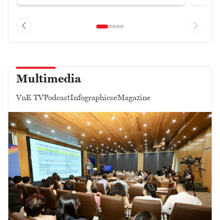
Multimedia
VnE TV
Podcast
Infographics
eMagazine