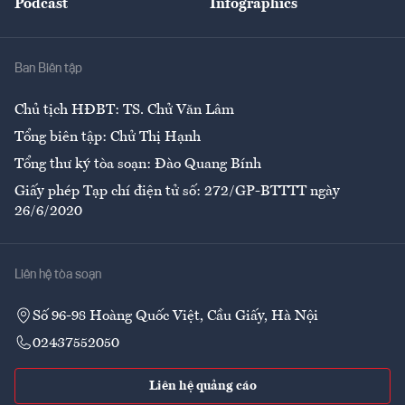
Podcast
Infographics
Giải trí
Y tế
Nhà
Ban Biên tập
Ẩm thực
Chủ tịch HĐBT: TS. Chử Văn Lâm
Tổng biên tập: Chử Thị Hạnh
Tổng thư ký tòa soạn: Đào Quang Bính
Giấy phép Tạp chí điện tử số: 272/GP-BTTTT ngày
26/6/2020
Liên hệ tòa soạn
Số 96-98 Hoàng Quốc Việt, Cầu Giấy, Hà Nội
02437552050
Liên hệ quảng cáo