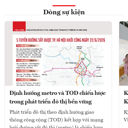
Dòng sự kiện
Định hướng metro và TOD chiến lược
K
trong phát triển đô thị bền vững
K
Phát triển đô thị theo định hướng giao
K
thông công cộng (TOD) kết hợp với mạng
V
lưới đường sắt đô thị (metro) là chiến lược