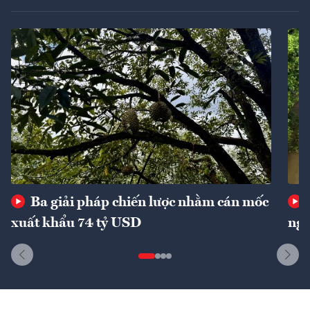
Ba giải pháp chiến lược nhằm cán mốc
xuất khẩu 74 tỷ USD
ngu