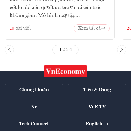
cốt lõi để giải quyết ùn tắc và tái cấu trúc
không gian. Mô hình này tập...
10
bài viết
Xem tất cả
2
1
2
3
4
Chứng khoán
Tiêu & Dùng
Xe
VnE TV
Tech Connect
English ++