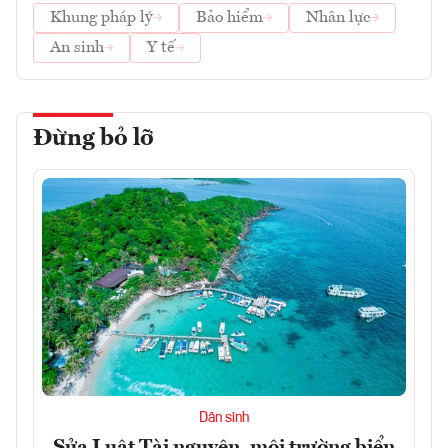
Khung pháp lý
Bảo hiểm
Nhân lực
An sinh
Y tế
Đừng bỏ lỡ
Dân sinh
Sửa Luật Tài nguyên, môi trường biển