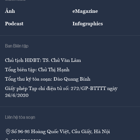
Sự kiện
Nhân lực
Ảnh
eMagazine
Đẹp +
An sinh
Podcast
Infographics
Giải trí
Y tế
Nhà
Ban Biên tập
Ẩm thực
Chủ tịch HĐBT: TS. Chử Văn Lâm
Tổng biên tập: Chử Thị Hạnh
Tổng thư ký tòa soạn: Đào Quang Bính
Giấy phép Tạp chí điện tử số: 272/GP-BTTTT ngày
26/6/2020
Liên hệ tòa soạn
Số 96-98 Hoàng Quốc Việt, Cầu Giấy, Hà Nội