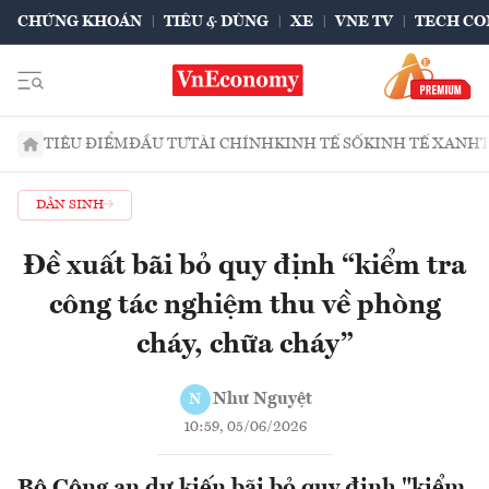
CHỨNG KHOÁN
TIÊU & DÙNG
XE
VNE TV
TECH CO
TIÊU ĐIỂM
ĐẦU TƯ
TÀI CHÍNH
KINH TẾ SỐ
KINH TẾ XANH
DÂN SINH
Đề xuất bãi bỏ quy định “kiểm tra
công tác nghiệm thu về phòng
cháy, chữa cháy”
Như Nguyệt
N
10:59, 05/06/2026
Bộ Công an dự kiến bãi bỏ quy định "kiểm