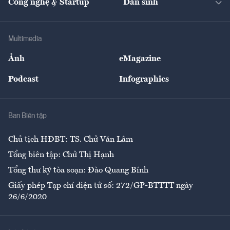
Công nghệ & Startup
Dân sinh
Tư vấn
Nông sản
Doanh nhân
Tư vấn Tiêu & Dùng
Infographics
Hạ tầng
Sức khỏe
Khung pháp lý
Doanh nghiệp
Địa phương
Thị trường
Bảo hiểm
Multimedia
Sự kiện
Nhân lực
Ảnh
eMagazine
Đẹp +
An sinh
Podcast
Infographics
Giải trí
Y tế
Nhà
Ban Biên tập
Ẩm thực
Chủ tịch HĐBT: TS. Chử Văn Lâm
Tổng biên tập: Chử Thị Hạnh
Tổng thư ký tòa soạn: Đào Quang Bính
Giấy phép Tạp chí điện tử số: 272/GP-BTTTT ngày
26/6/2020