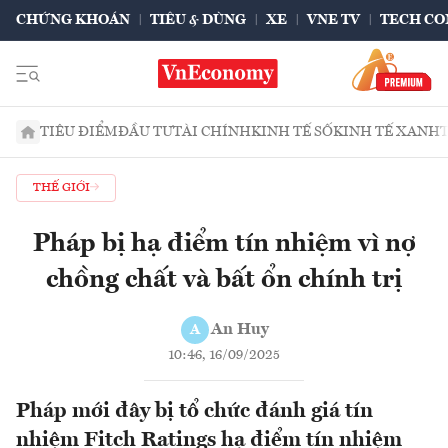
CHỨNG KHOÁN
TIÊU & DÙNG
XE
VNE TV
TECH CO
TIÊU ĐIỂM
ĐẦU TƯ
TÀI CHÍNH
KINH TẾ SỐ
KINH TẾ XANH
THẾ GIỚI
Pháp bị hạ điểm tín nhiệm vì nợ
chồng chất và bất ổn chính trị
An Huy
A
10:46, 16/09/2025
Pháp mới đây bị tổ chức đánh giá tín
nhiệm Fitch Ratings hạ điểm tín nhiệm