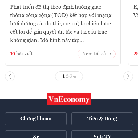
Phát triển đô thị theo định hướng giao
K
thông công cộng (TOD) kết hợp với mạng
V
lưới đường sắt đô thị (metro) là chiến lược
cốt lõi để giải quyết ùn tắc và tái cấu trúc
không gian. Mô hình này tập...
10
bài viết
Xem tất cả
2
1
2
3
4
Chứng khoán
Tiêu & Dùng
Xe
VnE TV