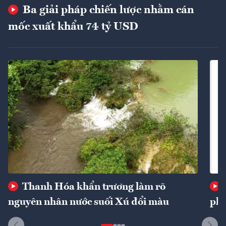
Ba giải pháp chiến lược nhằm cán
mốc xuất khẩu 74 tỷ USD
Thanh Hóa khẩn trương làm rõ
nguyên nhân nước suối Xú đổi màu
phí