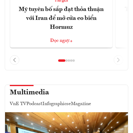
Thế giới
Mỹ tuyên bố sắp đạt thỏa thuận
Tr
với Iran để mở cửa eo biển
th
Hormuz
Đọc ngay
Multimedia
VnE TV
Podcast
Infographics
eMagazine