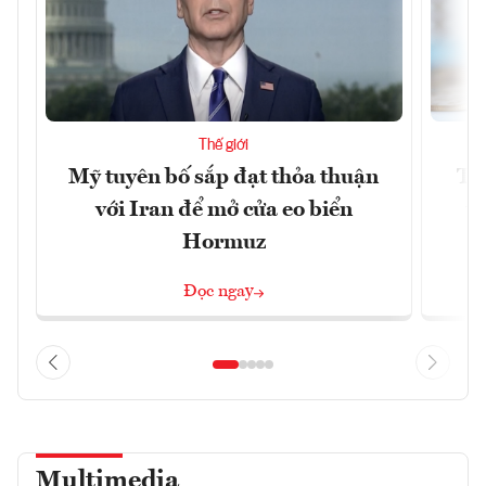
Thế giới
Mỹ tuyên bố sắp đạt thỏa thuận
Tr
với Iran để mở cửa eo biển
th
Hormuz
Đọc ngay
Multimedia