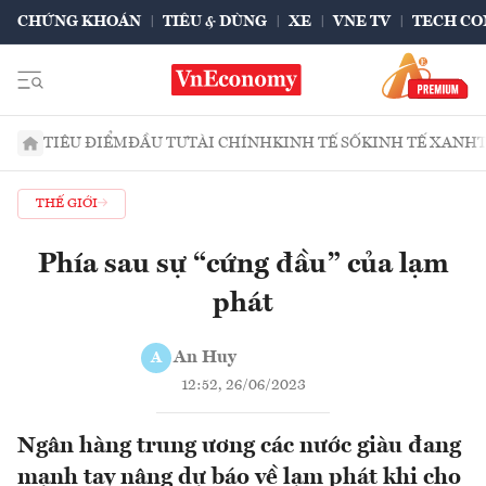
CHỨNG KHOÁN
TIÊU & DÙNG
XE
VNE TV
TECH CO
TIÊU ĐIỂM
ĐẦU TƯ
TÀI CHÍNH
KINH TẾ SỐ
KINH TẾ XANH
THẾ GIỚI
Phía sau sự “cứng đầu” của lạm
phát
An Huy
A
12:52, 26/06/2023
Ngân hàng trung ương các nước giàu đang
mạnh tay nâng dự báo về lạm phát khi cho