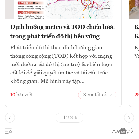
Định hướng metro và TOD chiến lược
K
trong phát triển đô thị bền vững
K
Phát triển đô thị theo định hướng giao
K
thông công cộng (TOD) kết hợp với mạng
V
lưới đường sắt đô thị (metro) là chiến lược
cốt lõi để giải quyết ùn tắc và tái cấu trúc
không gian. Mô hình này tập...
10
bài viết
Xem tất cả
2
1
2
3
4