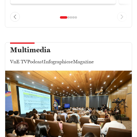
Multimedia
VnE TV
Podcast
Infographics
eMagazine