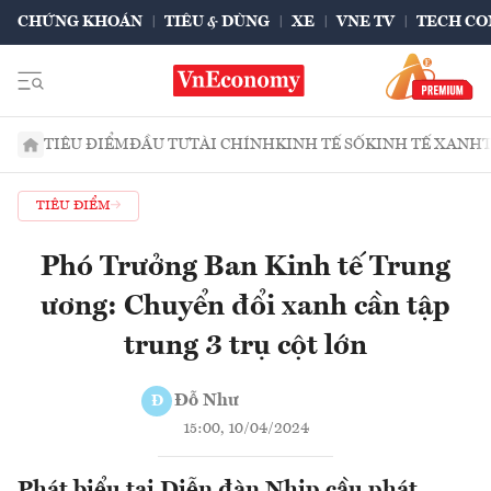
CHỨNG KHOÁN
TIÊU & DÙNG
XE
VNE TV
TECH CO
TIÊU ĐIỂM
ĐẦU TƯ
TÀI CHÍNH
KINH TẾ SỐ
KINH TẾ XANH
TIÊU ĐIỂM
Phó Trưởng Ban Kinh tế Trung
ương: Chuyển đổi xanh cần tập
trung 3 trụ cột lớn
Đỗ Như
Đ
15:00, 10/04/2024
Phát biểu tại Diễn đàn Nhịp cầu phát