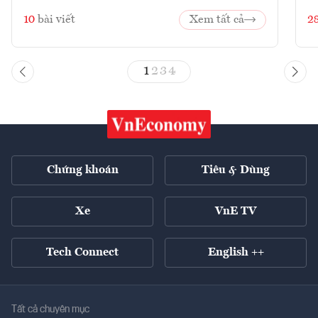
10
bài viết
Xem tất cả
2
1
2
3
4
Chứng khoán
Tiêu & Dùng
Xe
VnE TV
Tech Connect
English ++
Tất cả chuyên mục