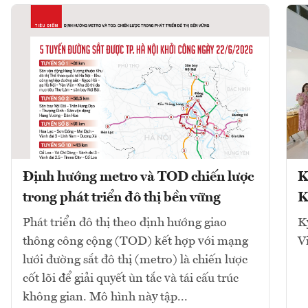
Định hướng metro và TOD chiến lược
K
trong phát triển đô thị bền vững
K
Phát triển đô thị theo định hướng giao
K
thông công cộng (TOD) kết hợp với mạng
V
lưới đường sắt đô thị (metro) là chiến lược
cốt lõi để giải quyết ùn tắc và tái cấu trúc
không gian. Mô hình này tập...