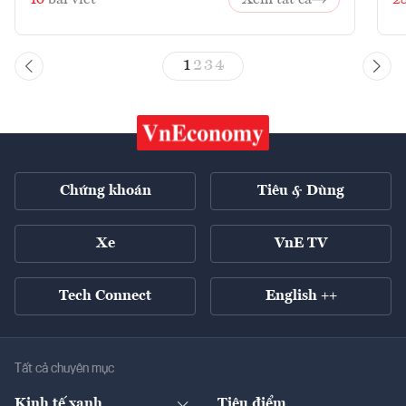
1
2
3
4
Chứng khoán
Tiêu & Dùng
Xe
VnE TV
Tech Connect
English ++
Tất cả chuyên mục
Kinh tế xanh
Tiêu điểm