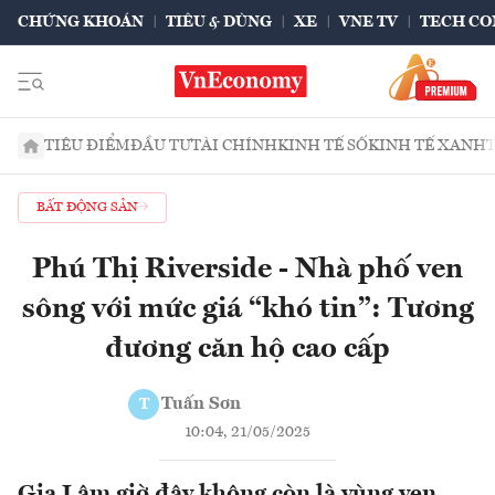
CHỨNG KHOÁN
TIÊU & DÙNG
XE
VNE TV
TECH CO
TIÊU ĐIỂM
ĐẦU TƯ
TÀI CHÍNH
KINH TẾ SỐ
KINH TẾ XANH
BẤT ĐỘNG SẢN
Phú Thị Riverside - Nhà phố ven
sông với mức giá “khó tin”: Tương
đương căn hộ cao cấp
Tuấn Sơn
T
10:04, 21/05/2025
Gia Lâm giờ đây không còn là vùng ven,