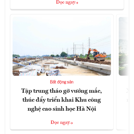
Đọc ngay
Bất động sản
Tập trung tháo gỡ vướng mắc,
Xâ
thúc đẩy triển khai Khu công
nâ
nghệ cao sinh học Hà Nội
Đọc ngay