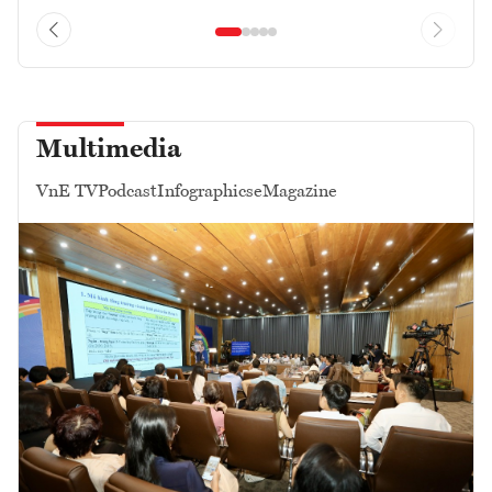
Multimedia
VnE TV
Podcast
Infographics
eMagazine