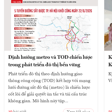
Định hướng metro và TOD chiến lược
K
trong phát triển đô thị bền vững
K
Phát triển đô thị theo định hướng giao
K
thông công cộng (TOD) kết hợp với mạng
V
lưới đường sắt đô thị (metro) là chiến lược
cốt lõi để giải quyết ùn tắc và tái cấu trúc
không gian. Mô hình này tập...
10
bài viết
Xem tất cả
2