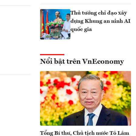
Thủ tướng chỉ đạo xây
dựng Khung an ninh AI
quốc gia
Nổi bật trên VnEconomy
Tổng Bí thư, Chủ tịch nước Tô Lâm