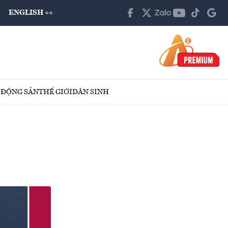
ENGLISH ++
 ĐỘNG SẢN
THẾ GIỚI
DÂN SINH