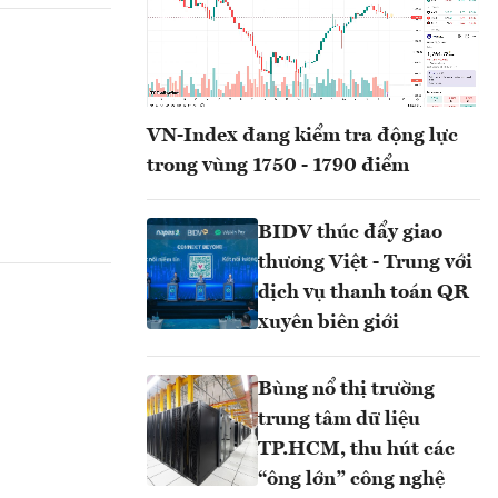
VN-Index đang kiểm tra động lực
trong vùng 1750 - 1790 điểm
BIDV thúc đẩy giao
thương Việt - Trung với
dịch vụ thanh toán QR
xuyên biên giới
Bùng nổ thị trường
trung tâm dữ liệu
TP.HCM, thu hút các
“ông lớn” công nghệ