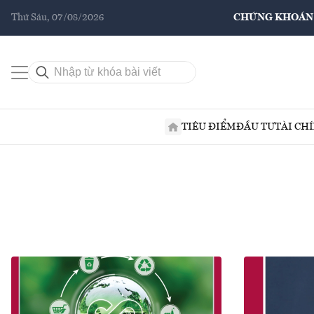
Thứ Sáu, 07/08/2026
CHỨNG KHOÁN
TIÊU ĐIỂM
ĐẦU TƯ
TÀI CH