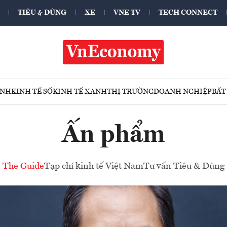
TIÊU & DÙNG
XE
VNE TV
TECH CONNECT
ÍNH
KINH TẾ SỐ
KINH TẾ XANH
THỊ TRƯỜNG
DOANH NGHIỆP
BẤT
Ấn phẩm
The Guide
Tạp chí kinh tế Việt Nam
Tư vấn Tiêu & Dùng