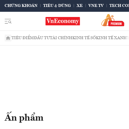
CHỨNG KHOÁN
TIÊU & DÙNG
XE
VNE TV
TECH CO
TIÊU ĐIỂM
ĐẦU TƯ
TÀI CHÍNH
KINH TẾ SỐ
KINH TẾ XANH
Ấn phẩm