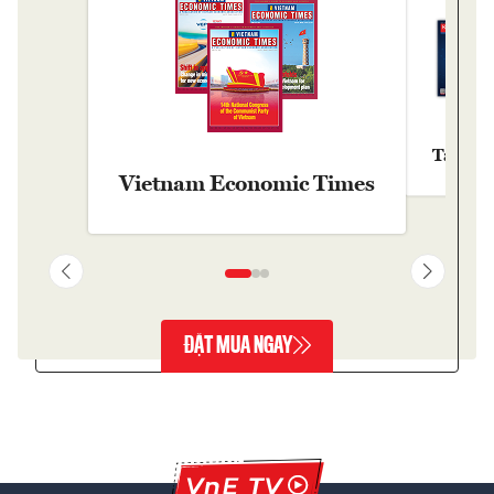
Tạp chí
Vietnam Economic Times
ĐẶT MUA NGAY