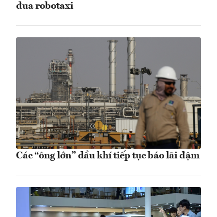
đua robotaxi
Các “ông lớn” dầu khí tiếp tục báo lãi đậm