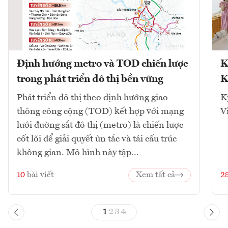
Định hướng metro và TOD chiến lược
K
trong phát triển đô thị bền vững
K
Phát triển đô thị theo định hướng giao
K
thông công cộng (TOD) kết hợp với mạng
V
lưới đường sắt đô thị (metro) là chiến lược
cốt lõi để giải quyết ùn tắc và tái cấu trúc
không gian. Mô hình này tập...
10
bài viết
Xem tất cả
2
1
2
3
4