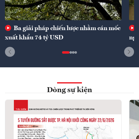
Ba giải pháp chiến lược nhằm cán mốc
xuất khẩu 74 tỷ USD
ngu
Dòng sự kiện