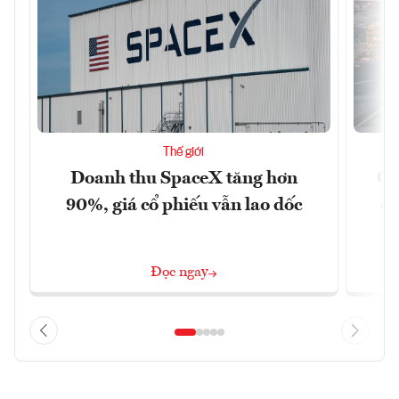
Thế giới
Doanh thu SpaceX tăng hơn
Cá
90%, giá cổ phiếu vẫn lao dốc
đậ
Đọc ngay