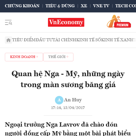
CHỨNG KHOÁN
TIÊU & DÙNG
XE
VNE TV
TECH CO
TIÊU ĐIỂM
ĐẦU TƯ
TÀI CHÍNH
KINH TẾ SỐ
KINH TẾ XANH
KINH DOANH
THẾ GIỚI
Quan hệ Nga - Mỹ, những ngày
trong màn sương băng giá
An Huy
A
17:14, 13/04/2017
Ngoại trưởng Nga Lavrov đã chào đón
người đồng cấp Mỹ bằng một bài phát biểu