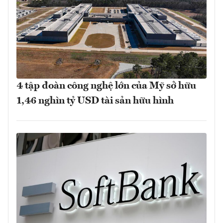
4 tập đoàn công nghệ lớn của Mỹ sở hữu
1,46 nghìn tỷ USD tài sản hữu hình