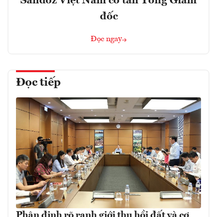
Sandoz Việt Nam có tân Tổng Giám
đốc
Đọc ngay
Đọc tiếp
Phân định rõ ranh giới thu hồi đất và cơ