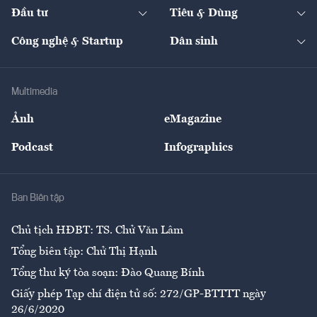
Chuyển động 24h
Đối thoại
The Guide
Video
Đầu tư
Tiêu & Dùng
Quản trị số
Cafe BĐS
Thị trường
Kinh doanh
Kết nối
Tạp chí kinh tế Việt Nam
eMagazine
Nhà đầu tư
Du lịch
Công nghệ & Startup
Dân sinh
Tư vấn
Nông sản
Doanh nhân
Tư vấn Tiêu & Dùng
Infographics
Hạ tầng
Sức khỏe
Khung pháp lý
Doanh nghiệp
Địa phương
Thị trường
Bảo hiểm
Multimedia
Sự kiện
Nhân lực
Ảnh
eMagazine
Đẹp +
An sinh
Podcast
Infographics
Giải trí
Y tế
Nhà
Ban Biên tập
Ẩm thực
Chủ tịch HĐBT: TS. Chử Văn Lâm
Tổng biên tập: Chử Thị Hạnh
Tổng thư ký tòa soạn: Đào Quang Bính
Giấy phép Tạp chí điện tử số: 272/GP-BTTTT ngày
26/6/2020