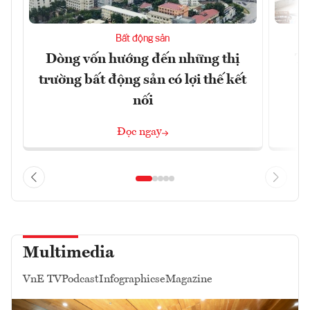
Bất động sản
Dòng vốn hướng đến những thị
Tậ
trường bất động sản có lợi thế kết
t
nối
Đọc ngay
Multimedia
VnE TV
Podcast
Infographics
eMagazine