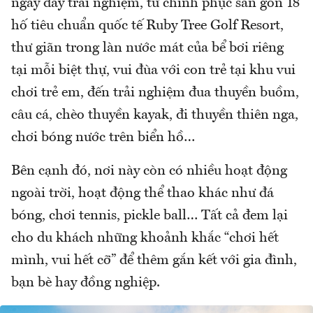
ngày đầy trải nghiệm, từ chinh phục sân gôn 18
hố tiêu chuẩn quốc tế Ruby Tree Golf Resort,
thư giãn trong làn nước mát của bể bơi riêng
tại mỗi biệt thự, vui đùa với con trẻ tại khu vui
chơi trẻ em, đến trải nghiệm đua thuyền buồm,
câu cá, chèo thuyền kayak, đi thuyền thiên nga,
chơi bóng nước trên biển hồ…
Bên cạnh đó, nơi này còn có nhiều hoạt động
ngoài trời, hoạt động thể thao khác như đá
bóng, chơi tennis, pickle ball… Tất cả đem lại
cho du khách những khoảnh khắc “chơi hết
mình, vui hết cỡ” để thêm gắn kết với gia đình,
bạn bè hay đồng nghiệp.