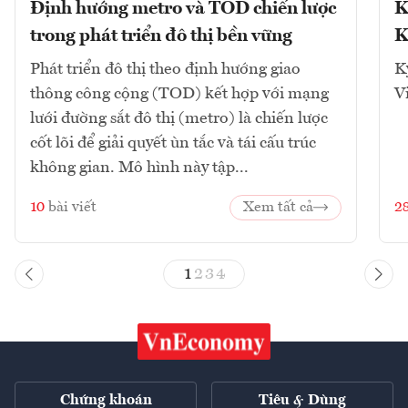
Định hướng metro và TOD chiến lược
K
trong phát triển đô thị bền vững
K
Phát triển đô thị theo định hướng giao
K
thông công cộng (TOD) kết hợp với mạng
V
lưới đường sắt đô thị (metro) là chiến lược
cốt lõi để giải quyết ùn tắc và tái cấu trúc
không gian. Mô hình này tập...
10
bài viết
Xem tất cả
2
1
2
3
4
Chứng khoán
Tiêu & Dùng