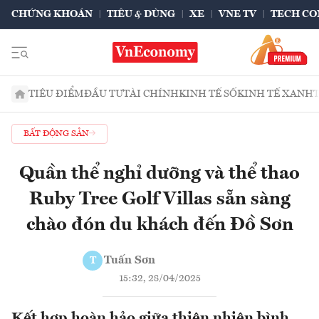
CHỨNG KHOÁN
TIÊU & DÙNG
XE
VNE TV
TECH CO
TIÊU ĐIỂM
ĐẦU TƯ
TÀI CHÍNH
KINH TẾ SỐ
KINH TẾ XANH
BẤT ĐỘNG SẢN
Quần thể nghỉ dưỡng và thể thao
Ruby Tree Golf Villas sẵn sàng
chào đón du khách đến Đồ Sơn
Tuấn Sơn
T
15:32, 28/04/2025
Kết hợp hoàn hảo giữa thiên nhiên bình