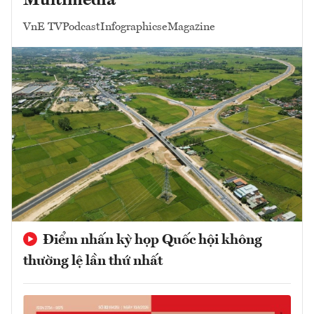
Multimedia
VnE TV
Podcast
Infographics
eMagazine
Điểm nhấn kỳ họp Quốc hội không
thường lệ lần thứ nhất