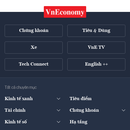
Chứng khoán
Tiêu & Dùng
Xe
VnE TV
Tech Connect
English ++
Tất cả chuyên mục
Kinh tế xanh
Tiêu điểm
Chuyển động xanh
Tài chính
Chứng khoán
Pháp lý
Ngân hàng
Doanh nghiệp niêm yết
Kinh tế số
Hạ tầng
Thương hiệu xanh
Thị trường vốn
Thị trường