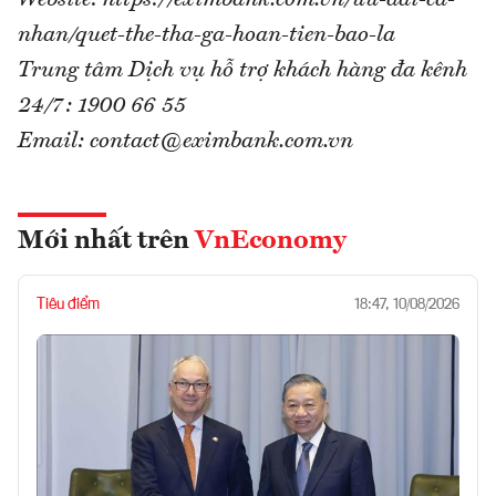
Website: https://eximbank.com.vn/uu-dai-ca-
nhan/quet-the-tha-ga-hoan-tien-bao-la
Trung tâm Dịch vụ hỗ trợ khách hàng đa kênh
24/7: 1900 66 55
Email: contact@eximbank.com.vn
Mới nhất trên
VnEconomy
Tiêu điểm
18:47, 10/08/2026