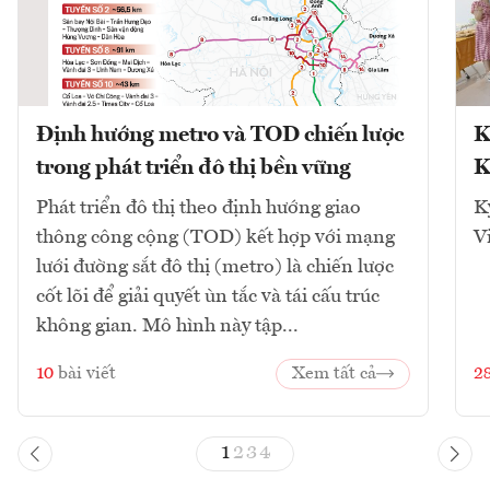
Định hướng metro và TOD chiến lược
K
trong phát triển đô thị bền vững
K
Phát triển đô thị theo định hướng giao
K
thông công cộng (TOD) kết hợp với mạng
V
lưới đường sắt đô thị (metro) là chiến lược
cốt lõi để giải quyết ùn tắc và tái cấu trúc
không gian. Mô hình này tập...
10
bài viết
Xem tất cả
2
1
2
3
4