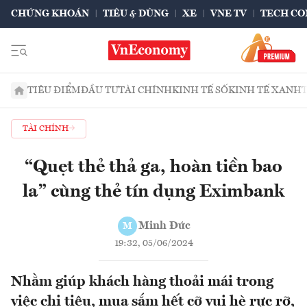
CHỨNG KHOÁN
TIÊU & DÙNG
XE
VNE TV
TECH CO
TIÊU ĐIỂM
ĐẦU TƯ
TÀI CHÍNH
KINH TẾ SỐ
KINH TẾ XANH
TÀI CHÍNH
“Quẹt thẻ thả ga, hoàn tiền bao
la” cùng thẻ tín dụng Eximbank
Minh Đức
M
19:32, 05/06/2024
Nhằm giúp khách hàng thoải mái trong
việc chi tiêu, mua sắm hết cỡ vui hè rực rỡ,