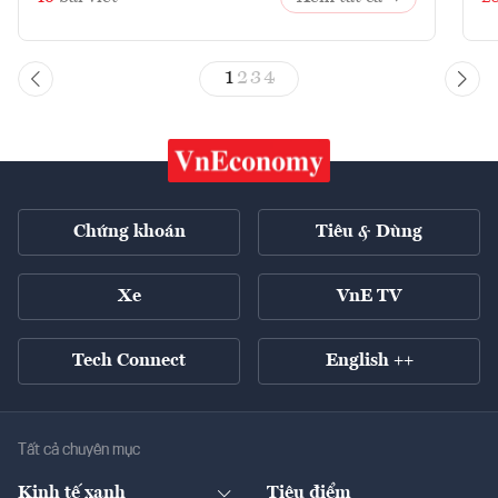
1
2
3
4
Chứng khoán
Tiêu & Dùng
Xe
VnE TV
Tech Connect
English ++
Tất cả chuyên mục
Kinh tế xanh
Tiêu điểm