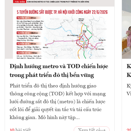
Định hướng metro và TOD chiến lược
K
trong phát triển đô thị bền vững
K
Phát triển đô thị theo định hướng giao
K
thông công cộng (TOD) kết hợp với mạng
V
lưới đường sắt đô thị (metro) là chiến lược
cốt lõi để giải quyết ùn tắc và tái cấu trúc
không gian. Mô hình này tập...
10
bài viết
Xem tất cả
2