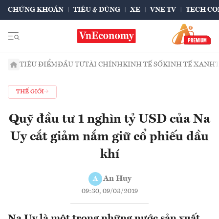
CHỨNG KHOÁN
TIÊU & DÙNG
XE
VNE TV
TECH CO
TIÊU ĐIỂM
ĐẦU TƯ
TÀI CHÍNH
KINH TẾ SỐ
KINH TẾ XANH
THẾ GIỚI
Quỹ đầu tư 1 nghìn tỷ USD của Na
Uy cắt giảm nắm giữ cổ phiếu dầu
khí
An Huy
A
09:30, 09/03/2019
Na Uy là một trong những nước sản xuất