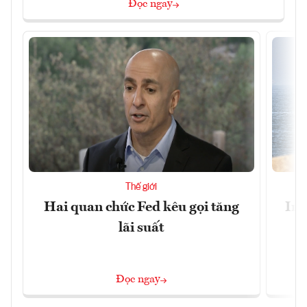
Đọc ngay
Thế giới
Hai quan chức Fed kêu gọi tăng
Ira
lãi suất
Đọc ngay