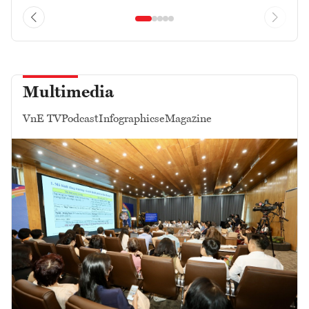
Multimedia
VnE TV
Podcast
Infographics
eMagazine