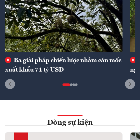
Ba giải pháp chiến lược nhằm cán mốc
xuất khẩu 74 tỷ USD
ngu
Dòng sự kiện