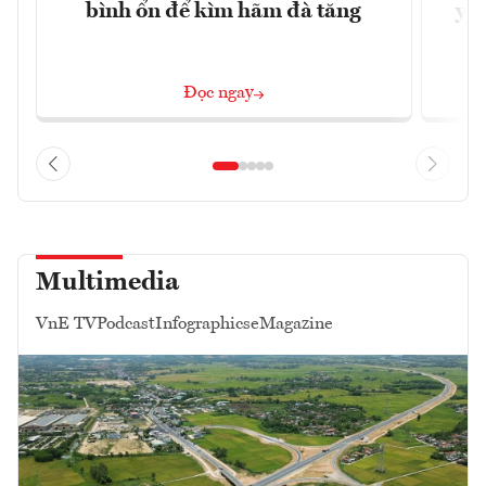
bình ổn để kìm hãm đà tăng
yêu
Đọc ngay
Multimedia
VnE TV
Podcast
Infographics
eMagazine