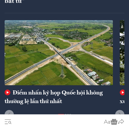
bất tử"
Điểm nhấn kỳ họp Quốc hội không
thường lệ lần thứ nhất
xuấ