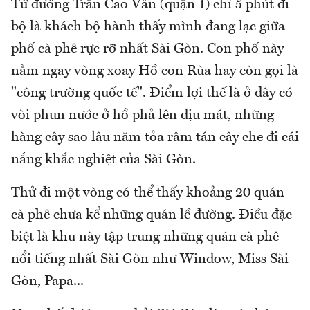
Từ đường Trần Cao Vân (quận 1) chỉ 5 phút đi
bộ là khách bộ hành thấy mình đang lạc giữa
phố cà phê rực rỡ nhất Sài Gòn. Con phố này
nằm ngay vòng xoay Hồ con Rùa hay còn gọi là
"công trường quốc tế". Điểm lợi thế là ở đây có
vòi phun nước ở hồ phả lên dịu mát, những
hàng cây sao lâu năm tỏa râm tán cây che đi cái
nắng khắc nghiệt của Sài Gòn.
Thử đi một vòng có thể thấy khoảng 20 quán
cà phê chưa kể những quán lề đường. Điều đặc
biệt là khu này tập trung những quán cà phê
nổi tiếng nhất Sài Gòn như Window, Miss Sài
Gòn, Papa...