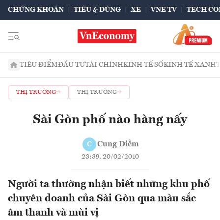
CHỨNG KHOÁN
TIÊU & DÙNG
XE
VNE TV
TECH CO
TIÊU ĐIỂM
ĐẦU TƯ
TÀI CHÍNH
KINH TẾ SỐ
KINH TẾ XANH
THỊ TRƯỜNG
THỊ TRƯỜNG
Sài Gòn phố nào hàng nấy
Cung Diễm
C
23:39, 20/02/2010
Người ta thường nhận biết những khu phố
chuyên doanh của Sài Gòn qua màu sắc
âm thanh và mùi vị