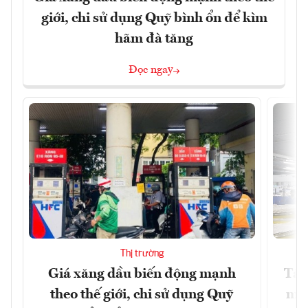
giới, chi sử dụng Quỹ bình ổn để kìm
hãm đà tăng
Đọc ngay
Thị trường
Giá xăng dầu biến động mạnh
Tăn
theo thế giới, chi sử dụng Quỹ
min