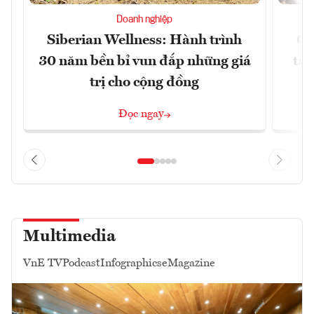
Doanh nghiệp
Siberian Wellness: Hành trình
Gi
30 năm bền bỉ vun đắp những giá
tăn
trị cho cộng đồng
Đọc ngay
Multimedia
VnE TV
Podcast
Infographics
eMagazine