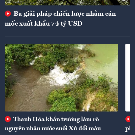
Ba giải pháp chiến lược nhằm cán
mốc xuất khẩu 74 tỷ USD
Thanh Hóa khẩn trương làm rõ
nguyên nhân nước suối Xú đổi màu
phí