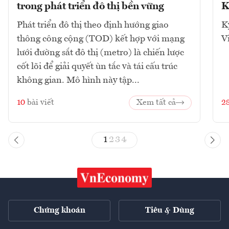
trong phát triển đô thị bền vững
K
Phát triển đô thị theo định hướng giao
K
thông công cộng (TOD) kết hợp với mạng
V
lưới đường sắt đô thị (metro) là chiến lược
cốt lõi để giải quyết ùn tắc và tái cấu trúc
không gian. Mô hình này tập...
10
bài viết
Xem tất cả
2
1
2
3
4
Chứng khoán
Tiêu & Dùng