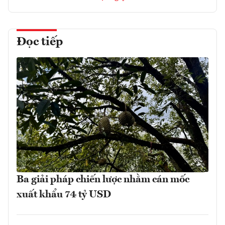
Đọc tiếp
Ba giải pháp chiến lược nhằm cán mốc
xuất khẩu 74 tỷ USD