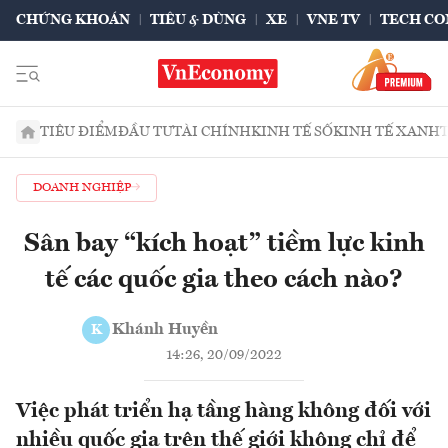
CHỨNG KHOÁN
TIÊU & DÙNG
XE
VNE TV
TECH CO
TIÊU ĐIỂM
ĐẦU TƯ
TÀI CHÍNH
KINH TẾ SỐ
KINH TẾ XANH
DOANH NGHIỆP
Sân bay “kích hoạt” tiềm lực kinh
tế các quốc gia theo cách nào?
Khánh Huyền
K
14:26, 20/09/2022
Việc phát triển hạ tầng hàng không đối với
nhiều quốc gia trên thế giới không chỉ để