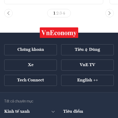
1
2
3
4
Chứng khoán
Tiêu & Dùng
Xe
VnE TV
Tech Connect
English ++
Tất cả chuyên mục
Kinh tế xanh
Tiêu điểm