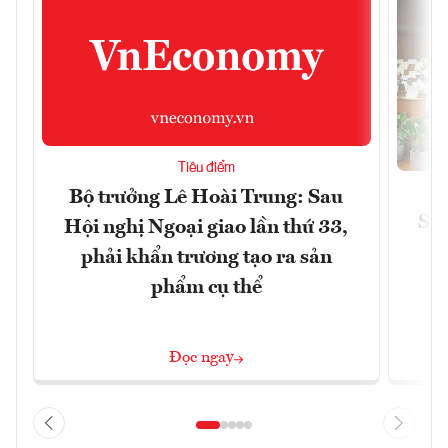
Tiêu điểm
Bộ trưởng Lê Hoài Trung: Sau
Siế
Hội nghị Ngoại giao lần thứ 33,
phải khẩn trương tạo ra sản
phẩm cụ thể
Đọc ngay