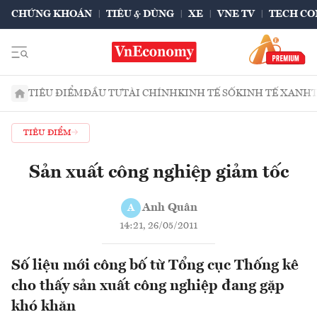
CHỨNG KHOÁN
TIÊU & DÙNG
XE
VNE TV
TECH CO
TIÊU ĐIỂM
ĐẦU TƯ
TÀI CHÍNH
KINH TẾ SỐ
KINH TẾ XANH
TIÊU ĐIỂM
Sản xuất công nghiệp giảm tốc
Anh Quân
A
14:21, 26/05/2011
Số liệu mới công bố từ Tổng cục Thống kê
cho thấy sản xuất công nghiệp đang gặp
khó khăn