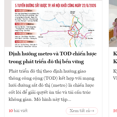
Định hướng metro và TOD chiến lược
K
trong phát triển đô thị bền vững
K
Phát triển đô thị theo định hướng giao
K
thông công cộng (TOD) kết hợp với mạng
V
lưới đường sắt đô thị (metro) là chiến lược
cốt lõi để giải quyết ùn tắc và tái cấu trúc
không gian. Mô hình này tập...
10
bài viết
Xem tất cả
2