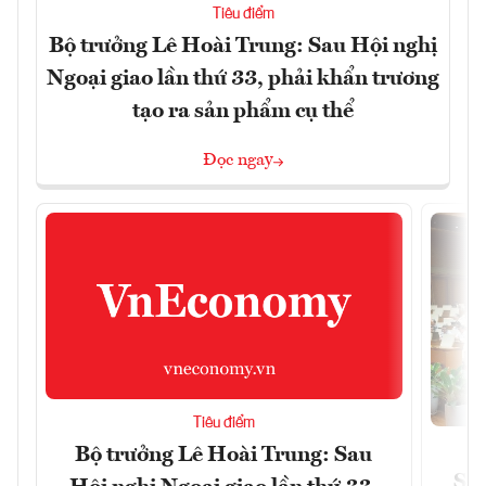
Tiêu điểm
Bộ trưởng Lê Hoài Trung: Sau Hội nghị
Ngoại giao lần thứ 33, phải khẩn trương
tạo ra sản phẩm cụ thể
Đọc ngay
Tiêu điểm
Bộ trưởng Lê Hoài Trung: Sau
Siế