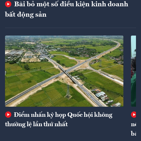
Bãi bỏ một số điều kiện kinh doanh
bất động sản
Điểm nhấn kỳ họp Quốc hội không
thường lệ lần thứ nhất
nôn
bất