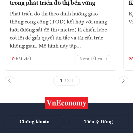
trong phát triển đô thị bền vững
K
Phát triển đô thị theo định hướng giao
K
thông công cộng (TOD) kết hợp với mạng
V
lưới đường sắt đô thị (metro) là chiến lược
cốt lõi để giải quyết ùn tắc và tái cấu trúc
không gian. Mô hình này tập...
10
bài viết
Xem tất cả
2
1
2
3
4
Chứng khoán
Tiêu & Dùng