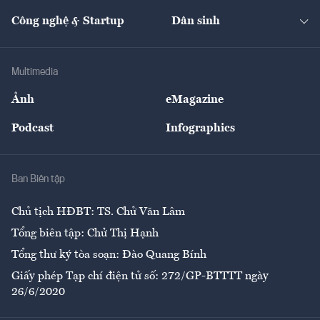
Cafe BĐS
Thị trường
Kinh doanh
Kết nối
Tạp chí kinh tế Việt Nam
eMagazine
Nhà đầu tư
Du lịch
Công nghệ & Startup
Dân sinh
Tư vấn
Nông sản
Doanh nhân
Tư vấn Tiêu & Dùng
Infographics
Hạ tầng
Sức khỏe
Khung pháp lý
Doanh nghiệp
Địa phương
Thị trường
Bảo hiểm
Multimedia
Sự kiện
Nhân lực
Ảnh
eMagazine
Đẹp +
An sinh
Podcast
Infographics
Giải trí
Y tế
Nhà
Ban Biên tập
Ẩm thực
Chủ tịch HĐBT: TS. Chử Văn Lâm
Tổng biên tập: Chử Thị Hạnh
Tổng thư ký tòa soạn: Đào Quang Bính
Giấy phép Tạp chí điện tử số: 272/GP-BTTTT ngày
26/6/2020