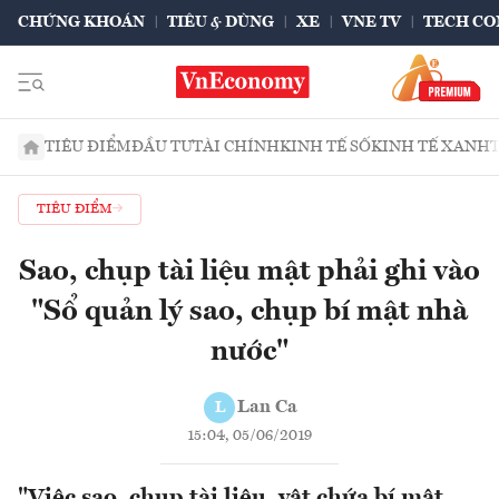
CHỨNG KHOÁN
TIÊU & DÙNG
XE
VNE TV
TECH CO
TIÊU ĐIỂM
ĐẦU TƯ
TÀI CHÍNH
KINH TẾ SỐ
KINH TẾ XANH
TIÊU ĐIỂM
Sao, chụp tài liệu mật phải ghi vào
"Sổ quản lý sao, chụp bí mật nhà
nước"
Lan Ca
L
15:04, 05/06/2019
"Việc sao, chụp tài liệu, vật chứa bí mật