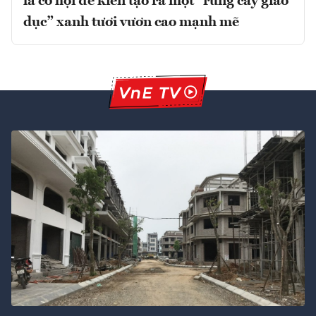
là cơ hội để kiến tạo ra một “rừng cây giáo
dục” xanh tươi vươn cao mạnh mẽ