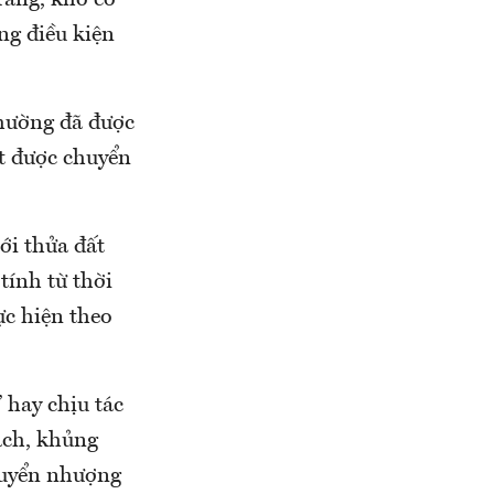
rằng, khó có
ng điều kiện
thường đã được
t được chuyển
ới thửa đất
tính từ thời
ực hiện theo
” hay chịu tác
oạch, khủng
huyển nhượng