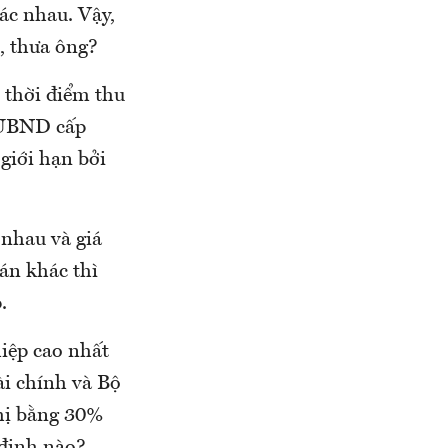
ác nhau. Vậy,
n, thưa ông?
 thời điểm thu
ì UBND cấp
giới hạn bởi
 nhau và giá
án khác thì
.
iệp cao nhất
ài chính và Bộ
thị bằng 30%