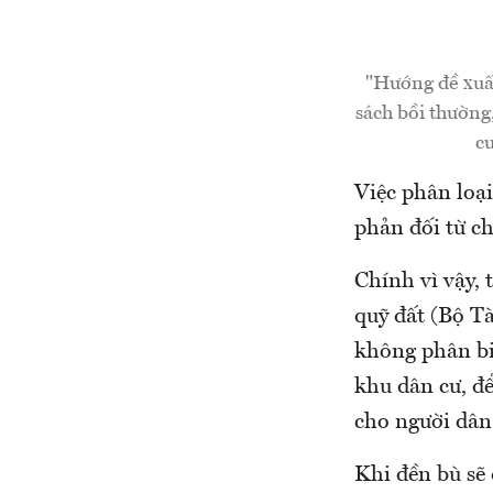
"Hướng đề xuất
sách bồi thường
c
Việc phân loạ
phản đối từ ch
Chính vì vậy, 
quỹ đất (Bộ Tà
không phân bi
khu dân cư, để
cho người dân
Khi đền bù sẽ