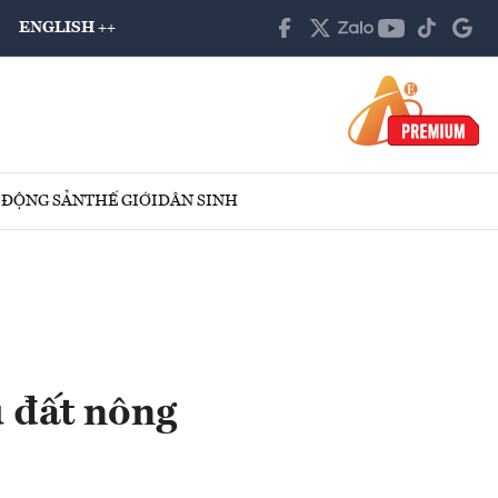
ENGLISH ++
 ĐỘNG SẢN
THẾ GIỚI
DÂN SINH
ù đất nông