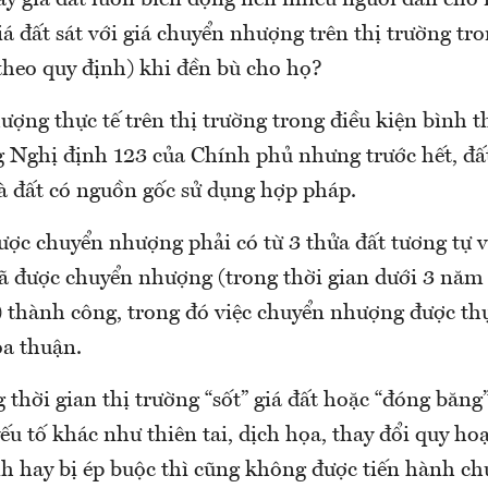
y giá đất luôn biến động nên nhiều người dân cho 
iá đất sát với giá chuyển nhượng trên thị trường tro
theo quy định) khi đền bù cho họ?
ượng thực tế trên thị trường trong điều kiện bình 
g Nghị định 123 của Chính phủ nhưng trước hết, đấ
à đất có nguồn gốc sử dụng hợp pháp.
ược chuyển nhượng phải có từ 3 thửa đất tương tự v
đã được chuyển nhượng (trong thời gian dưới 3 năm 
) thành công, trong đó việc chuyển nhượng được th
ỏa thuận.
g thời gian thị trường “sốt” giá đất hoặc “đóng băng
ếu tố khác như thiên tai, dịch họa, thay đổi quy h
nh hay bị ép buộc thì cũng không được tiến hành c