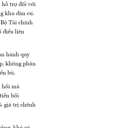
 hỗ trợ đối với
ng khu dân cư.
 Bộ Tài chính
 điều liên
ban hành quy
ệp, không phân
ền bù.
u hồi mà
tiền bồi
% giá trị chênh