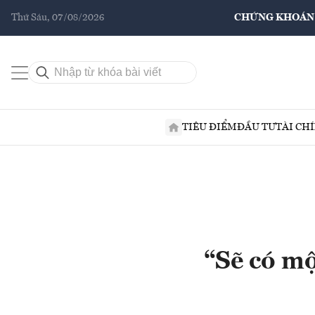
Thứ Sáu, 07/08/2026
CHỨNG KHOÁN
TIÊU ĐIỂM
ĐẦU TƯ
TÀI CH
“Sẽ có mộ