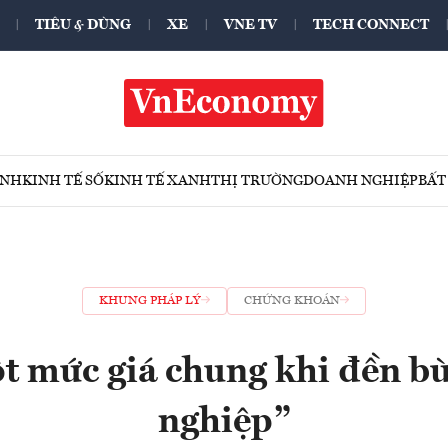
TIÊU & DÙNG
XE
VNE TV
TECH CONNECT
ÍNH
KINH TẾ SỐ
KINH TẾ XANH
THỊ TRƯỜNG
DOANH NGHIỆP
BẤT
KHUNG PHÁP LÝ
CHỨNG KHOÁN
t mức giá chung khi đền b
nghiệp”