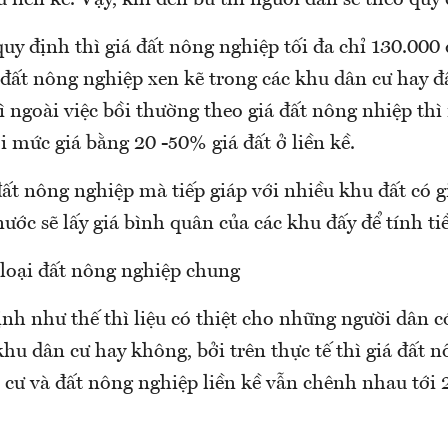
u liền kề. Vậy, khi đền bù thì người dân sẽ theo quy
uy định thì giá đất nông nghiệp tối đa chỉ 130.00
 đất nông nghiệp xen kẽ trong các khu dân cư hay đ
hì ngoài việc bồi thường theo giá đất nông nhiệp th
i mức giá bằng 20 -50% giá đất ở liền kề.
t nông nghiệp mà tiếp giáp với nhiều khu đất có gi
ước sẽ lấy giá bình quân của các khu đấy để tính ti
 loại đất nông nghiệp chung
nh như thế thì liệu có thiệt cho những người dân c
hu dân cư hay không, bởi trên thực tế thì giá đất 
cư và đất nông nghiệp liền kề vẫn chênh nhau tới 2