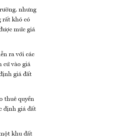
 trường. nhưng
 rất khó có
 được mức giá
ễn ra với các
 cứ vào giá
định giá đất
o thuê quyền
 định giá đất
 một khu đất