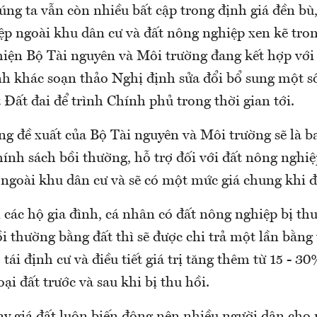
úng ta vẫn còn nhiều bất cập trong định giá đền bù,
ệp ngoài khu dân cư và đất nông nghiệp xen kẽ tro
 hiện Bộ Tài nguyên và Môi trường đang kết hợp với
nh khác soạn thảo Nghị định sửa đổi bổ sung một số
Đất đai để trình Chính phủ trong thời gian tới.
ng đề xuất của Bộ Tài nguyên và Môi trường sẽ là 
hính sách bồi thường, hỗ trợ đối với đất nông nghi
 ngoài khu dân cư và sẽ có một mức giá chung khi đ
i các hộ gia đình, cá nhân có đất nông nghiệp bị th
 thường bằng đất thì sẽ được chi trả một lần bằng 
 tái định cư và điều tiết giá trị tăng thêm từ 15 - 30
oại đất trước và sau khi bị thu hồi.