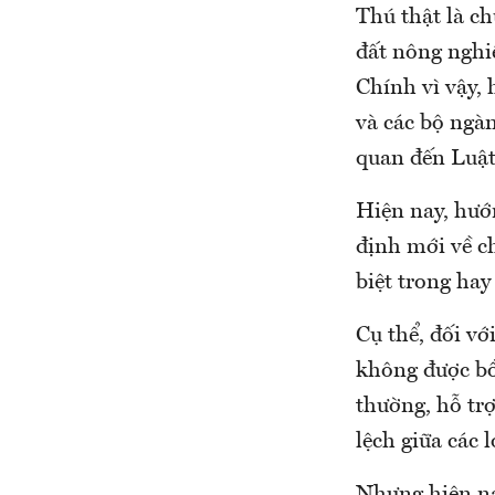
Thú thật là ch
đất nông nghi
Chính vì vậy,
và các bộ ngà
quan đến Luật 
Hiện nay, hướ
định mới về c
biệt trong hay
Cụ thể, đối vớ
không được bồi
thường, hỗ trợ
lệch giữa các l