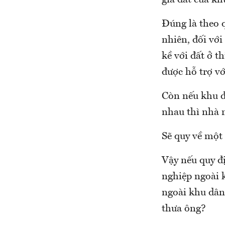
giá đất của kh
Đúng là theo q
nhiên, đối với
kề với đất ở t
được hỗ trợ vớ
Còn nếu khu đấ
nhau thì nhà n
Sẽ quy về một
Vậy nếu quy đị
nghiệp ngoài k
ngoài khu dân 
thưa ông?