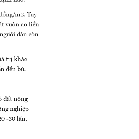
 định nào?
0 đồng/m2. Tuy
ất vườn ao liền
ì người dân còn
á trị khác
ền đền bù.
ó đất nông
nông nghiệp
0 -30 lần,