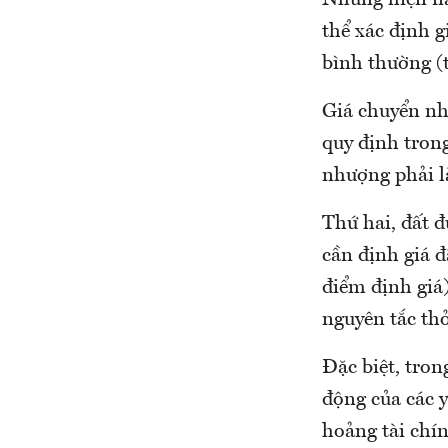
Nhưng hiện na
thể xác định g
bình thường (
Giá chuyển nh
quy định tron
nhượng phải l
Thứ hai, đất đ
cần định giá 
điểm định giá
nguyên tắc th
Đặc biệt, tron
động của các y
hoảng tài chí