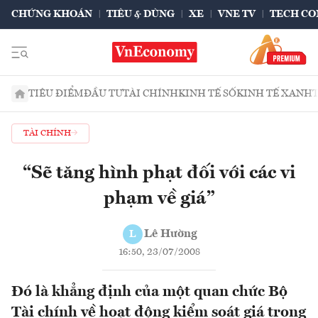
CHỨNG KHOÁN
TIÊU & DÙNG
XE
VNE TV
TECH CO
TIÊU ĐIỂM
ĐẦU TƯ
TÀI CHÍNH
KINH TẾ SỐ
KINH TẾ XANH
TÀI CHÍNH
“Sẽ tăng hình phạt đối với các vi
phạm về giá”
Lê Hường
L
16:50, 23/07/2008
Đó là khẳng định của một quan chức Bộ
Tài chính về hoạt động kiểm soát giá trong