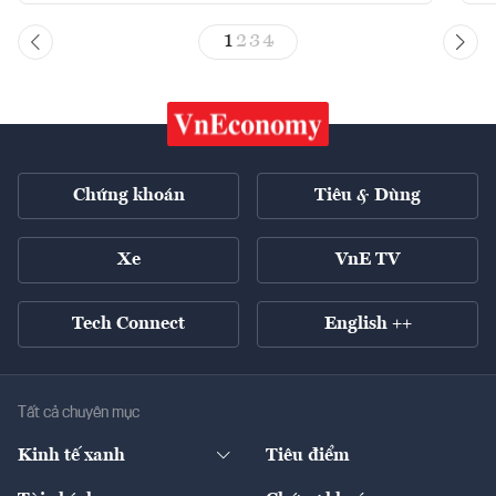
1
2
3
4
Chứng khoán
Tiêu & Dùng
Xe
VnE TV
Tech Connect
English ++
Tất cả chuyên mục
Kinh tế xanh
Tiêu điểm
Chuyển động xanh