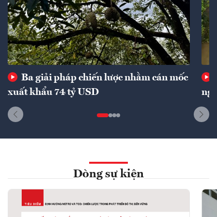
Ba giải pháp chiến lược nhằm cán mốc
xuất khẩu 74 tỷ USD
ngu
Dòng sự kiện