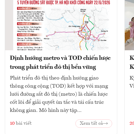
Định hướng metro và TOD chiến lược
K
trong phát triển đô thị bền vững
K
Phát triển đô thị theo định hướng giao
K
thông công cộng (TOD) kết hợp với mạng
V
lưới đường sắt đô thị (metro) là chiến lược
cốt lõi để giải quyết ùn tắc và tái cấu trúc
không gian. Mô hình này tập...
10
bài viết
Xem tất cả
2