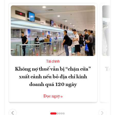
Tài chính
Không nợ thuế vẫn bị “chặn cửa”
Tron
xuất cảnh nếu bỏ địa chỉ kinh
từ
doanh quá 120 ngày
Đọc ngay