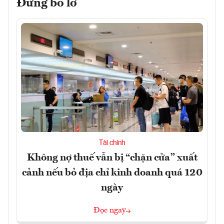
Đừng bỏ lỡ
Tài chính
Không nợ thuế vẫn bị “chặn cửa” xuất
cảnh nếu bỏ địa chỉ kinh doanh quá 120
ngày
Đọc ngay