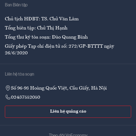
Ban Biên tập
Ẩm thực
Chủ tịch HĐBT: TS. Chử Văn Lâm
Tổng biên tập: Chử Thị Hạnh
Tổng thư ký tòa soạn: Đào Quang Bính
Giấy phép Tạp chí điện tử số: 272/GP-BTTTT ngày
26/6/2020
Liên hệ tòa soạn
Số 96-98 Hoàng Quốc Việt, Cầu Giấy, Hà Nội
02437552050
Liên hệ quảng cáo
Theo dõi VnEconomy