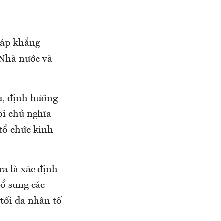
háp khẳng
 Nhà nước và
êu, định hướng
ội chủ nghĩa
 tổ chức kinh
a là xác định
bổ sung các
 tối đa nhân tố