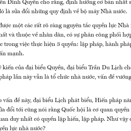
ễn Đình Quyền cho rằng, định hướng cơ bản nhất 
đó là sửa đổi những quy định về bộ máy Nhà nước.
được một các rất rõ ràng nguyên tắc quyền lực Nhà 
hất và thuộc về nhân dân, có sự phân công phối hợp
 trong việc thực hiện 3 quyền: lập pháp, hành pháp
ấn mạnh.
 kiến của đại biểu Quyền, đại biểu Trần Du Lịch ch
pháp lần này vẫn là tổ chức nhà nước, vấn đề vướn
o vấn đề này, đại biểu Lịch phát biểu, Hiến pháp n
ửa đổi tới cũng nói rằng Quốc hội là cơ quan quyền
quan duy nhất có quyền lập hiến, lập pháp. Như vậy
yền lực nhà nước?