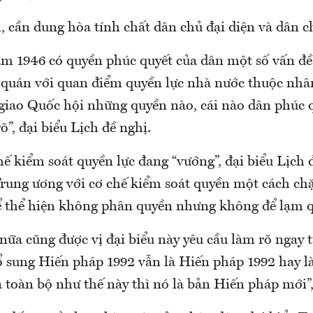
 cần dung hòa tính chất dân chủ đại diện và dân ch
m 1946 có quyền phúc quyết của dân một số vấn đ
 quán với quan điểm quyền lực nhà nước thuộc nh
giao Quốc hội những quyền nào, cái nào dân phúc q
õ”, đại biểu Lịch đề nghị.
ế kiểm soát quyền lực đang “vướng”, đại biểu Lịch 
rung ương với cơ chế kiểm soát quyền một cách chặ
để thể hiện không phân quyền nhưng không để lạm 
ữa cũng được vị đại biểu này yêu cầu làm rõ ngay t
bổ sung Hiến pháp 1992 vẫn là Hiến pháp 1992 hay 
 toàn bộ như thế này thì nó là bản Hiến pháp mới”,