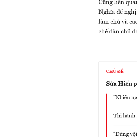
Cũng liên qua
Nghĩa đề nghị
làm chủ và cá
chế dân chủ đạ
CHỦ ĐỀ
Sửa Hiến 
“Nhiều ng
Thi hành 
“Đừng vộ