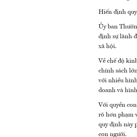
Hiến định quy
Ủy ban Thường
định sự lãnh 
xã hội.
Về chế độ kinh
chính sách lớn
với nhiều hình
doanh và hình
Với quyền con
rõ hơn phạm vi
quy định này p
con người.