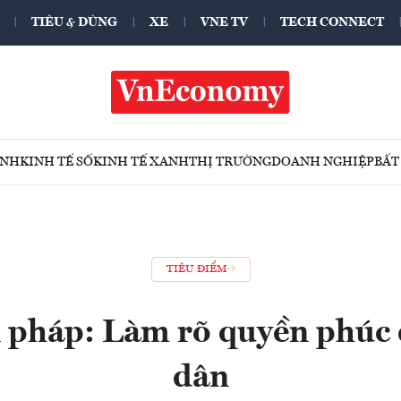
TIÊU & DÙNG
XE
VNE TV
TECH CONNECT
ÍNH
KINH TẾ SỐ
KINH TẾ XANH
THỊ TRƯỜNG
DOANH NGHIỆP
BẤT
TIÊU ĐIỂM
 pháp: Làm rõ quyền phúc 
dân