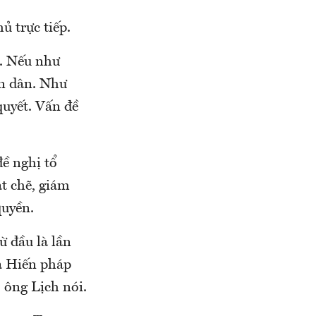
ủ trực tiếp.
ề. Nếu như
ân dân. Như
uyết. Vấn đề
đề nghị tổ
t chẽ, giám
quyền.
ừ đầu là lần
là Hiến pháp
 ông Lịch nói.