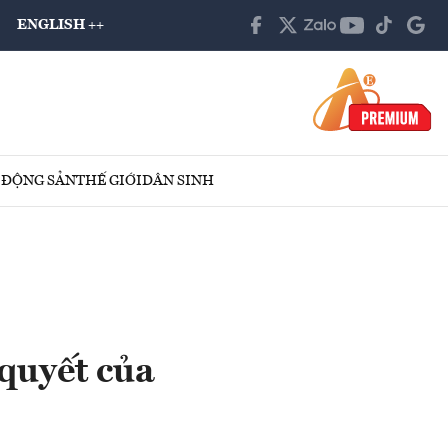
ENGLISH ++
 ĐỘNG SẢN
THẾ GIỚI
DÂN SINH
quyết của