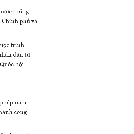
 nước thống
a Chính phủ và
được trình
 nhân dân từ
 Quốc hội
n pháp năm
n hành công