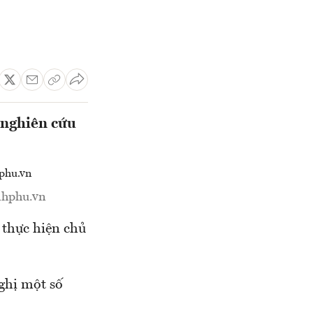
g nghiên cứu
nhphu.vn
i thực hiện chủ
ghị một số