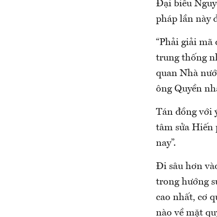
Đại biểu Nguy
pháp lần này 
“Phải giải mã 
trung thống n
quan Nhà nước
ông Quyền nh
Tán đồng với ý
tâm sửa Hiến 
nay”.
Đi sâu hơn và
trong hướng s
cao nhất, cơ 
nào về mặt qu