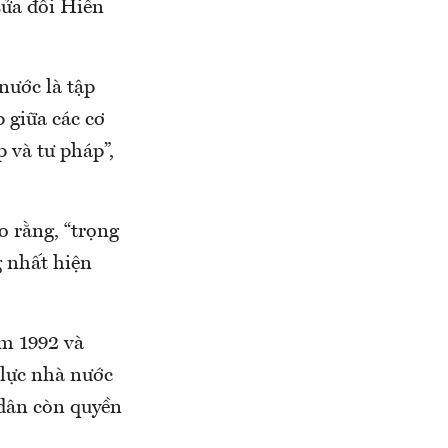
sửa đổi Hiến
nước là tập
 giữa các cơ
 và tư pháp”,
o rằng, “trọng
g nhất hiện
ăm 1992 và
 lực nhà nước
 dân còn quyền