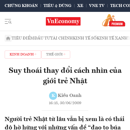
CHỨNG KHOÁN
TIÊU & DÙNG
XE
VNE TV
TECH CO
TIÊU ĐIỂM
ĐẦU TƯ
TÀI CHÍNH
KINH TẾ SỐ
KINH TẾ XANH
KINH DOANH
THẾ GIỚI
Suy thoái thay đổi cách nhìn của
giới trẻ Nhật
Kiều Oanh
K
16:18, 30/06/2009
Người trẻ Nhật từ lâu vẫn bị xem là có thái
độ hờ hững với những vấn đề “đao to búa