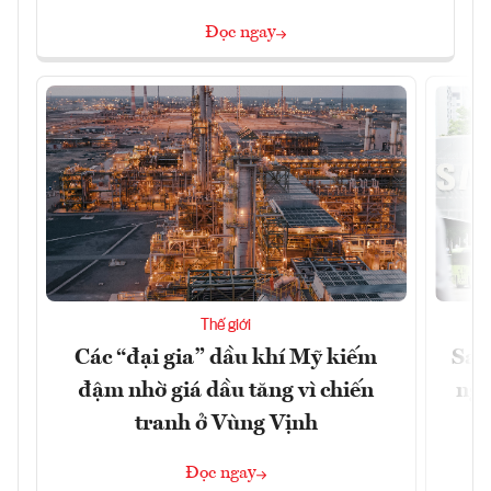
Đọc ngay
Thế giới
Các “đại gia” dầu khí Mỹ kiếm
Sam
đậm nhờ giá dầu tăng vì chiến
ngh
tranh ở Vùng Vịnh
Đọc ngay