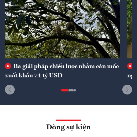
Ba giải pháp chiến lược nhằm cán mốc
xuất khẩu 74 tỷ USD
ngu
Dòng sự kiện