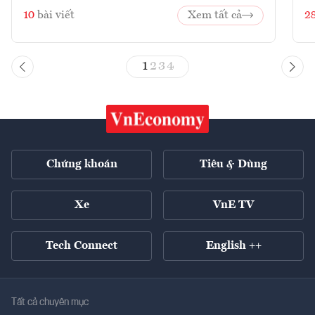
10
bài viết
Xem tất cả
2
1
2
3
4
Chứng khoán
Tiêu & Dùng
Xe
VnE TV
Tech Connect
English ++
Tất cả chuyên mục