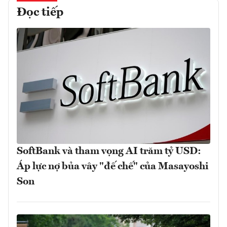
Đọc tiếp
SoftBank và tham vọng AI trăm tỷ USD:
Áp lực nợ bủa vây "đế chế" của Masayoshi
Son