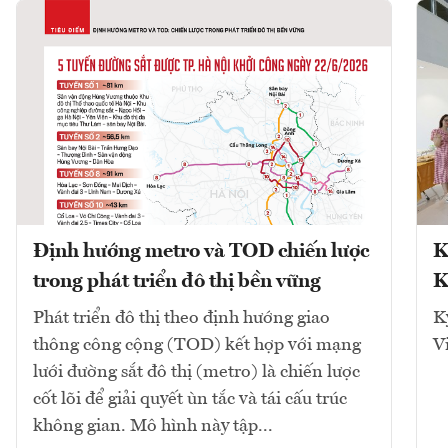
Định hướng metro và TOD chiến lược
K
trong phát triển đô thị bền vững
K
Phát triển đô thị theo định hướng giao
K
thông công cộng (TOD) kết hợp với mạng
V
lưới đường sắt đô thị (metro) là chiến lược
cốt lõi để giải quyết ùn tắc và tái cấu trúc
không gian. Mô hình này tập...