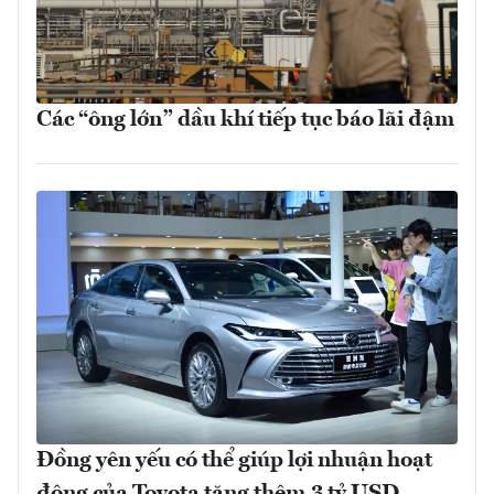
Các “ông lớn” dầu khí tiếp tục báo lãi đậm
Đồng yên yếu có thể giúp lợi nhuận hoạt
động của Toyota tăng thêm 3 tỷ USD