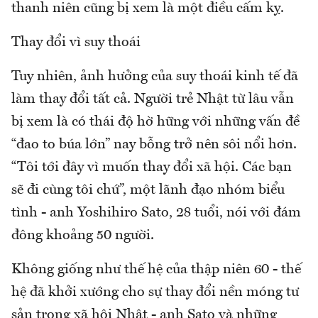
thanh niên cũng bị xem là một điều cấm kỵ.
Thay đổi vì suy thoái
Tuy nhiên, ảnh hưởng của suy thoái kinh tế đã
làm thay đổi tất cả. Người trẻ Nhật từ lâu vẫn
bị xem là có thái độ hờ hững với những vấn đề
“đao to búa lớn” nay bỗng trở nên sôi nổi hơn.
“Tôi tới đây vì muốn thay đổi xã hội. Các bạn
sẽ đi cùng tôi chứ”, một lãnh đạo nhóm biểu
tình - anh Yoshihiro Sato, 28 tuổi, nói với đám
đông khoảng 50 người.
Không giống như thế hệ của thập niên 60 - thế
hệ đã khởi xướng cho sự thay đổi nền móng tư
sản trong xã hội Nhật - anh Sato và những