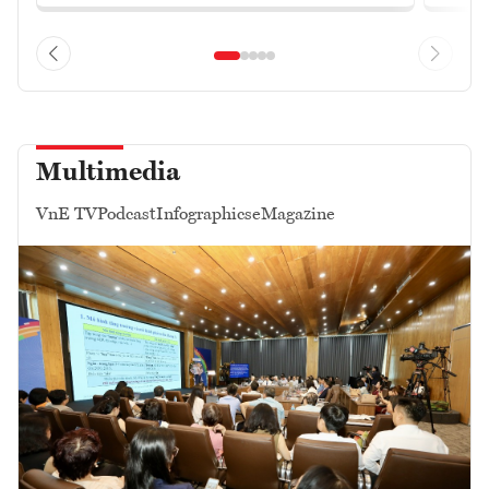
Multimedia
VnE TV
Podcast
Infographics
eMagazine