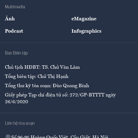
Địa phương
Thị trường
Bảo hiểm
Multimedia
Sự kiện
Nhân lực
Ảnh
eMagazine
Đẹp +
An sinh
Podcast
Infographics
Giải trí
Y tế
Nhà
Ban Biên tập
Ẩm thực
Chủ tịch HĐBT: TS. Chử Văn Lâm
Tổng biên tập: Chử Thị Hạnh
Tổng thư ký tòa soạn: Đào Quang Bính
Giấy phép Tạp chí điện tử số: 272/GP-BTTTT ngày
26/6/2020
Liên hệ tòa soạn
Số 96-98 Hoàng Quốc Việt, Cầu Giấy, Hà Nội