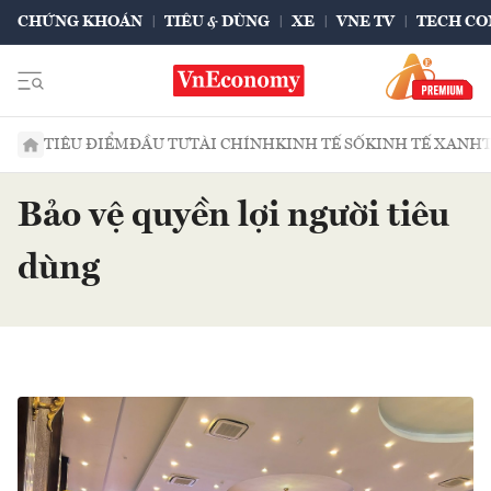
CHỨNG KHOÁN
TIÊU & DÙNG
XE
VNE TV
TECH CO
TIÊU ĐIỂM
ĐẦU TƯ
TÀI CHÍNH
KINH TẾ SỐ
KINH TẾ XANH
Bảo vệ quyền lợi người tiêu
dùng