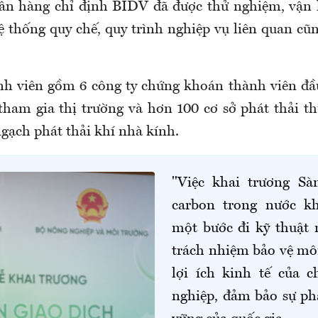
gân hàng chỉ định BIDV đã được thử nghiệm, vận 
ệ thống quy chế, quy trình nghiệp vụ liên quan cũ
h viên gồm 6 công ty chứng khoán thành viên đầ
 tham gia thị trường và hơn 100 cơ sở phát thải 
gạch phát thải khí nhà kính.
"Việc khai trương Sà
carbon trong nước kh
một bước đi kỹ thuật
trách nhiệm bảo vệ môi
lợi ích kinh tế của 
nghiệp, đảm bảo sự phá