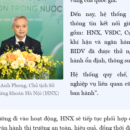
vững của quốc gia.
Đến nay, hệ thống 
thông tin kết nối gi
gồm: HNX, VSDC, Cụ
khí hậu và ngân hàn
BIDV đã được thử n
hành ổn định, thông su
Hệ thống quy chế, 
nghiệp vụ liên quan c
Anh Phong, Chủ tịch Sở
ban hành".
hứng khoán Hà Nội (HNX)
rường đi vào hoạt động, HNX sẽ tiếp tục phối hợp c
vận hành thị trường an toàn, hiệu quả, đồng thời 