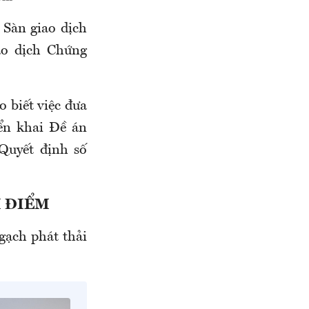
 Sàn giao dịch
ao dịch Chứng
 biết việc đưa
iển khai Đề án
 Quyết định số
Í ĐIỂM
gạch phát thải