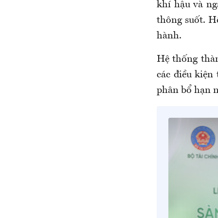
khí hậu và n
thông suốt. H
hành.
Hệ thống thàn
các điều kiện
phân bổ hạn n