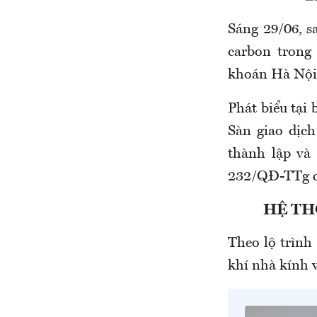
Sáng 29/06, s
carbon trong
khoán Hà Nội
Phát biểu tại
Sàn giao dịch
thành lập và 
232/QĐ-TTg c
HỆ TH
Theo lộ trình
khí nhà kính v