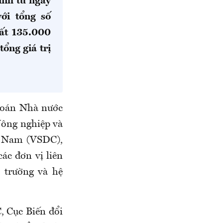
ính từ ngày
ới tổng số
hất 135.000
ổng giá trị
oán Nhà nước
Nông nghiệp và
t Nam (VSDC),
c đơn vị liên
 trường và hệ
, Cục Biến đổi