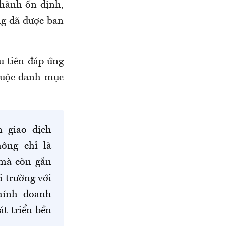
hành ổn định,
ng đã được ban
u tiên đáp ứng
thuộc danh mục
n giao dịch
ông chỉ là
 mà còn gắn
 trường với
chính doanh
t triển bền