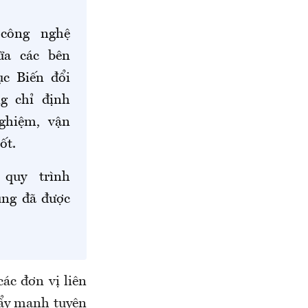
công nghệ
ữa các bên
c Biến đổi
g chỉ định
ghiệm, vận
ốt.
quy trình
ũng đã được
ác đơn vị liên
đẩy mạnh tuyên