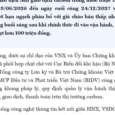
iao dịch Sàn giao dịch carbon trong nước được t
29/06/2026 đến ngày cuối cùng 24/12/2027 v
6 hạn ngạch phân bổ với giá chào bán thấp n
g buổi sáng sau khi chính thức đi vào vận hành, t
ạt hơn 100 triệu đồng.
g, dưới sự chỉ đạo của
VNX
và Ủy ban Chứng kh
 phối hợp chặt chẽ với Cục Biến đổi khí hậu (Bộ 
 Tổng công ty Lưu ký và Bù trừ Chứng khoán Việ
CP Đầu tư và Phát triển Việt Nam (BIDV) cùng cá
g khung pháp lý, quy định quản lý vận hành thị
 giao dịch, thanh toán trên thị trường carbon.
hống công nghệ thông tin kết nối giữa HNX, VSDC