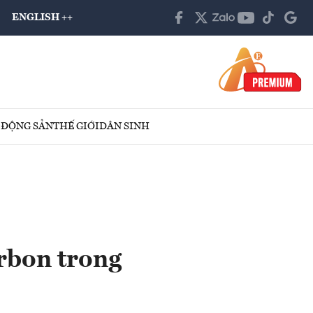
ENGLISH ++
 ĐỘNG SẢN
THẾ GIỚI
DÂN SINH
arbon trong