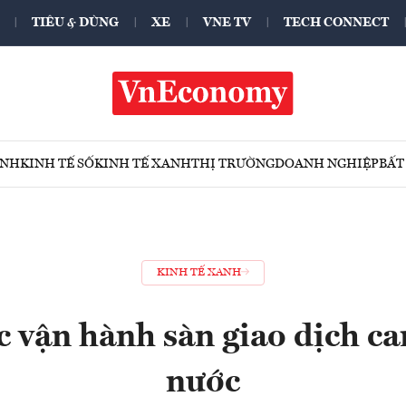
TIÊU & DÙNG
XE
VNE TV
TECH CONNECT
ÍNH
KINH TẾ SỐ
KINH TẾ XANH
THỊ TRƯỜNG
DOANH NGHIỆP
BẤT
KINH TẾ XANH
 vận hành sàn giao dịch c
nước