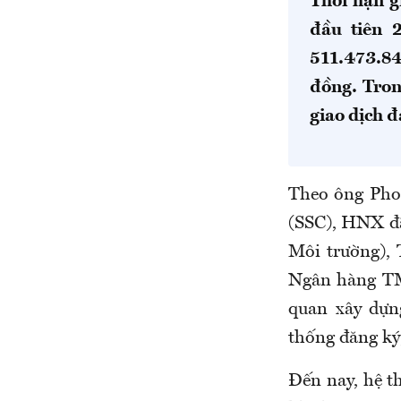
Thời hạn g
đầu tiên 
511.473.84
đồng. Tron
giao dịch đ
Theo ông Phon
(SSC), HNX đã
Môi trường),
Ngân hàng TM
quan xây dựn
thống đăng ký,
Đến nay, hệ t