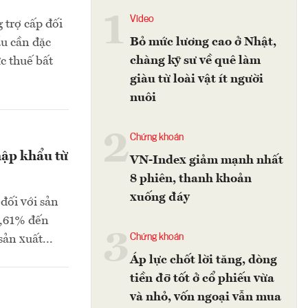
1
Video
 trợ cấp đối
Bỏ mức lương cao ở Nhật,
u cần đặc
chàng kỹ sư về quê làm
c thuế bất
giàu từ loài vật ít người
nuôi
2
Chứng khoán
hập khẩu từ
VN-Index giảm mạnh nhất
8 phiên, thanh khoản
xuống đáy
đối với sản
0,61% đến
3
Chứng khoán
sản xuất...
Áp lực chốt lời tăng, dòng
tiền đỡ tốt ở cổ phiếu vừa
và nhỏ, vốn ngoại vẫn mua