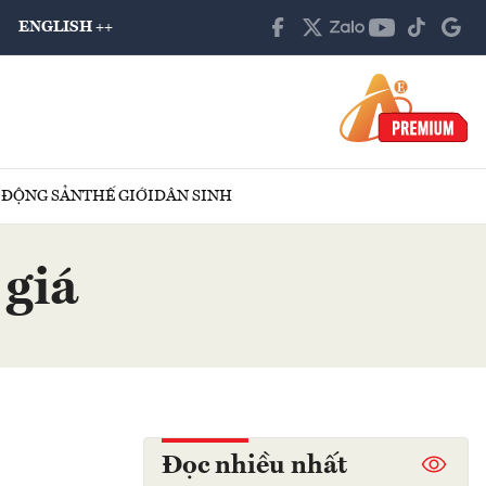
ENGLISH ++
 ĐỘNG SẢN
THẾ GIỚI
DÂN SINH
 giá
Đọc nhiều nhất