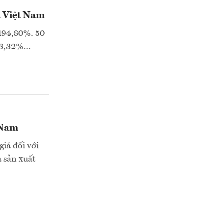
a Việt Nam
 194,80%. 50
3,32%...
 Nam
iá đối với
 sản xuất