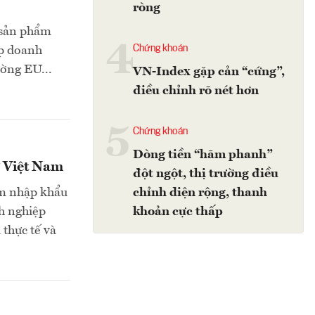
ròng
 sản phẩm
4
Chứng khoán
úp doanh
ường EU...
VN-Index gặp cản “cứng”,
điều chỉnh rõ nét hơn
5
Chứng khoán
Dòng tiền “hãm phanh”
ừ Việt Nam
đột ngột, thị trường điều
ẽm nhập khẩu
chỉnh diện rộng, thanh
nh nghiệp
khoản cực thấp
 thực tế và