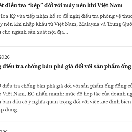
t điều tra “kép” đối với máy nén khí Việt Nam
a Kỳ vừa tiếp nhận hồ sơ đề nghị điều tra phòng vệ thư
y nén khí nhập khẩu từ Việt Nam, Malaysia và Trung Quố
i cho ngành sản xuất nội địa...
2026
điều tra chống bán phá giá đối với sản phẩm ống
 điều tra chống bán phá giá đối với sản phẩm ống đồng c
có Việt Nam, EC nhấn mạnh: mức độ hợp tác của doanh ng
ra ban đầu có ý nghĩa quan trọng đối với việc xác định biê
áp dụng.