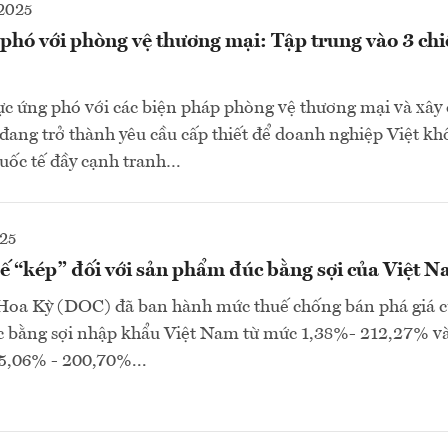
2025
hó với phòng vệ thương mại: Tập trung vào 3 chiế
c ứng phó với các biện pháp phòng vệ thương mại và xây
đang trở thành yêu cầu cấp thiết để doanh nghiệp Việt khô
quốc tế đầy cạnh tranh…
25
ế “kép” đối với sản phẩm đúc bằng sợi của Việt 
oa Kỳ (DOC) đã ban hành mức thuế chống bán phá giá c
c bằng sợi nhập khẩu Việt Nam từ mức 1,38%- 212,27% v
 5,06% - 200,70%...