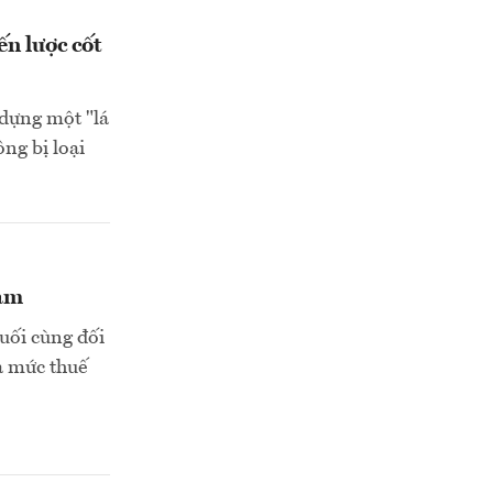
n lược cốt
 dựng một "lá
ng bị loại
Nam
uối cùng đối
à mức thuế