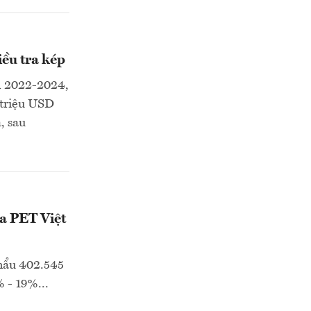
ều tra kép
n 2022-2024,
 triệu USD
, sau
a PET Việt
khẩu 402.545
 - 19%...