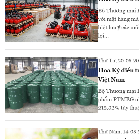
Bộ Thương mại Ho
với mặt hàng má
biệt lưu ý các mố
lợi...
Thứ Tư, 20-05-2
Hoa Kỳ điều t
Việt Nam
Bộ Thương mại H
phẩm PTMEG nhập
212,32% tùy thuộc
Thứ Năm, 14-05-