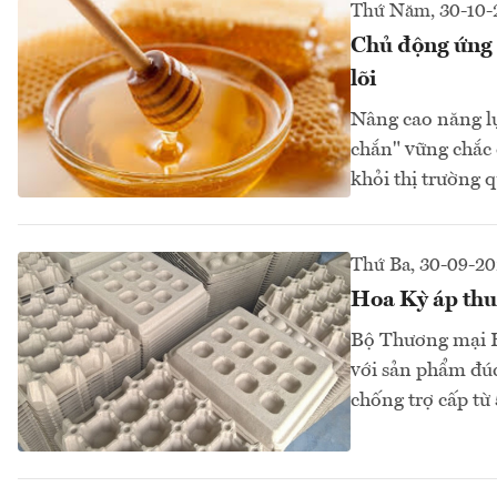
Thứ Năm, 30-10-
Chủ động ứng p
lõi
Nâng cao năng lự
chắn" vững chắc 
khỏi thị trường 
Thứ Ba, 30-09-20
Hoa Kỳ áp thu
Bộ Thương mại H
với sản phẩm đú
chống trợ cấp từ