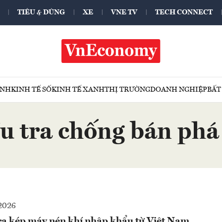
TIÊU & DÙNG
XE
VNE TV
TECH CONNECT
ÍNH
KINH TẾ SỐ
KINH TẾ XANH
THỊ TRƯỜNG
DOANH NGHIỆP
BẤT
u tra chống bán phá
2026
ra kép máy nén khí nhập khẩu từ Việt Nam