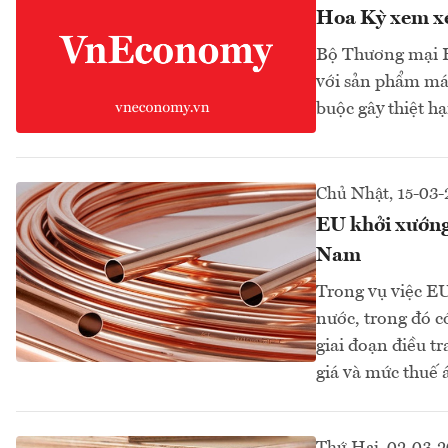
Hoa Kỳ xem xé
Bộ Thương mại Ho
với sản phẩm má
buộc gây thiệt hạ
Chủ Nhật, 15-03-
EU khởi xướng 
Nam
Trong vụ việc EU
nước, trong đó 
giai đoạn điều t
giá và mức thuế 