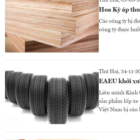
Thứ Hai, 02-03-
Hoa Kỳ áp thu
Các công ty bị đ
công ty được hưở
Thứ Hai, 24-11-2
EAEU khởi xướn
Liên minh Kinh t
sản phẩm lốp xe 
Việt Nam bị cáo 