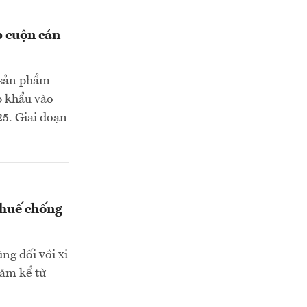
p cuộn cán
 sản phẩm
p khẩu vào
5. Giai đoạn
thuế chống
ng đối với xi
năm kể từ