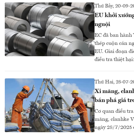
Thứ Bảy, 20-09-2
EU khởi xướng 
nguội
EC đã ban hành 
thép cuộn cán ng
EU. Giai đoạn đi
điều tra thiệt h
Thứ Hai, 28-07-2
Xi măng, clan
bán phá giá t
Cơ quan điều tra
măng, clanhke Vi
ngày 28/7/2025 