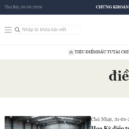
Thứ Bảy, 08/08/2026
CHỨNG KHOÁN
TIÊU ĐIỂM
ĐẦU TƯ
TÀI CH
điề
Chủ Nhật, 31-05-
Hoa Kỳ điều t