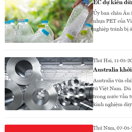
EC dự kiến dừ
Ủy ban châu Âu (
nhựa PET của Vi
nghiệp tránh bị 
Thứ Hai, 11-05-2
Australia khở
Australia vừa ch
từ Việt Nam. Dù 
trong nước vẫn tự
kinh nghiệm dày 
Thứ Năm, 07-05-