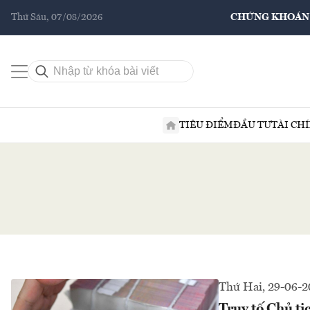
Thứ Sáu, 07/08/2026
CHỨNG KHOÁN
TIÊU ĐIỂM
ĐẦU TƯ
TÀI CH
Thứ Hai, 29-06-
Truy tố Chủ tị