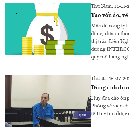
Thứ Năm, 14-11-
Tạo vốn ảo, vẽ
Mặc dù công ty k
đồng, đưa ra thô
thị trấn Liên Ng
dưỡng INTERCON 
quy mô hàng nghì
Thứ Ba, 16-07-20
Dùng ảnh dự á
Huy đưa cho ông
Phòng về việc ch
tế Huy tìm được 