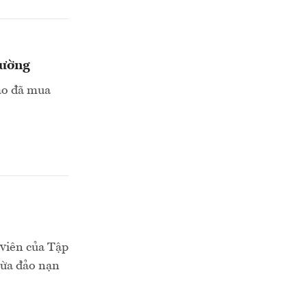
hường
cáo đã mua
 viên của Tập
lừa đảo nạn