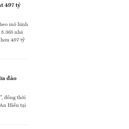
t 497 tỷ
theo mô hình
n 5.368 nhà
i hơn 497 tỷ
lừa đảo
, đồng thời
 An Hiền tại