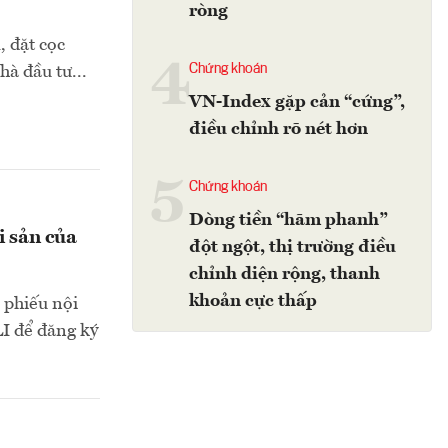
ròng
, đặt cọc
4
Chứng khoán
hà đầu tư...
VN-Index gặp cản “cứng”,
điều chỉnh rõ nét hơn
5
Chứng khoán
Dòng tiền “hãm phanh”
i sản của
đột ngột, thị trường điều
chỉnh diện rộng, thanh
khoản cực thấp
ổ phiếu nội
LI để đăng ký