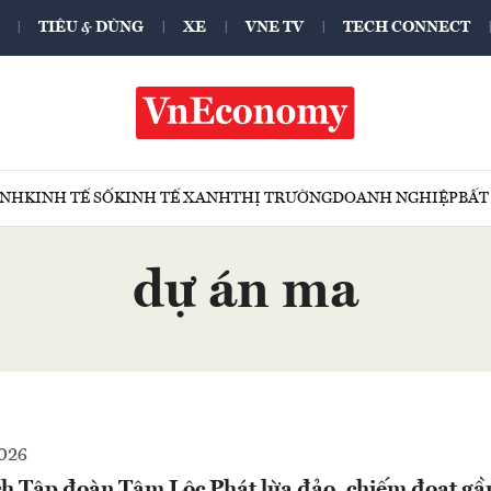
TIÊU & DÙNG
XE
VNE TV
TECH CONNECT
ÍNH
KINH TẾ SỐ
KINH TẾ XANH
THỊ TRƯỜNG
DOANH NGHIỆP
BẤT
dự án ma
2026
ch Tập đoàn Tâm Lộc Phát lừa đảo, chiếm đoạt gần