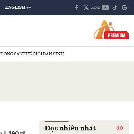
ENGLISH ++
 ĐỘNG SẢN
THẾ GIỚI
DÂN SINH
Đọc nhiều nhất
 1.380 tỷ