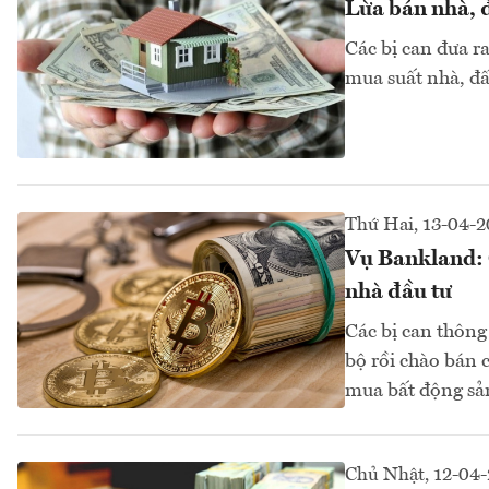
Lừa bán nhà, đ
Các bị can đưa r
mua suất nhà, đất
Thứ Hai, 13-04-
Vụ Bankland: C
nhà đầu tư
Các bị can thông 
bộ rồi chào bán 
mua bất động sản
Chủ Nhật, 12-04