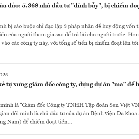
a đảo: 5.368 nhà đầu tư "dính bẫy", bị chiếm đoạ
nh bị cáo buộc chỉ đạo lập 3 pháp nhân để huy động vốn 
iền của người tham gia sau để trả lãi cho người trước. Hơ
 vào các công ty này, với tổng số tiền bị chiếm đoạt lên tớ
2025
ẻ tự xưng giám đốc công ty, dựng dự án "ma" để 
u mình là “Giám đốc Công ty TNHH Tập đoàn Sen Việt VN”
 gian dối mình là chủ đầu tư của dự án Bệnh viện Đa khoa
g Nam) để chiếm đoạt tiền...