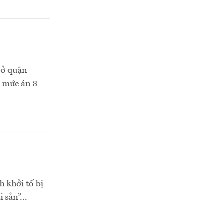
 ở quận
 mức án 8
 khởi tố bị
 sản”...