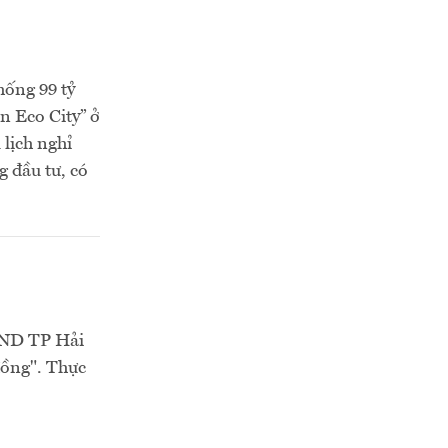
hống 99 tỷ
n Eco City” ở
lịch nghỉ
 đầu tư, có
BND TP Hải
đồng". Thực