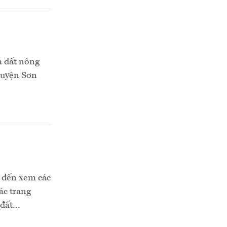
à đất nông
 huyện Sơn
 đến xem các
các trang
đất...