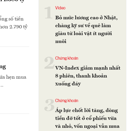
1
Video
Bỏ mức lương cao ở Nhật,
ổng số tiền
chàng kỹ sư về quê làm
hơn 2.790 tỷ
giàu từ loài vật ít người
nuôi
2
Chứng khoán
ồng
VN-Index giảm mạnh nhất
8 phiên, thanh khoản
 hứa hẹn mua
xuống đáy
..
3
Chứng khoán
Áp lực chốt lời tăng, dòng
tiền đỡ tốt ở cổ phiếu vừa
và nhỏ, vốn ngoại vẫn mua