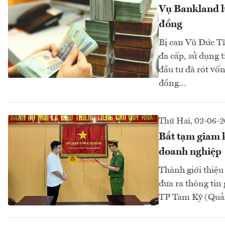
Vụ Bankland lừ
đồng
Bị can Vũ Đức Tĩ
đa cấp, sử dụng t
đầu tư đã rót vốn
đồng...
Thứ Hai, 02-06-
Bắt tạm giam k
doanh nghiệp
Thành giới thiệ
đưa ra thông tin
TP Tam Kỳ (Quản