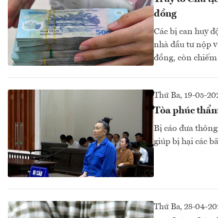
đồng
Các bị can huy đ
nhà đầu tư nộp v
đồng, còn chiếm 
Thứ Ba, 19-05-20
Tòa phúc thẩm
Bị cáo đưa thông
giúp bị hại các b
Thứ Ba, 28-04-20