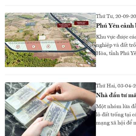
Thứ Tư, 20-09-2
Phú Yên cảnh 
Khu vực được các
nghiệp và đất tr
Hòa, tỉnh Phú 
Thứ Hai, 03-04-
Nhà đầu tư mất
Một nhóm lừa đả
lô đất trống tại 
mạng xã hội để n