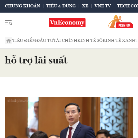
CHỨNG KHOÁN
TIÊU & DÙNG
XE
VNE TV
TECH CO
TIÊU ĐIỂM
ĐẦU TƯ
TÀI CHÍNH
KINH TẾ SỐ
KINH TẾ XANH
hỗ trợ lãi suất