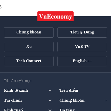
}
Chứng khoán
Tiêu & Dùng
Xe
VnE TV
Tech Connect
English ++
Tất cả chuyên mục
Kinh tế xanh
Tiêu điểm
Chuyển động xanh
Tài chính
Chứng khoán
Pháp lý
Ngân hàng
Doanh nghiệp niêm yết
Kinh tế số
Hạ tầng