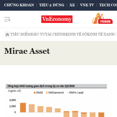
CHỨNG KHOÁN
TIÊU & DÙNG
XE
VNE TV
TECH CO
TIÊU ĐIỂM
ĐẦU TƯ
TÀI CHÍNH
KINH TẾ SỐ
KINH TẾ XANH
Mirae Asset