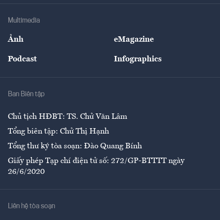
Doanh nghiệp
Địa phương
Thị trường
Bảo hiểm
Multimedia
Sự kiện
Nhân lực
Ảnh
eMagazine
Đẹp +
An sinh
Podcast
Infographics
Giải trí
Y tế
Nhà
Ban Biên tập
Ẩm thực
Chủ tịch HĐBT: TS. Chử Văn Lâm
Tổng biên tập: Chử Thị Hạnh
Tổng thư ký tòa soạn: Đào Quang Bính
Giấy phép Tạp chí điện tử số: 272/GP-BTTTT ngày
26/6/2020
Liên hệ tòa soạn