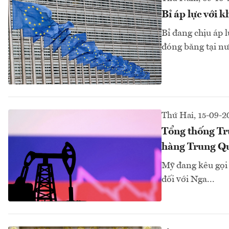
Bỉ áp lực với 
Bỉ đang chịu áp 
đóng băng tại nư
Thứ Hai, 15-09-2
Tổng thống T
hàng Trung Q
Mỹ đang kêu gọi
đối với Nga...