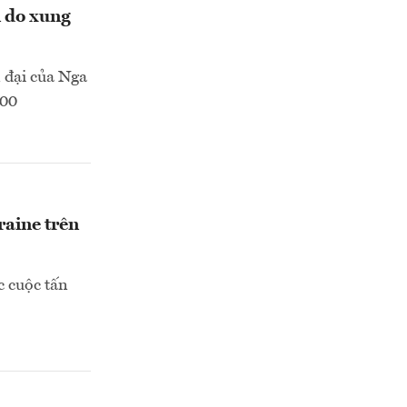
n do xung
 đại của Nga
100
raine trên
c cuộc tấn