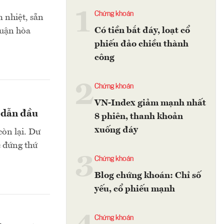
1
Chứng khoán
 nhiệt, sẵn
Có tiền bắt đáy, loạt cổ
huận hòa
phiếu đảo chiều thành
công
2
Chứng khoán
VN-Index giảm mạnh nhất
 dẫn đầu
8 phiên, thanh khoản
xuống đáy
còn lại. Dư
c đứng thứ
3
Chứng khoán
Blog chứng khoán: Chỉ số
yếu, cổ phiếu mạnh
Chứng khoán