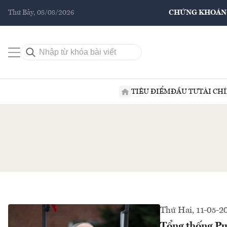
Thứ Bảy, 08/08/2026
CHỨNG KHOÁN
TIÊU ĐIỂM
ĐẦU TƯ
TÀI CH
Thứ Hai, 11-05-2
Tổng thống Put