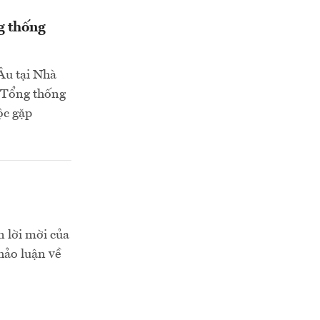
g thống
Âu tại Nhà
 Tổng thống
ộc gặp
 lời mời của
hảo luận về