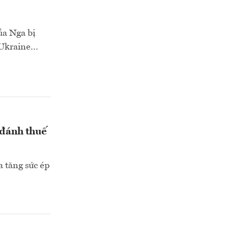
ủa Nga bị
Ukraine...
đánh thuế
 tăng sức ép