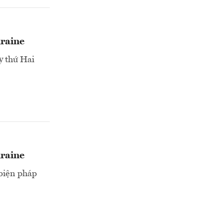
kraine
y thứ Hai
kraine
biện pháp