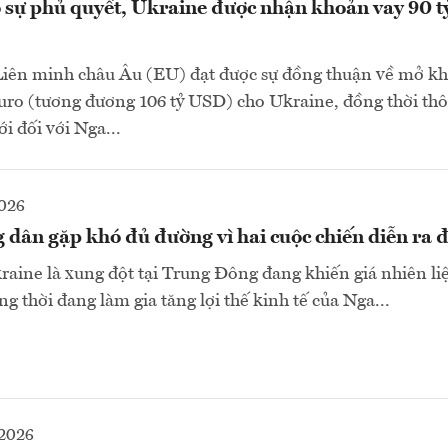
 sự phủ quyết, Ukraine được nhận khoản vay 90 tỷ
Liên minh châu Âu (EU) đạt được sự đồng thuận về mở k
ỷ euro (tương đương 106 tỷ USD) cho Ukraine, đồng thời t
i đối với Nga...
2026
dân gặp khó đủ đường vì hai cuộc chiến diễn ra 
kraine là xung đột tại Trung Đông đang khiến giá nhiên li
g thời đang làm gia tăng lợi thế kinh tế của Nga...
2026