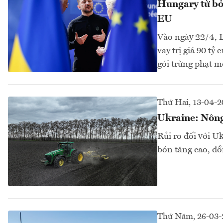
Hungary từ bỏ
EU
Vào ngày 22/4, 
vay trị giá 90 t
gói trừng phạt mớ
Thứ Hai, 13-04-
Ukraine: Nông 
Rủi ro đối với U
bón tăng cao, đồn
Thứ Năm, 26-03-