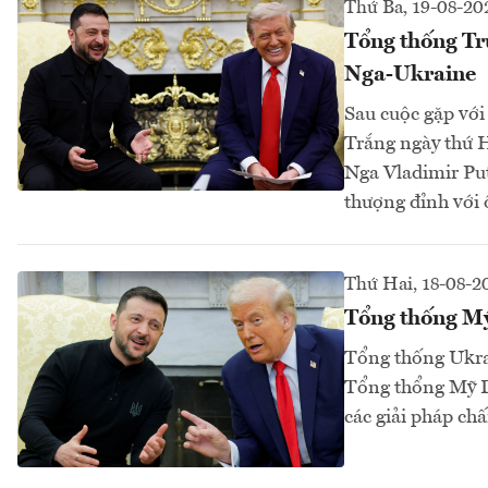
Thứ Ba, 19-08-20
Tổng thống Tr
Nga-Ukraine
Sau cuộc gặp với
Trắng ngày thứ 
Nga Vladimir Put
thượng đỉnh với 
Thứ Hai, 18-08-2
Tổng thống Mỹ
Tổng thống Ukra
Tổng thổng Mỹ D
các giải pháp ch