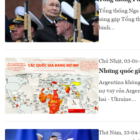
Tổng thống Nga V
sàng gặp Tổng t
bình...
Chủ Nhật, 03-05
Những quốc gi
Argentina không 
nợ vay của Argen
hai - Ukraine...
Thứ Năm, 23-04-