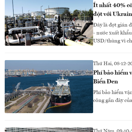
Ít nhất 40% c
đột với Ukrai
Đây là đợt gián 
- nước xuất khẩu 
USD/thùng vì chi
Thứ Hai, 08-12-2
Phí bảo hiểm v
Biển Đen
Phí bảo hiểm vận
công gần đây của
Thứ Năm, 09-10-