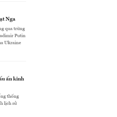
hạt Nga
ng qua trừng
adimir Putin
của Ukraine
dấu ấn kinh
ổng thống
 lịch sử