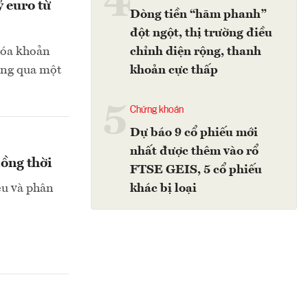
4
 euro từ
Dòng tiền “hãm phanh”
đột ngột, thị trường điều
hóa khoản
chỉnh diện rộng, thanh
hông qua một
khoản cực thấp
5
Chứng khoán
Dự báo 9 cổ phiếu mới
nhất được thêm vào rổ
đồng thời
FTSE GEIS, 5 cổ phiếu
ệu và phân
khác bị loại