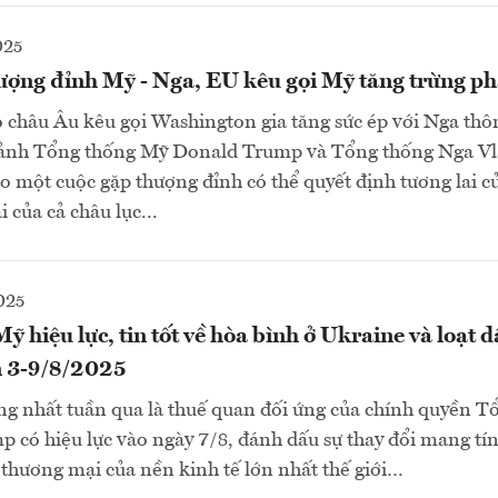
025
ượng đỉnh Mỹ - Nga, EU kêu gọi Mỹ tăng trừng p
 châu Âu kêu gọi Washington gia tăng sức ép với Nga thô
 cảnh Tổng thống Mỹ Donald Trump và Tổng thống Nga Vl
o một cuộc gặp thượng đỉnh có thể quyết định tương lai 
i của cả châu lục...
025
ỹ hiệu lực, tin tốt về hòa bình ở Ukraine và loạt 
ần 3-9/8/2025
ng nhất tuần qua là thuế quan đối ứng của chính quyền T
có hiệu lực vào ngày 7/8, đánh dấu sự thay đổi mang tính
 thương mại của nền kinh tế lớn nhất thế giới…