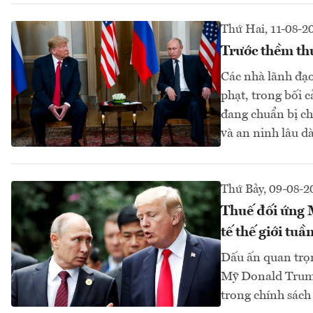
Thứ Hai, 11-08-2
Trước thềm th
Các nhà lãnh đạo
phạt, trong bối
đang chuẩn bị ch
và an ninh lâu dà
Thứ Bảy, 09-08-2
Thuế đối ứng M
tế thế giới tu
Dấu ấn quan trọ
Mỹ Donald Trump 
trong chính sách