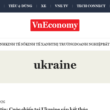
TIÊU & DÙNG
XE
VNE TV
TECH CONNECT
ÍNH
KINH TẾ SỐ
KINH TẾ XANH
THỊ TRƯỜNG
DOANH NGHIỆP
BẤT
ukraine
026
in: Cuộc chiến tại Ukraine sắp kết thúc