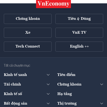
Chứng khoán
Tiêu & Dùng
Xe
VnE TV
Tech Connect
English ++
Tất cả chuyên mục
Kinh tế xanh
Tiêu điểm
Chuyển động xanh
Tài chính
Chứng khoán
Pháp lý
Ngân hàng
Doanh nghiệp niêm yết
Kinh tế số
Hạ tầng
Thương hiệu xanh
Thị trường vốn
Thị trường
Sản phẩm - Thị trường
Bất động sản
Thị trường
Diễn đàn