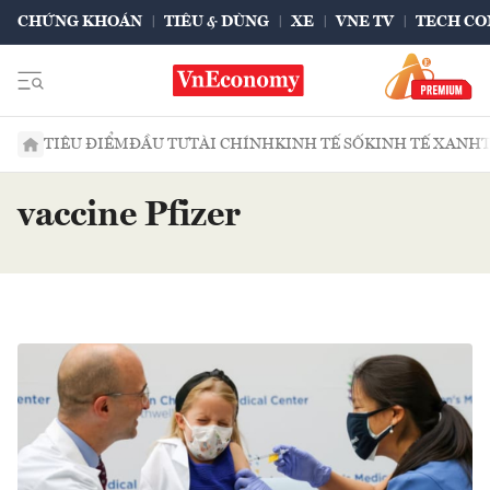
CHỨNG KHOÁN
TIÊU & DÙNG
XE
VNE TV
TECH CO
TIÊU ĐIỂM
ĐẦU TƯ
TÀI CHÍNH
KINH TẾ SỐ
KINH TẾ XANH
vaccine Pfizer