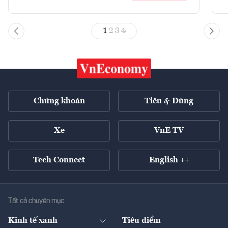
1
2
3
4
Chứng khoán
Tiêu & Dùng
Xe
VnE TV
Tech Connect
English ++
Tất cả chuyên mục
Kinh tế xanh
Tiêu điểm