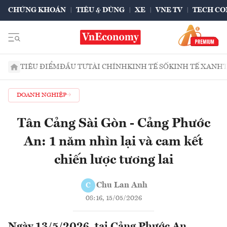
CHỨNG KHOÁN
TIÊU & DÙNG
XE
VNE TV
TECH CO
TIÊU ĐIỂM
ĐẦU TƯ
TÀI CHÍNH
KINH TẾ SỐ
KINH TẾ XANH
DOANH NGHIỆP
Tân Cảng Sài Gòn - Cảng Phước
An: 1 năm nhìn lại và cam kết
chiến lược tương lai
Chu Lan Anh
C
08:16, 15/05/2026
Ngày 13/5/2026, tại Cảng Phước An