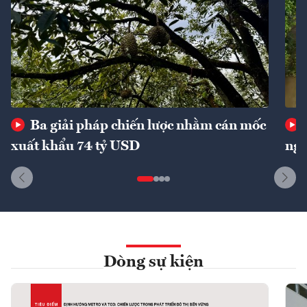
Ba giải pháp chiến lược nhằm cán mốc
xuất khẩu 74 tỷ USD
ngu
Dòng sự kiện