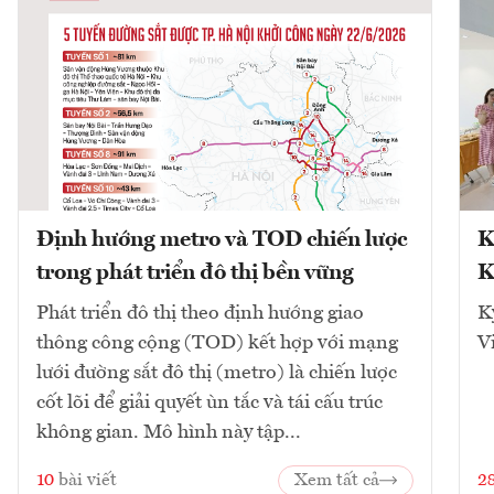
Định hướng metro và TOD chiến lược
K
trong phát triển đô thị bền vững
K
Phát triển đô thị theo định hướng giao
K
thông công cộng (TOD) kết hợp với mạng
V
lưới đường sắt đô thị (metro) là chiến lược
cốt lõi để giải quyết ùn tắc và tái cấu trúc
không gian. Mô hình này tập...
10
bài viết
Xem tất cả
2