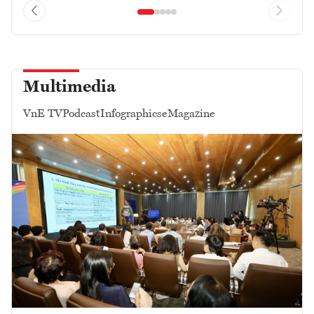
Multimedia
VnE TV
Podcast
Infographics
eMagazine