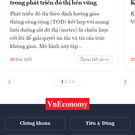
trong phát triển đô thị bền vững
K
Phát triển đô thị theo định hướng giao
K
thông công cộng (TOD) kết hợp với mạng
V
lưới đường sắt đô thị (metro) là chiến lược
cốt lõi để giải quyết ùn tắc và tái cấu trúc
không gian. Mô hình này tập...
10
bài viết
Xem tất cả
2
1
2
3
4
Chứng khoán
Tiêu & Dùng