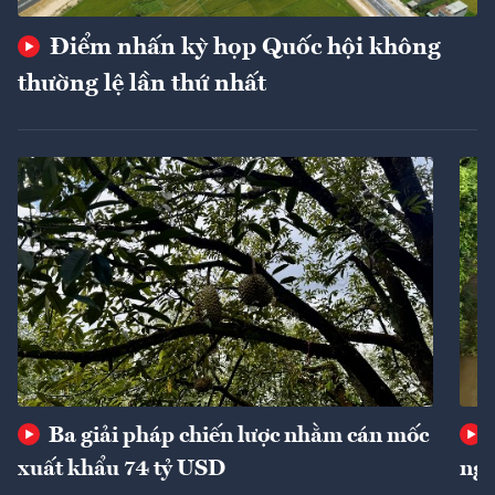
Điểm nhấn kỳ họp Quốc hội không
thường lệ lần thứ nhất
Ba giải pháp chiến lược nhằm cán mốc
xuất khẩu 74 tỷ USD
ngu