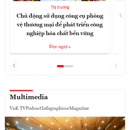
Thị trường
Chủ động sử dụng công cụ phòng
VAS
vệ thương mại để phát triển công
xu
nghiệp hóa chất bền vững
Đọc ngay
Multimedia
VnE TV
Podcast
Infographics
eMagazine