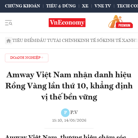
CHỨNG KHOÁN
TIÊU & DÙNG
XE
VNE TV
TECH CO
TIÊU ĐIỂM
ĐẦU TƯ
TÀI CHÍNH
KINH TẾ SỐ
KINH TẾ XANH
DOANH NGHIỆP
Amway Việt Nam nhận danh hiệu
Rồng Vàng lần thứ 10, khẳng định
vị thế bền vững
P.V
P
15:10, 14/05/2026
Amway Việt Nam, thương hiệu chăm sóc