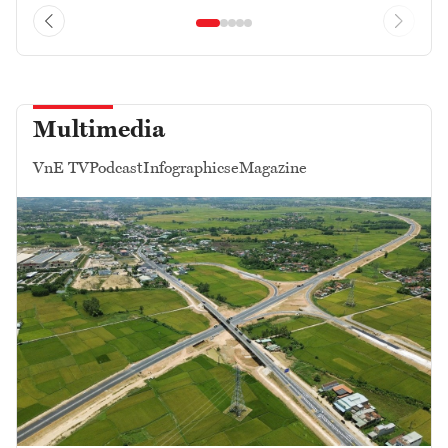
Multimedia
VnE TV
Podcast
Infographics
eMagazine