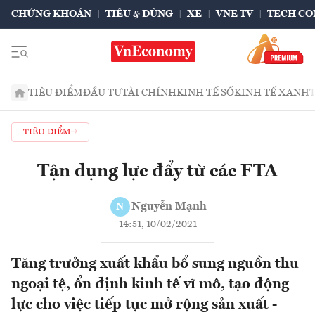
CHỨNG KHOÁN
TIÊU & DÙNG
XE
VNE TV
TECH CO
TIÊU ĐIỂM
ĐẦU TƯ
TÀI CHÍNH
KINH TẾ SỐ
KINH TẾ XANH
TIÊU ĐIỂM
Tận dụng lực đẩy từ các FTA
Nguyễn Mạnh
N
14:51, 10/02/2021
Tăng trưởng xuất khẩu bổ sung nguồn thu
ngoại tệ, ổn định kinh tế vĩ mô, tạo động
lực cho việc tiếp tục mở rộng sản xuất -