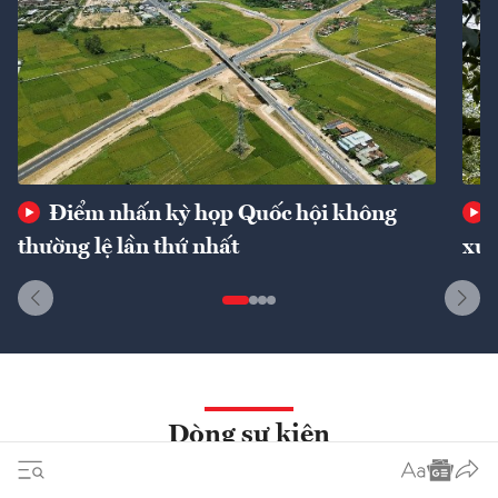
Điểm nhấn kỳ họp Quốc hội không
thường lệ lần thứ nhất
xuấ
Dòng sự kiện