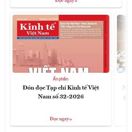
Đọc ngay
Ấn phẩm
Đón đọc Tạp chí Kinh tế Việt
Nới
Nam số 32-2026
giữ
Đọc ngay