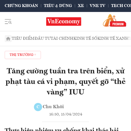
CHỨNG KHOÁN
TIÊU & DÙNG
XE
VNE TV
TECH CO
TIÊU ĐIỂM
ĐẦU TƯ
TÀI CHÍNH
KINH TẾ SỐ
KINH TẾ XANH
THỊ TRƯỜNG
Tăng cường tuần tra trên biển, xử
phạt tàu cá vi phạm, quyết gỡ “thẻ
vàng” IUU
Chu Khôi
C
16:50, 15/04/2024
Thực hiện nhiệm vụ chống khai thác hải