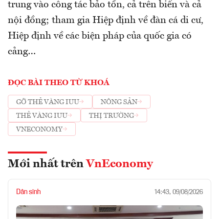
trung vào công tác bảo tồn, cả trên biển và cả
nội đồng; tham gia Hiệp định về đàn cá di cư,
Hiệp định về các biện pháp của quốc gia có
cảng…
ĐỌC BÀI THEO TỪ KHOÁ
GỠ THẺ VÀNG IUU
NÔNG SẢN
THẺ VÀNG IUU
THỊ TRƯỜNG
VNECONOMY
Mới nhất trên
VnEconomy
Dân sinh
14:43, 09/08/2026