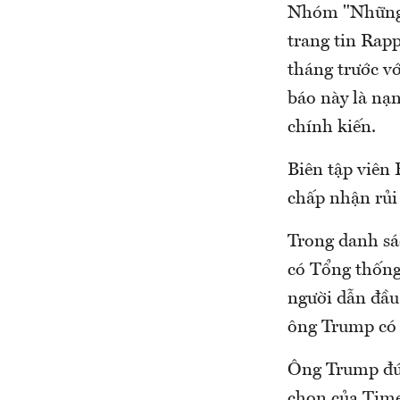
Nhóm "Những 
trang tin Rapp
tháng trước vớ
báo này là nạ
chính kiến.
Biên tập viên
chấp nhận rủi 
Trong danh sá
có Tổng thống
người dẫn đầu 
ông Trump có 
Ông Trump đứn
chọn của Time