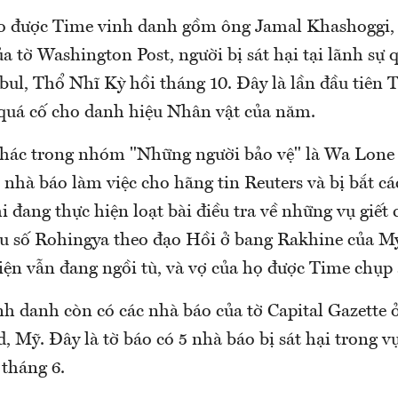
 được Time vinh danh gồm ông Jamal Khashoggi,
 tờ Washington Post, người bị sát hại tại lãnh sự 
bul, Thổ Nhĩ Kỳ hồi tháng 10. Đây là lần đầu tiên 
quá cố cho danh hiệu Nhân vật của năm.
hác trong nhóm "Những người bảo vệ" là Wa Lone
 nhà báo làm việc cho hãng tin Reuters và bị bắt c
 đang thực hiện loạt bài điều tra về những vụ giế
ểu số Rohingya theo đạo Hồi ở bang Rakhine của 
iện vẫn đang ngồi tù, và vợ của họ được Time chụp 
h danh còn có các nhà báo của tờ Capital Gazette 
 Mỹ. Đây là tờ báo có 5 nhà báo bị sát hại trong v
 tháng 6.