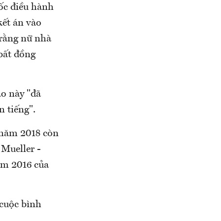
ốc điều hành
kết án vào
 rằng nữ nhà
bất đồng
o này "đã
n tiếng".
 năm 2018 còn
Mueller -
năm 2016 của
 cuộc bình