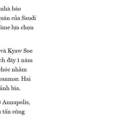
 nhà báo
quán của Saudi
Time lựa chọn
 và Kyaw Soe
ách đây 1 năm
t chóc nhằm
Myanmar. Hai
ảnh bìa.
ở Annapolis,
ụ tấn công