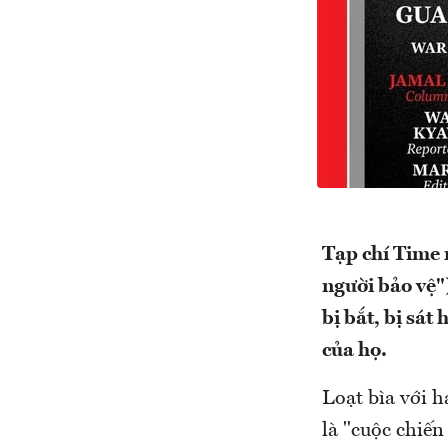
Tạp chí Time 
người bảo vệ"
bị bắt, bị sát
của họ.
Loạt bìa với 
là "cuộc chiến 