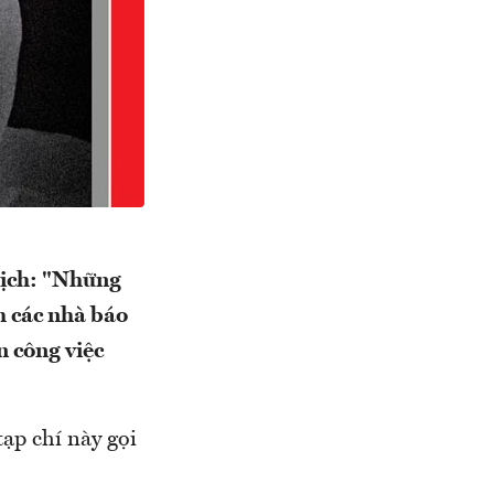
dịch: "Những
m các nhà báo
n công việc
ạp chí này gọi