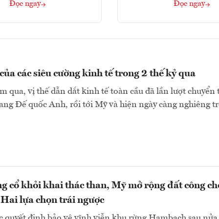
Đọc ngay
Đọc ngay
của các siêu cường kinh tế trong 2 thế kỷ qua
 qua, vị thế dẫn dắt kinh tế toàn cầu đã lần lượt chuyển 
ng Đế quốc Anh, rồi tới Mỹ và hiện ngày càng nghiêng trở
g cổ khỏi khai thác than, Mỹ mở rộng đất công ch
Hai lựa chọn trái ngược
c quyết định bảo vệ vĩnh viễn khu rừng Hambach sau nửa