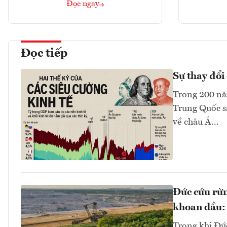
Đọc ngay
Đọc tiếp
Sự thay đổi 
Trong 200 năm
Trung Quốc sa
về châu Á...
Đức cứu rừn
khoan dầu: 
Trong khi Đứ