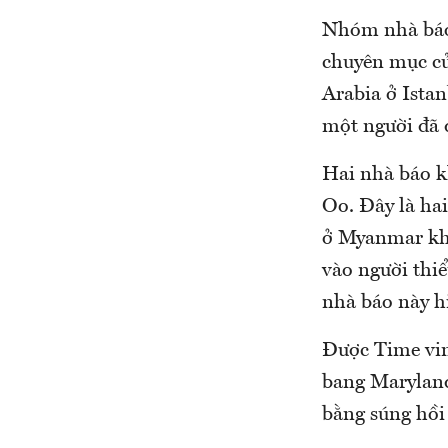
Nhóm nhà báo
chuyên mục của
Arabia ở Istan
một người đã 
Hai nhà báo k
Oo. Đây là hai
ở Myanmar khi
vào người thi
nhà báo này h
Được Time vin
bang Maryland,
bằng súng hồi