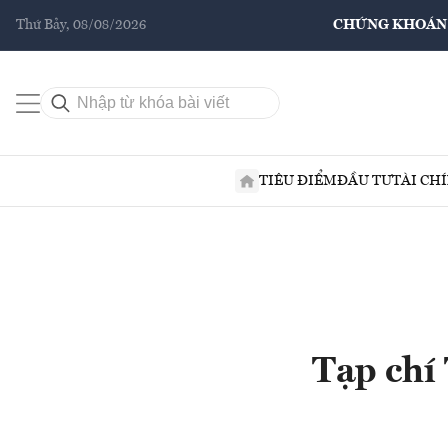
Thứ Bảy, 08/08/2026
CHỨNG KHOÁN
TIÊU ĐIỂM
ĐẦU TƯ
TÀI CH
Tạp chí