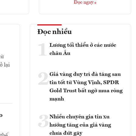
Đọc ngay
Đọc nhiều
1
Lương tối thiểu ở các nước
châu Âu
từ
 lại
2
Giá vàng duy trì đà tăng sau
tin tốt từ Vùng Vịnh, SPDR
Gold Trust bất ngờ mua ròng
mạnh
o
3
Nhiều chuyên gia tin xu
hướng tăng của giá vàng
chưa đứt gãy
 thế