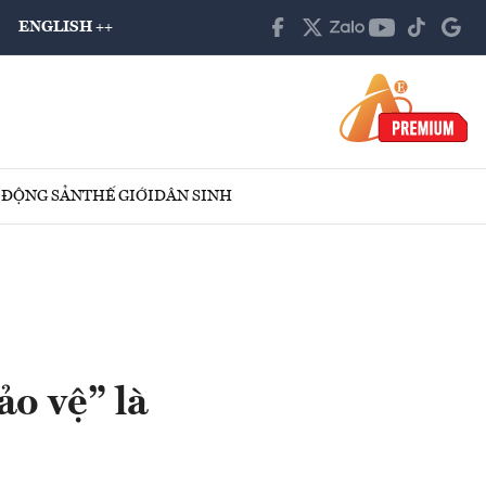
ENGLISH ++
 ĐỘNG SẢN
THẾ GIỚI
DÂN SINH
o vệ” là