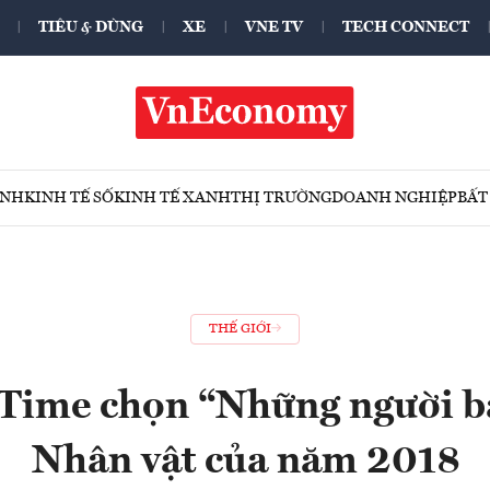
TIÊU & DÙNG
XE
VNE TV
TECH CONNECT
ÍNH
KINH TẾ SỐ
KINH TẾ XANH
THỊ TRƯỜNG
DOANH NGHIỆP
BẤT
THẾ GIỚI
 Time chọn “Những người bả
Nhân vật của năm 2018