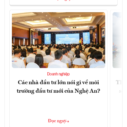
Doanh nghiệp
Các nhà đầu tư lớn nói gì về môi
TP.
trường đầu tư mới của Nghệ An?
soá
Đọc ngay