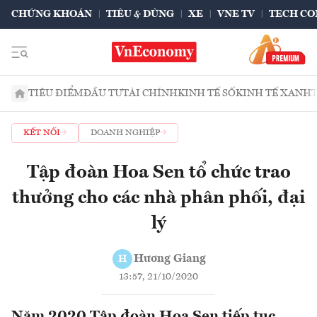
CHỨNG KHOÁN
TIÊU & DÙNG
XE
VNE TV
TECH CO
TIÊU ĐIỂM
ĐẦU TƯ
TÀI CHÍNH
KINH TẾ SỐ
KINH TẾ XANH
KẾT NỐI
DOANH NGHIỆP
Tập đoàn Hoa Sen tổ chức trao
thưởng cho các nhà phân phối, đại
lý
Hương Giang
H
13:57, 21/10/2020
Năm 2020 Tập đoàn Hoa Sen tiếp tục