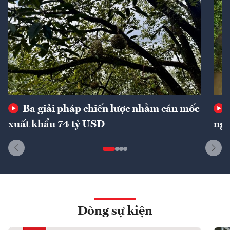
Ba giải pháp chiến lược nhằm cán mốc
xuất khẩu 74 tỷ USD
ngu
Dòng sự kiện