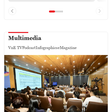
Multimedia
VnE TV
Podcast
Infographics
eMagazine