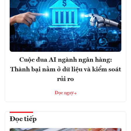
Cuộc đua AI ngành ngân hàng:
Thành bại nằm ở dữ liệu và kiểm soát
rủi ro
Đọc ngay
Đọc tiếp