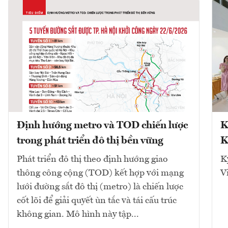
Định hướng metro và TOD chiến lược
K
trong phát triển đô thị bền vững
K
Phát triển đô thị theo định hướng giao
K
thông công cộng (TOD) kết hợp với mạng
V
lưới đường sắt đô thị (metro) là chiến lược
cốt lõi để giải quyết ùn tắc và tái cấu trúc
không gian. Mô hình này tập...