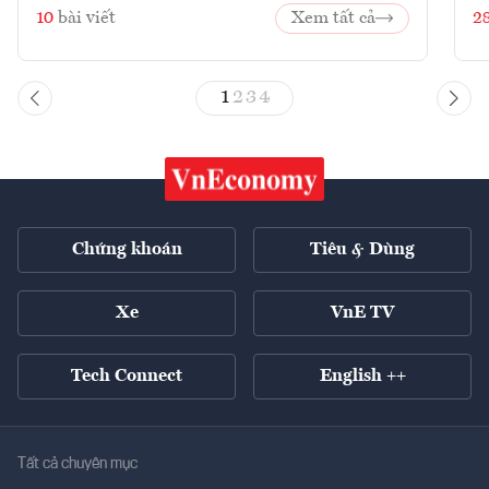
10
bài viết
Xem tất cả
2
1
2
3
4
Chứng khoán
Tiêu & Dùng
Xe
VnE TV
Tech Connect
English ++
Tất cả chuyên mục