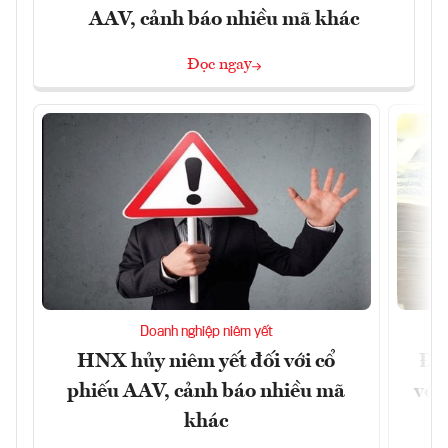
AAV, cảnh báo nhiều mã khác
Đọc ngay
Doanh nghiệp niêm yết
HNX hủy niêm yết đối với cổ
Đề 
phiếu AAV, cảnh báo nhiều mã
với
khác