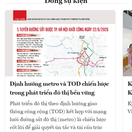
Dòng sự kiện
Định hướng metro và TOD chiến lược
K
trong phát triển đô thị bền vững
K
Phát triển đô thị theo định hướng giao
K
thông công cộng (TOD) kết hợp với mạng
V
lưới đường sắt đô thị (metro) là chiến lược
cốt lõi để giải quyết ùn tắc và tái cấu trúc