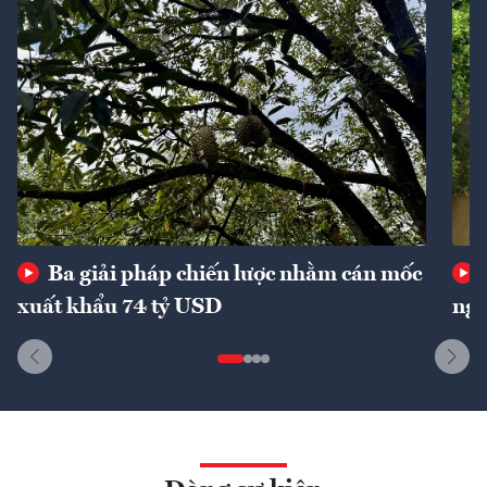
Ba giải pháp chiến lược nhằm cán mốc
xuất khẩu 74 tỷ USD
ngu