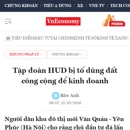
CHỨNG KHOÁN
TIÊU & DÙNG
XE
VNE TV
TECH CO
TIÊU ĐIỂM
ĐẦU TƯ
TÀI CHÍNH
KINH TẾ SỐ
KINH TẾ XANH
KHUNG PHÁP LÝ
CHỨNG KHOÁN
Tập đoàn HUD bị tố dùng đất
công cộng để kinh doanh
Bảo Anh
B
09:57, 12/10/2010
Người dân khu đô thị mới Văn Quán - Yên
Phúc (Hà Nội) cho rằng chủ đầu tư đã lấn