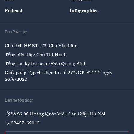
Đẹp +
An sinh
Podcast
Infographics
Giải trí
Y tế
Nhà
Ban Biên tập
Ẩm thực
Chủ tịch HĐBT: TS. Chử Văn Lâm
Tổng biên tập: Chử Thị Hạnh
Tổng thư ký tòa soạn: Đào Quang Bính
Giấy phép Tạp chí điện tử số: 272/GP-BTTTT ngày
26/6/2020
Liên hệ tòa soạn
Số 96-98 Hoàng Quốc Việt, Cầu Giấy, Hà Nội
02437552050