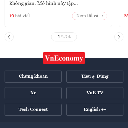
không gian. Mô hình này tập...
10
bài viết
Xem tất cả
2
1
2
3
4
Chứng khoán
Tiêu & Dùng
Xe
VnE TV
Tech Connect
English ++