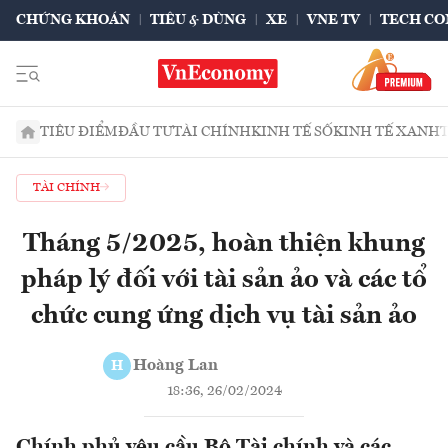
CHỨNG KHOÁN
TIÊU & DÙNG
XE
VNE TV
TECH CO
TIÊU ĐIỂM
ĐẦU TƯ
TÀI CHÍNH
KINH TẾ SỐ
KINH TẾ XANH
TÀI CHÍNH
Tháng 5/2025, hoàn thiện khung
pháp lý đối với tài sản ảo và các tổ
chức cung ứng dịch vụ tài sản ảo
Hoàng Lan
H
18:36, 26/02/2024
Chính phủ yêu cầu Bộ Tài chính và các