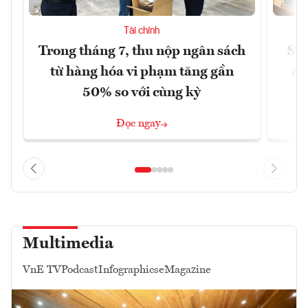
Tài chính
Trong tháng 7, thu nộp ngân sách
Sửa
từ hàng hóa vi phạm tăng gần
ca
50% so với cùng kỳ
Đọc ngay
Multimedia
VnE TV
Podcast
Infographics
eMagazine