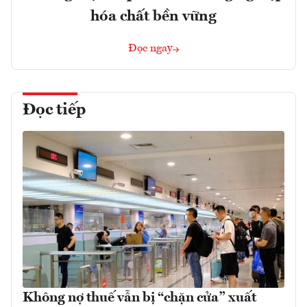
hóa chất bền vững
Đọc ngay
Đọc tiếp
Không nợ thuế vẫn bị “chặn cửa” xuất