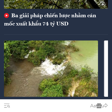
Ba giải pháp chiến lược nhằm cán
mốc xuất khẩu 74 tỷ USD
Thanh Hóa khẩn trương làm rõ
nguyên nhân nước suối Xú đổi màu
phí