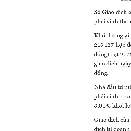
Sở Giao dịch 
phái sinh thán
Khối lượng gi
213.127 hợp đ
đồng) đạt 27.2
giao dịch ngà
đồng.
Nhà đầu tư nướ
phái sinh, tro
3,04% khối lượ
Giao dịch của 
dịch tự doanh