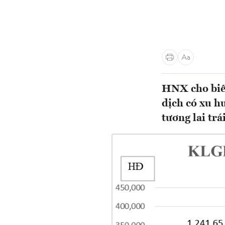
HNX cho biết
dịch có xu h
tương lai trá