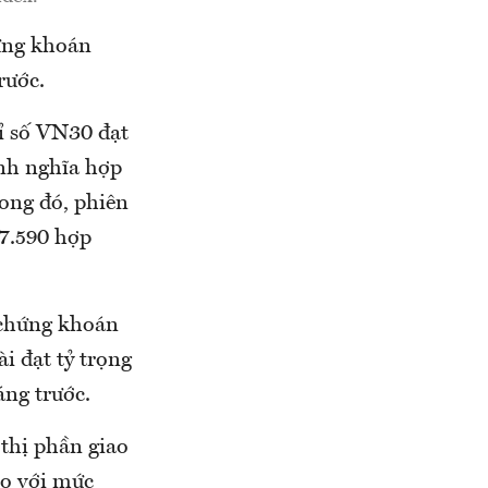
ứng khoán
rước.
ỉ số VN30 đạt
anh nghĩa hợp
rong đó, phiên
67.590 hợp
g chứng khoán
i đạt tỷ trọng
áng trước.
 thị phần giao
so với mức