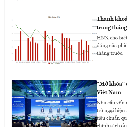
Thanh khoả
trong tháng
HNX cho biết 
đóng cửa phiê
tháng trước.
"Mở khóa" d
Việt Nam
Nhu cầu vốn c
trở ngại hiện
tiêu chuẩn qu
chính sách ổn