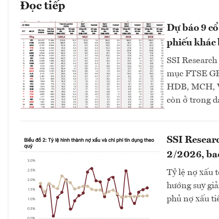
Đọc tiếp
Dự báo 9 cổ
phiếu khác b
SSI Research 
mục FTSE GEI
HDB, MCH, V
còn ở trong 
SSI Researc
2/2026, ba
Tỷ lệ nợ xấu 
hướng suy giả
phủ nợ xấu ti