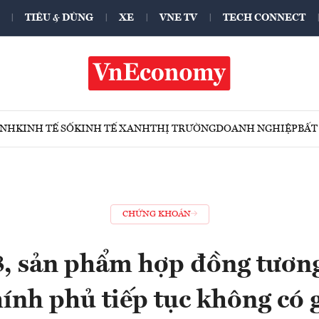
TIÊU & DÙNG
XE
VNE TV
TECH CONNECT
ÍNH
KINH TẾ SỐ
KINH TẾ XANH
THỊ TRƯỜNG
DOANH NGHIỆP
BẤT
CHỨNG KHOÁN
, sản phẩm hợp đồng tương 
ính phủ tiếp tục không có 