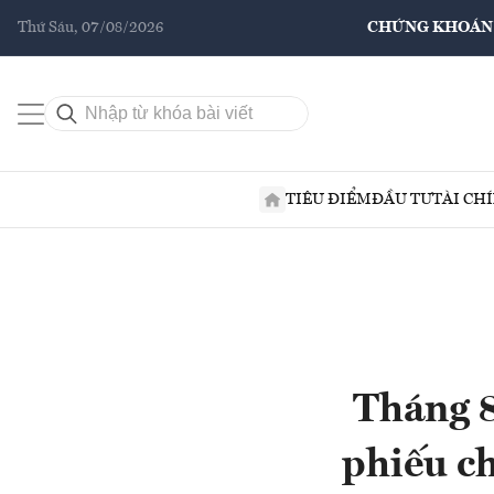
Thứ Sáu, 07/08/2026
CHỨNG KHOÁN
TIÊU ĐIỂM
ĐẦU TƯ
TÀI CH
Tháng 8
phiếu ch