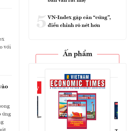
bán vẫn rất nhẹ
5
VN-Index gặp cản “cứng”,
điều chỉnh rõ nét hơn
ex
o với
Ấn phẩm
vào
 song
p ứng
ng
hút