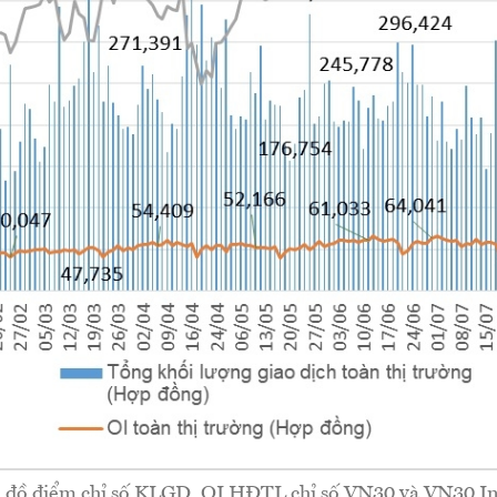
 đồ điểm chỉ số KLGD, OI HĐTL chỉ số VN30 và VN30 I