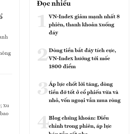
Đọc nhiều
1
VN-Index giảm mạnh nhất 8
ổ
phiên, thanh khoản xuống
đáy
danh
2
Dòng tiền bắt đáy tích cực,
không
VN-Index hướng tới mốc
1800 điểm
3
Áp lực chốt lời tăng, dòng
tiền đỡ tốt ở cổ phiếu vừa và
nhỏ, vốn ngoại vẫn mua ròng
; xu
 bao
4
Blog chứng khoán: Điều
chỉnh trong phiên, áp lực