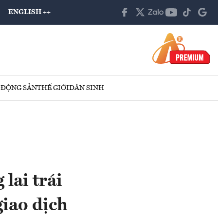
ENGLISH ++
 ĐỘNG SẢN
THẾ GIỚI
DÂN SINH
lai trái
giao dịch