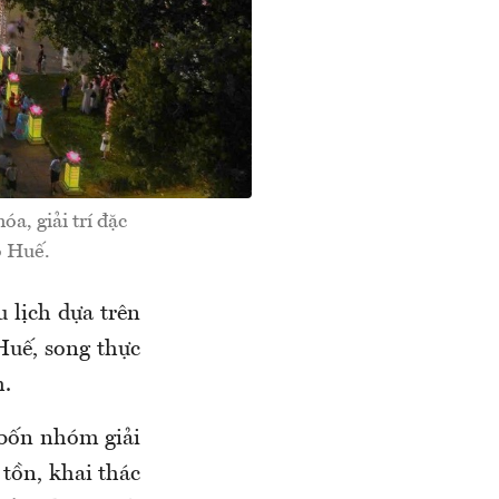
a, giải trí đặc
ô Huế.
 lịch dựa trên
 Huế, song thực
h.
 bốn nhóm giải
tồn, khai thác