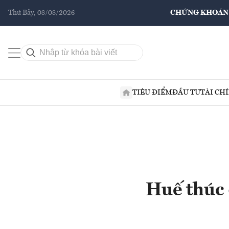
Thứ Bảy, 08/08/2026
CHỨNG KHOÁN
TIÊU ĐIỂM
ĐẦU TƯ
TÀI CH
Huế thúc 