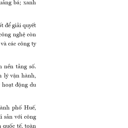
quảng bá; xanh
t để giải quyết
 công nghệ còn
 và các công ty
n nền tảng số.
n lý vận hành,
g hoạt động du
hành phố Huế,
i sản với công
 quốc tế, toàn