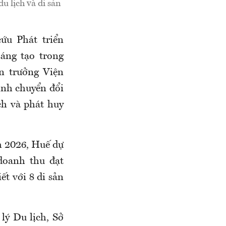
u lịch và di sản
ứu Phát triển
áng tạo trong
n trưởng Viện
ịnh chuyển đổi
ch và phát huy
m 2026, Huế dự
 doanh thu đạt
ết với 8 di sản
ý Du lịch, Sở