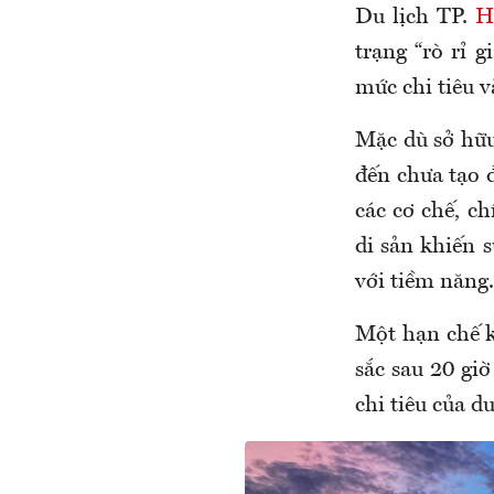
Du lịch TP.
H
trạng “rò rỉ 
mức chi tiêu v
Mặc dù sở hữu
đến chưa tạo đ
các cơ chế, c
di sản khiến 
với tiềm năng.
Một hạn chế kh
sắc sau 20 giờ
chi tiêu của d