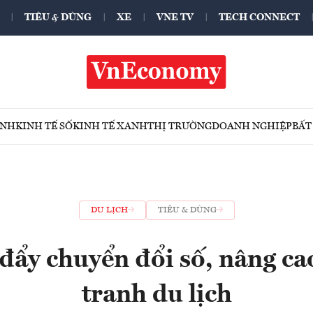
TIÊU & DÙNG
XE
VNE TV
TECH CONNECT
ÍNH
KINH TẾ SỐ
KINH TẾ XANH
THỊ TRƯỜNG
DOANH NGHIỆP
BẤT
DU LỊCH
TIÊU & DÙNG
đẩy chuyển đổi số, nâng ca
tranh du lịch