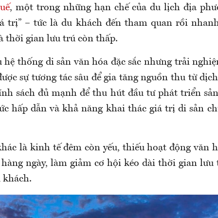
uế
, một trong những hạn chế của du lịch địa phư
giá trị” – tức là du khách đến tham quan rồi nhanh
à thời gian lưu trú còn thấp.
 hệ thống di sản văn hóa đặc sắc nhưng trải nghiệ
ược sự tương tác sâu để gia tăng nguồn thu từ dịch
hính sách đủ mạnh để thu hút đầu tư phát triển sả
sức hấp dẫn và khả năng khai thác giá trị di sản c
ác là kinh tế đêm còn yếu, thiếu hoạt động văn hó
 hàng ngày, làm giảm cơ hội kéo dài thời gian lưu 
u khách.