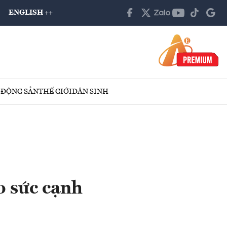
ENGLISH ++
 ĐỘNG SẢN
THẾ GIỚI
DÂN SINH
o sức cạnh