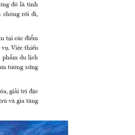
ơng đó là tình
 chóng rời đi,
m tại các điểm
 vụ. Việc thiếu
n phẩm du lịch
hưa tương xứng
a, giải trí đặc
trú và gia tăng