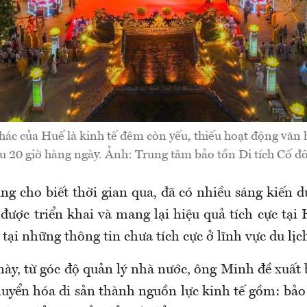
ác của Huế là kinh tế đêm còn yếu, thiếu hoạt động văn hó
au 20 giờ hàng ngày. Ảnh: Trung tâm bảo tồn Di tích Cố đ
g cho biết thời gian qua, đã có nhiều sáng kiến du
được triển khai và mang lại hiệu quả tích cực tại
 tại những thông tin chưa tích cực ở lĩnh vực du lịc
 này, từ góc độ quản lý nhà nước, ông Minh đề xuất
yển hóa di sản thành nguồn lực kinh tế gồm: bảo 