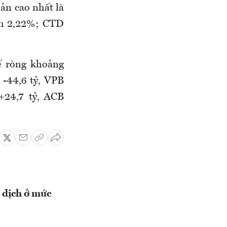
ản cao nhất là
iảm 2,22%; CTD
ế ròng khoảng
 -44,6 tỷ, VPB
+24,7 tỷ, ACB
 dịch ở mức