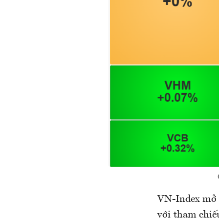
VN-Index mở c
với tham chiế