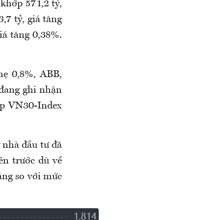
khớp 571,2 tỷ,
7 tỷ, giá tăng
iá tăng 0,38%.
hẹ 0,8%, ABB,
 đang ghi nhận
úp VN30-Index
ý nhà đầu tư đã
ên trước dù về
tăng so với mức