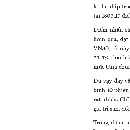
lại là nhịp tr
tại 1803,19 đi
Điểm nhấn sá
hôm qua, đạt 
VN30, rổ này
71,5% thanh k
mức tăng chun
Dù vậy đây vẫ
bình 10 phiên
rất nhiều. Chỉ
giá trị sàn, đ
Trong điểm n