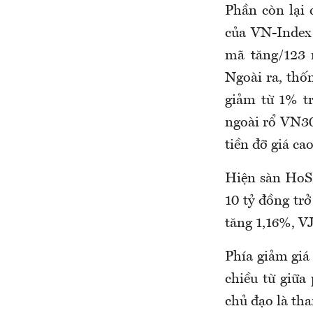
Phần còn lại 
của VN-Index 
mã tăng/123 
Ngoài ra, thố
giảm từ 1% tr
ngoài rổ VN3
tiền đỡ giá ca
Hiện sàn HoSE
10 tỷ đồng tr
tăng 1,16%, V
Phía giảm giá
chiều từ giữa
chủ đạo là th