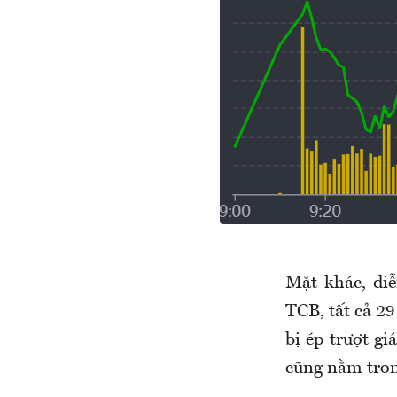
Mặt khác, diễ
TCB, tất cả 2
bị ép trượt g
cũng nằm tron