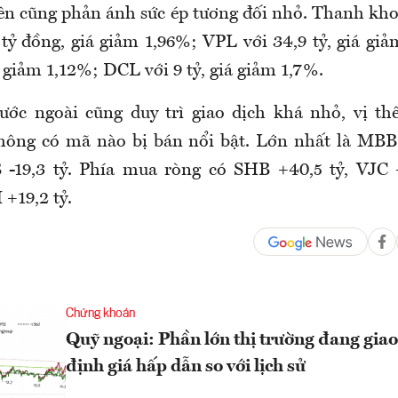
 lên cũng phản ánh sức ép tương đối nhỏ. Thanh kho
tỷ đồng, giá giảm 1,96%; VPL với 34,9 tỷ, giá g
iá giảm 1,12%; DCL với 9 tỷ, giá giảm 1,7%.
ước ngoài cũng duy trì giao dịch khá nhỏ, vị th
không có mã nào bị bán nổi bật. Lớn nhất là MBB
B -19,3 tỷ. Phía mua ròng có SHB +40,5 tỷ, VJC 
+19,2 tỷ.
Chứng khoán
Quỹ ngoại: Phần lớn thị trường đang giao
định giá hấp dẫn so với lịch sử