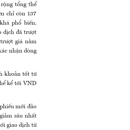
 rộng tổng thể
ên chỉ còn 137
khá phổ biến.
 dịch đã trượt
 trượt giá nằm
xác nhận dòng
h khoản tốt từ
thể kể tới VND
 phiếu mới đảo
 giảm sâu nhất
i giao dịch từ