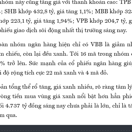
 nhóm này cũng tăng giá với thanh khoản cao: TPB 
%; SHB khớp 432,8 tỷ, giá tăng 1,1%; MBB khớp 323,
ớp 223,1 tỷ, giá tăng 1,94%; VPB khớp 204,7 tỷ, g
phiếu giao dịch sôi động nhất thị trường sáng nay.
oàn nhóm ngân hàng hiện chỉ có VBB là giảm n
 chiếu, còn lại đều xanh. Tới 16 mã trong nhóm
1% trở lên. Sức mạnh của cổ phiếu ngân hàng gi
i độ rộng tích cực 22 mã xanh và 4 mã đỏ.
n tổng thể rổ tăng, giá xanh nhiều, rõ ràng tâm l
Dòng tiền mua vùng giá xanh nổi bật hơn hẳn phi
ối 4.737 tỷ đồng sáng nay chưa phải là lớn, chỉ là 
ôm qua.