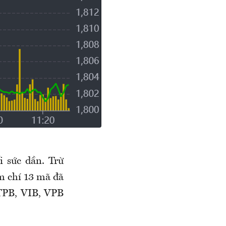
i sức dần. Trừ
m chí 13 mã đã
 TPB, VIB, VPB