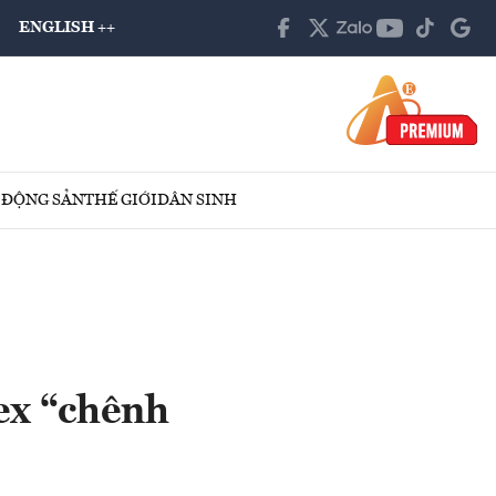
ENGLISH ++
 ĐỘNG SẢN
THẾ GIỚI
DÂN SINH
ex “chênh