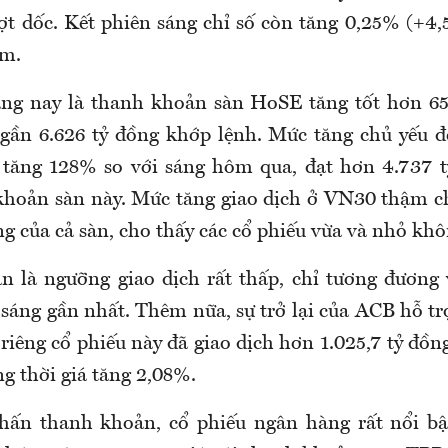
ượt dốc. Kết phiên sáng chỉ số còn tăng 0,25% (+4
ểm.
ng nay là thanh khoản sàn HoSE tăng tốt hơn 65
gần 6.626 tỷ đồng khớp lệnh. Mức tăng chủ yếu đ
 tăng 128% so với sáng hôm qua, đạt hơn 4.737 t
hoản sàn này. Mức tăng giao dịch ở VN30 thậm c
g của cả sàn, cho thấy các cổ phiếu vừa và nhỏ khô
n là ngưỡng giao dịch rất thấp, chỉ tương đương
 sáng gần nhất. Thêm nữa, sự trở lại của ACB hỗ t
 riêng cổ phiếu này đã giao dịch hơn 1.025,7 tỷ đồ
ồng thời giá tăng 2,08%.
hấn thanh khoản, cổ phiếu ngân hàng rất nổi bậ