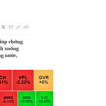
giúp chứng
nh xuống
ng nước,