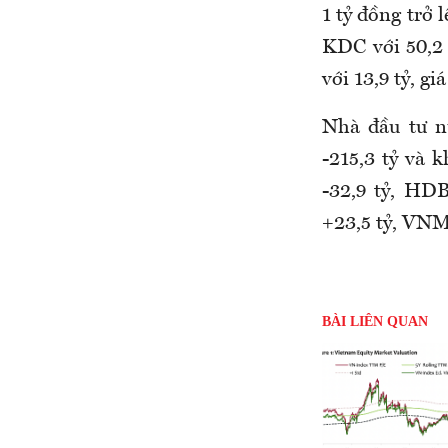
1 tỷ đồng trở
KDC với 50,2 
với 13,9 tỷ, g
Nhà đầu tư n
-215,3 tỷ và 
-32,9 tỷ, HD
+23,5 tỷ, VNM 
BÀI LIÊN QUAN