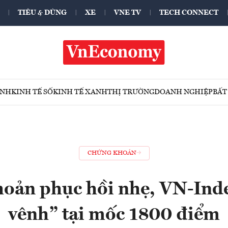
TIÊU & DÙNG
XE
VNE TV
TECH CONNECT
ÍNH
KINH TẾ SỐ
KINH TẾ XANH
THỊ TRƯỜNG
DOANH NGHIỆP
BẤT
CHỨNG KHOÁN
oản phục hồi nhẹ, VN-Ind
vênh” tại mốc 1800 điểm