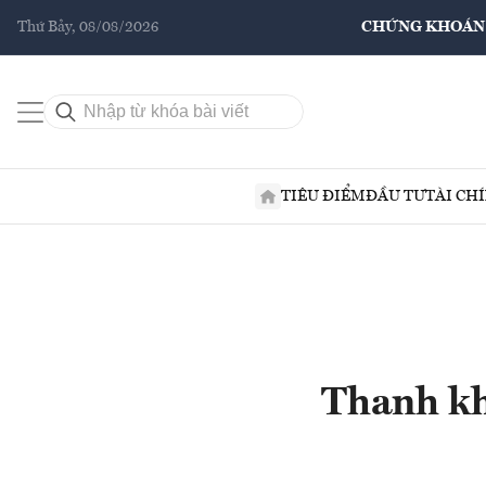
Thứ Bảy, 08/08/2026
CHỨNG KHOÁN
TIÊU ĐIỂM
ĐẦU TƯ
TÀI CH
Thanh kh