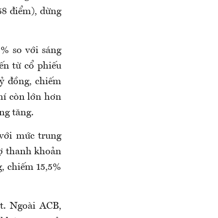
,58 điểm), dừng
% so với sáng
ến từ cổ phiếu
ỷ đồng, chiếm
hí còn lớn hơn
ng tăng.
 với mức trung
rợ thanh khoản
ng, chiếm 15,5%
t. Ngoài ACB,