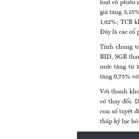
loạt cổ phiếu
giá tăng 3,15
1,62%; TCB kh
Đây là các cổ 
Tính chung t
BID, SGB tham
mức tăng từ 
tăng 0,75% vớ
Với thanh khoả
có thay đổi. 
con số tuyệt đ
thấp kỷ lục h