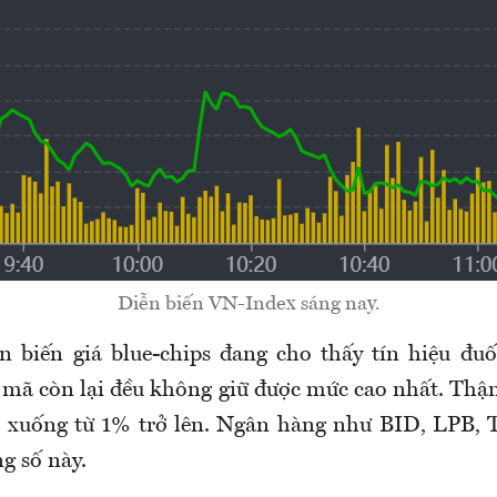
Diễn biến VN-Index sáng nay.
n biến giá blue-chips đang cho thấy tín hiệu đuố
9 mã còn lại đều không giữ được mức cao nhất. Thậ
iá xuống từ 1% trở lên. Ngân hàng như BID, LPB,
g số này.