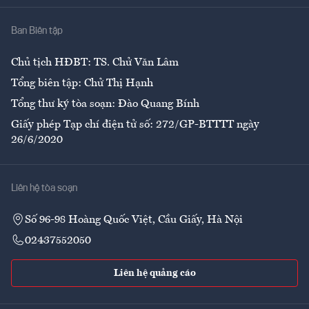
Nhà
Ban Biên tập
Ẩm thực
Chủ tịch HĐBT: TS. Chử Văn Lâm
Tổng biên tập: Chử Thị Hạnh
Tổng thư ký tòa soạn: Đào Quang Bính
Giấy phép Tạp chí điện tử số: 272/GP-BTTTT ngày
26/6/2020
Liên hệ tòa soạn
Số 96-98 Hoàng Quốc Việt, Cầu Giấy, Hà Nội
02437552050
Liên hệ quảng cáo