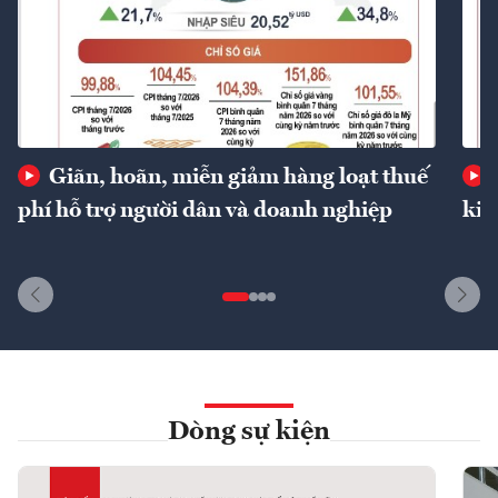
Giãn, hoãn, miễn giảm hàng loạt thuế
phí hỗ trợ người dân và doanh nghiệp
kin
Dòng sự kiện