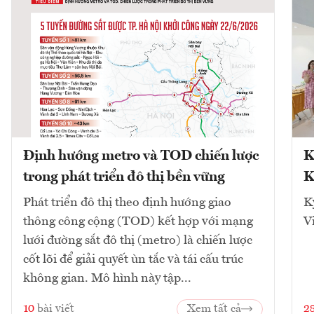
Định hướng metro và TOD chiến lược
K
trong phát triển đô thị bền vững
K
Phát triển đô thị theo định hướng giao
K
thông công cộng (TOD) kết hợp với mạng
V
lưới đường sắt đô thị (metro) là chiến lược
cốt lõi để giải quyết ùn tắc và tái cấu trúc
không gian. Mô hình này tập...
10
bài viết
Xem tất cả
2