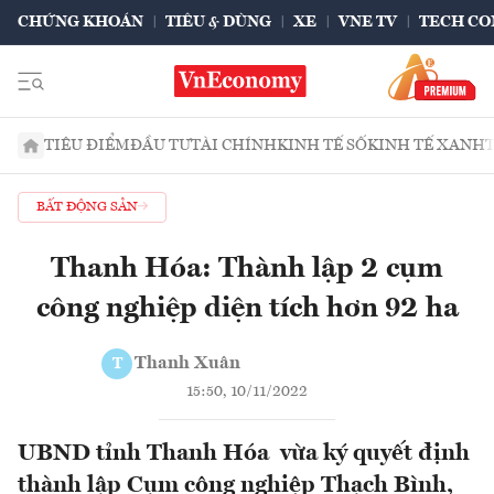
CHỨNG KHOÁN
TIÊU & DÙNG
XE
VNE TV
TECH CO
TIÊU ĐIỂM
ĐẦU TƯ
TÀI CHÍNH
KINH TẾ SỐ
KINH TẾ XANH
BẤT ĐỘNG SẢN
Thanh Hóa: Thành lập 2 cụm
công nghiệp diện tích hơn 92 ha
Thanh Xuân
T
15:50, 10/11/2022
UBND tỉnh Thanh Hóa vừa ký quyết định
thành lập Cụm công nghiệp Thạch Bình,