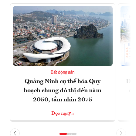
Bất động sản
Quảng Ninh cụ thể hóa Quy
Đồn
hoạch chung đô thị đến năm
dự
2050, tầm nhìn 2075
Đọc ngay