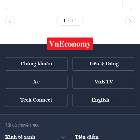
1
2
3
4
Chứng khoán
Tiêu & Dùng
Xe
VnE TV
Tech Connect
English ++
Tất cả chuyên mục
Kinh tế xanh
Tiêu điểm