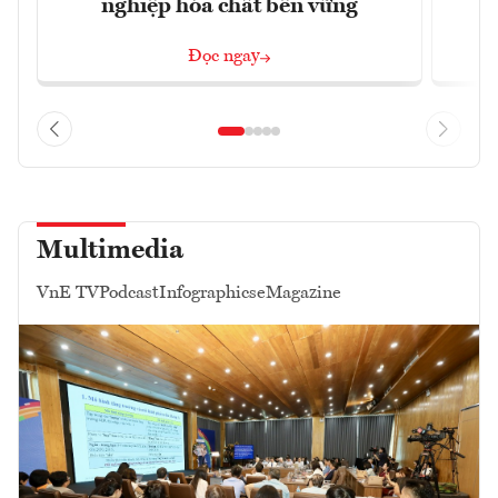
nghiệp hóa chất bền vững
Đọc ngay
Multimedia
VnE TV
Podcast
Infographics
eMagazine