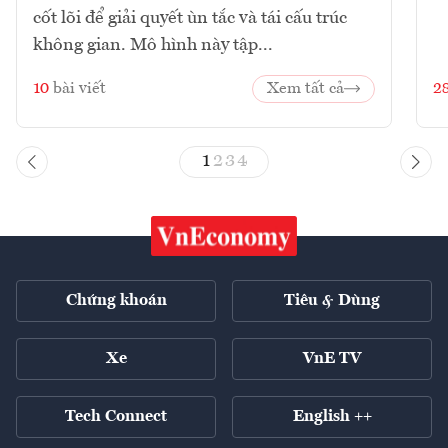
cốt lõi để giải quyết ùn tắc và tái cấu trúc
không gian. Mô hình này tập...
10
bài viết
Xem tất cả
2
1
2
3
4
Chứng khoán
Tiêu & Dùng
Xe
VnE TV
Tech Connect
English ++