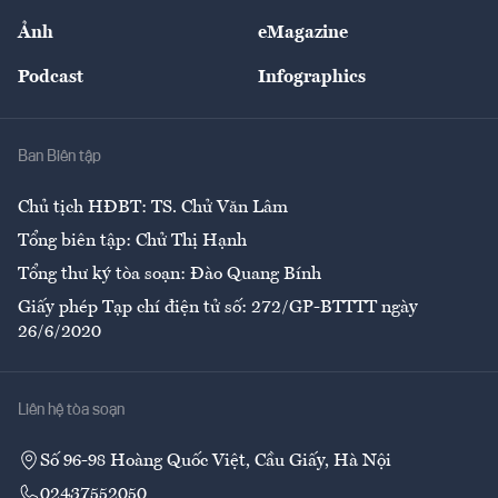
Sự kiện
Nhân lực
Ảnh
eMagazine
Đẹp +
An sinh
Podcast
Infographics
Giải trí
Y tế
Nhà
Ban Biên tập
Ẩm thực
Chủ tịch HĐBT: TS. Chử Văn Lâm
Tổng biên tập: Chử Thị Hạnh
Tổng thư ký tòa soạn: Đào Quang Bính
Giấy phép Tạp chí điện tử số: 272/GP-BTTTT ngày
26/6/2020
Liên hệ tòa soạn
Số 96-98 Hoàng Quốc Việt, Cầu Giấy, Hà Nội
02437552050