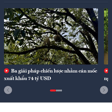
Ba giải pháp chiến lược nhằm cán mốc
xuất khẩu 74 tỷ USD
ngu