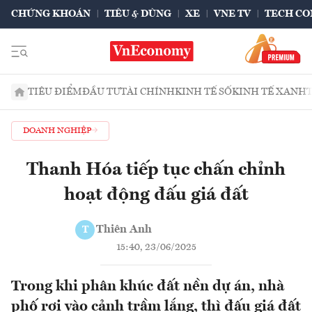
CHỨNG KHOÁN
TIÊU & DÙNG
XE
VNE TV
TECH CO
TIÊU ĐIỂM
ĐẦU TƯ
TÀI CHÍNH
KINH TẾ SỐ
KINH TẾ XANH
DOANH NGHIỆP
Thanh Hóa tiếp tục chấn chỉnh
hoạt động đấu giá đất
Thiên Anh
T
15:40, 23/06/2025
Trong khi phân khúc đất nền dự án, nhà
phố rơi vào cảnh trầm lắng, thì đấu giá đất