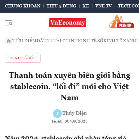
CHỨNG KHOÁN
TIÊU & DÙNG
XE
VNE TV
TECH CO
TIÊU ĐIỂM
ĐẦU TƯ
TÀI CHÍNH
KINH TẾ SỐ
KINH TẾ XANH
KINH TẾ SỐ
Thanh toán xuyên biên giới bằng
stablecoin, “lối đi” mới cho Việt
Nam
Thủy Diệu
T
14:40, 30/09/2025
Năm 2024, stablecoin ghi nhận tổng giá