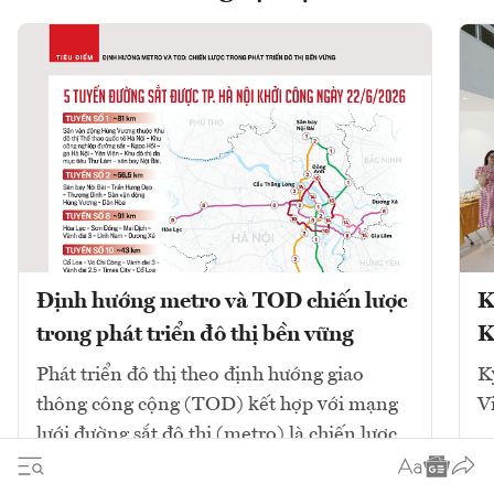
Định hướng metro và TOD chiến lược
K
trong phát triển đô thị bền vững
K
Phát triển đô thị theo định hướng giao
K
thông công cộng (TOD) kết hợp với mạng
V
lưới đường sắt đô thị (metro) là chiến lược
cốt lõi để giải quyết ùn tắc và tái cấu trúc
không gian. Mô hình này tập...