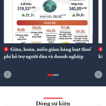
Giãn, hoãn, miễn giảm hàng loạt thuế
phí hỗ trợ người dân và doanh nghiệp
kin
Dòng sự kiện