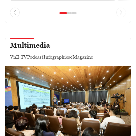
Multimedia
VnE TV
Podcast
Infographics
eMagazine