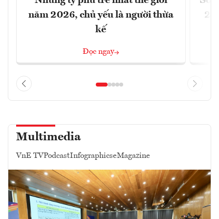
Những tỷ phú trẻ nhất thế giới
Số n
năm 2026, chủ yếu là người thừa
26%
kế
Đọc ngay
Multimedia
VnE TV
Podcast
Infographics
eMagazine