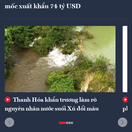
mốc xuất khẩu 74 tỷ USD
Thanh Hóa khẩn trương làm rõ
nguyên nhân nước suối Xú đổi màu
phí