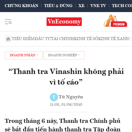
CHỨNG KHOÁN
TIÊU & DÙNG
XE
VNE TV
TECH CO
TIÊU ĐIỂM
ĐẦU TƯ
TÀI CHÍNH
KINH TẾ SỐ
KINH TẾ XANH
DOANH NHÂN
DOANH NGHIỆP
“Thanh tra Vinashin không phải
vì tố cáo”
Từ Nguyên
T
11:08, 01/06/2010
Trong tháng 6 này, Thanh tra Chính phủ
sẽ bắt đầu tiến hành thanh tra Tập đoàn