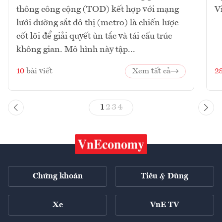
thông công cộng (TOD) kết hợp với mạng
V
lưới đường sắt đô thị (metro) là chiến lược
cốt lõi để giải quyết ùn tắc và tái cấu trúc
không gian. Mô hình này tập...
10
bài viết
Xem tất cả
2
1
2
3
4
Chứng khoán
Tiêu & Dùng
Xe
VnE TV