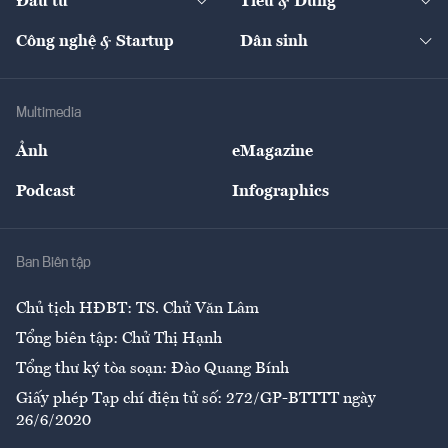
Đầu tư
Tiêu & Dùng
Quản trị số
Cafe BĐS
Thị trường
Kinh doanh
Kết nối
Tạp chí kinh tế Việt Nam
eMagazine
Nhà đầu tư
Du lịch
Công nghệ & Startup
Dân sinh
Tư vấn
Nông sản
Doanh nhân
Tư vấn Tiêu & Dùng
Infographics
Hạ tầng
Sức khỏe
Khung pháp lý
Doanh nghiệp
Địa phương
Thị trường
Bảo hiểm
Multimedia
Sự kiện
Nhân lực
Ảnh
eMagazine
Đẹp +
An sinh
Podcast
Infographics
Giải trí
Y tế
Nhà
Ban Biên tập
Ẩm thực
Chủ tịch HĐBT: TS. Chử Văn Lâm
Tổng biên tập: Chử Thị Hạnh
Tổng thư ký tòa soạn: Đào Quang Bính
Giấy phép Tạp chí điện tử số: 272/GP-BTTTT ngày
26/6/2020