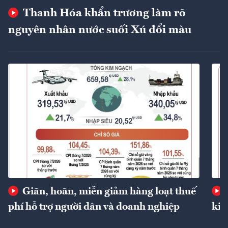
Thanh Hóa khẩn trương làm rõ
nguyên nhân nước suối Xú đổi màu
Giãn, hoãn, miễn giảm hàng loạt thuế
phí hỗ trợ người dân và doanh nghiệp
kin