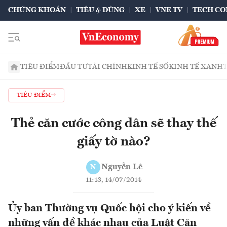
CHỨNG KHOÁN
TIÊU & DÙNG
XE
VNE TV
TECH CO
TIÊU ĐIỂM
ĐẦU TƯ
TÀI CHÍNH
KINH TẾ SỐ
KINH TẾ XANH
TIÊU ĐIỂM
Thẻ căn cước công dân sẽ thay thế
giấy tờ nào?
Nguyễn Lê
N
11:13, 14/07/2014
Ủy ban Thường vụ Quốc hội cho ý kiến về
những vấn đề khác nhau của Luật Căn