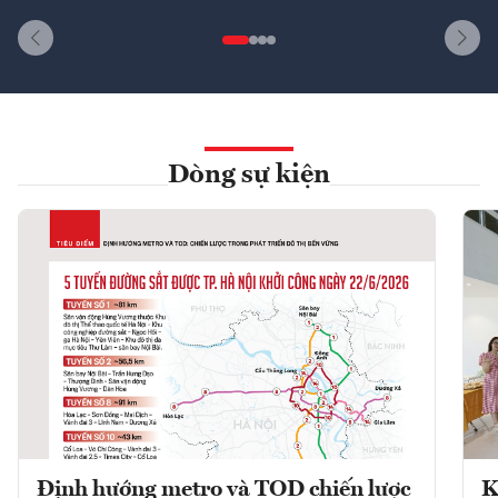
Dòng sự kiện
Định hướng metro và TOD chiến lược
K