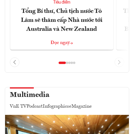
Tiêu điểm
Tổng Bí thư, Chủ tịch nước Tô
Thố
Lâm sẽ thăm cấp Nhà nước tới
lậ
Australia và New Zealand
Bắc
Đọc ngay
Multimedia
VnE TV
Podcast
Infographics
eMagazine