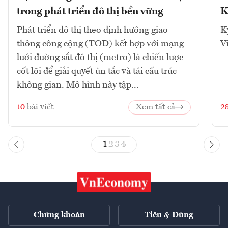
trong phát triển đô thị bền vững
K
Phát triển đô thị theo định hướng giao
K
thông công cộng (TOD) kết hợp với mạng
V
lưới đường sắt đô thị (metro) là chiến lược
cốt lõi để giải quyết ùn tắc và tái cấu trúc
không gian. Mô hình này tập...
10
bài viết
Xem tất cả
2
1
2
3
4
Chứng khoán
Tiêu & Dùng