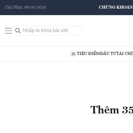
Chủ Nhật, 09/08/2026
CHỨNG KHOÁN
TIÊU ĐIỂM
ĐẦU TƯ
TÀI CH
Thêm 35