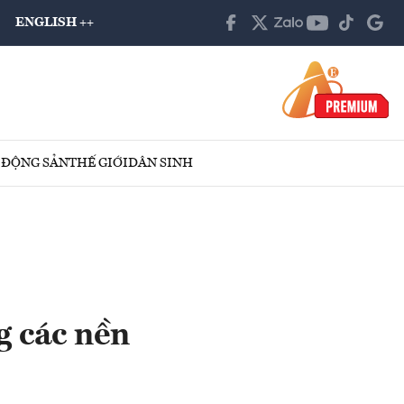
ENGLISH ++
 ĐỘNG SẢN
THẾ GIỚI
DÂN SINH
 các nền