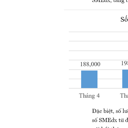
SMEdx, tăng t
Đặc biệt, số 
số SMEdx từ đ