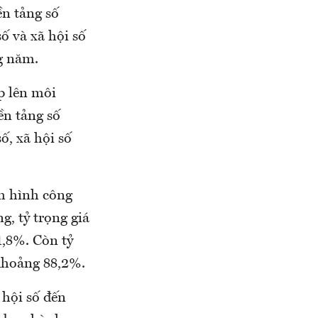
ền tảng số
ố và xã hội số
g năm.
p lên môi
ền tảng số
ố, xã hội số
nh hình công
g, tỷ trọng giá
1,8%. Còn tỷ
 khoảng 88,2%.
 hội số đến