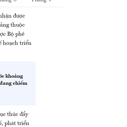
 nhận được
tảng thuộc
ược Bộ phê
ế hoạch triển
ước khoảng
c đang chiếm
tục thúc đẩy
, phát triển