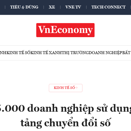
TIÊU & DÙNG
XE
VNE TV
TECH CONNECT
ÍNH
KINH TẾ SỐ
KINH TẾ XANH
THỊ TRƯỜNG
DOANH NGHIỆP
BẤT
KINH TẾ SỐ
.000 doanh nghiệp sử dụng
tảng chuyển đổi số