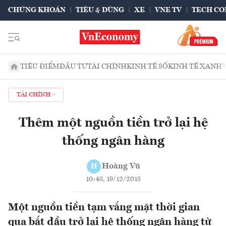
CHỨNG KHOÁN
TIÊU & DÙNG
XE
VNE TV
TECH CO
TIÊU ĐIỂM
ĐẦU TƯ
TÀI CHÍNH
KINH TẾ SỐ
KINH TẾ XANH
TÀI CHÍNH
Thêm một nguồn tiền trở lại hệ
thống ngân hàng
Hoàng Vũ
H
10:48, 19/12/2018
Một nguồn tiền tạm vắng mặt thời gian
qua bắt đầu trở lại hệ thống ngân hàng từ