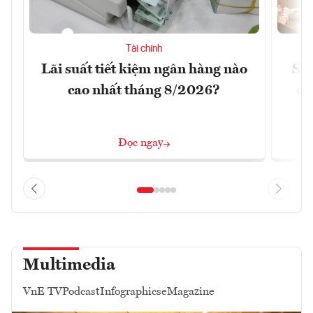
Tài chính
Lãi suất tiết kiệm ngân hàng nào
Sửa
cao nhất tháng 8/2026?
ca
Đọc ngay
Multimedia
VnE TV
Podcast
Infographics
eMagazine