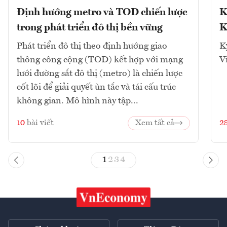
Định hướng metro và TOD chiến lược
K
trong phát triển đô thị bền vững
K
Phát triển đô thị theo định hướng giao
K
thông công cộng (TOD) kết hợp với mạng
V
lưới đường sắt đô thị (metro) là chiến lược
cốt lõi để giải quyết ùn tắc và tái cấu trúc
không gian. Mô hình này tập...
10
bài viết
Xem tất cả
2
1
2
3
4