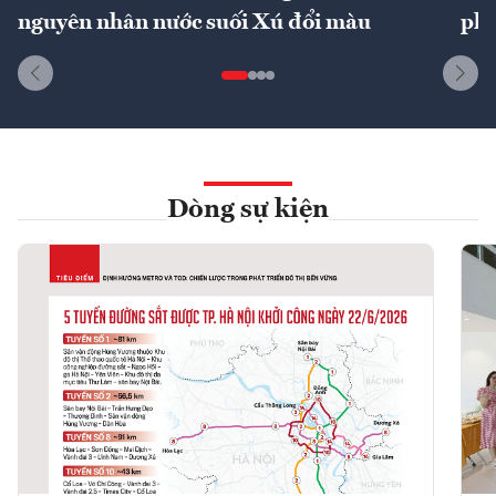
nguyên nhân nước suối Xú đổi màu
phí
Dòng sự kiện