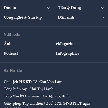
Start-up
Dự án
Công nghiệp
Chuyển động 24h
Đối thoại
The Guide
Video
Đầu tư
Tiêu & Dùng
Quản trị số
Cafe BĐS
Thị trường
Kinh doanh
Kết nối
Tạp chí kinh tế Việt Nam
eMagazine
Nhà đầu tư
Du lịch
Công nghệ & Startup
Dân sinh
Tư vấn
Nông sản
Doanh nhân
Tư vấn Tiêu & Dùng
Infographics
Hạ tầng
Sức khỏe
Khung pháp lý
Doanh nghiệp
Địa phương
Thị trường
Bảo hiểm
Multimedia
Sự kiện
Nhân lực
Ảnh
eMagazine
Đẹp +
An sinh
Podcast
Infographics
Giải trí
Y tế
Nhà
Ban Biên tập
Ẩm thực
Chủ tịch HĐBT: TS. Chử Văn Lâm
Tổng biên tập: Chử Thị Hạnh
Tổng thư ký tòa soạn: Đào Quang Bính
Giấy phép Tạp chí điện tử số: 272/GP-BTTTT ngày