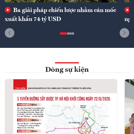
Ba giải pháp chiến lược nhằm cán mốc
xuất khẩu 74 tỷ USD
ngu
Dòng sự kiện