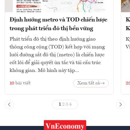
Định hướng metro và TOD chiến lược
K
trong phát triển đô thị bền vững
K
Phát triển đô thị theo định hướng giao
K
thông công cộng (TOD) kết hợp với mạng
V
lưới đường sắt đô thị (metro) là chiến lược
cốt lõi để giải quyết ùn tắc và tái cấu trúc
không gian. Mô hình này tập...
10
bài viết
Xem tất cả
2
1
2
3
4