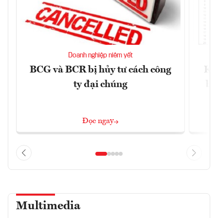
Doanh nghiệp niêm yết
BCG và BCR bị hủy tư cách công
Kh
ty đại chúng
ba
Đọc ngay
Multimedia