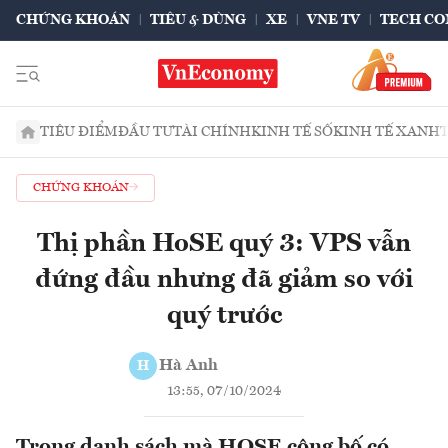
CHỨNG KHOÁN
TIÊU & DÙNG
XE
VNE TV
TECH CO
TIÊU ĐIỂM
ĐẦU TƯ
TÀI CHÍNH
KINH TẾ SỐ
KINH TẾ XANH
CHỨNG KHOÁN
Thị phần HoSE quý 3: VPS vẫn
đứng đầu nhưng đã giảm so với
quý trước
Hà Anh
H
13:55, 07/10/2024
Trong danh sách mà HOSE công bố có