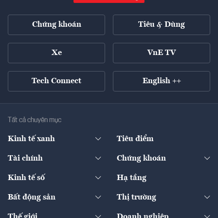
Chứng khoán
Tiêu & Dùng
Xe
VnE TV
Tech Connect
English ++
Tất cả chuyên mục
Kinh tế xanh
Tiêu điểm
Chuyển động xanh
Tài chính
Chứng khoán
Pháp lý
Ngân hàng
Doanh nghiệp niêm yết
Kinh tế số
Hạ tầng
Thương hiệu xanh
Thị trường vốn
Thị trường
Sản phẩm - Thị trường
Bất động sản
Thị trường
Diễn đàn
Thuế
Đầu tư
Tài sản số
Chính sách
Xuất nhập khẩu
Thế giới
Doanh nghiệp