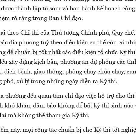
 được thành lập từ sớm và ban hành kế hoạch công 
iệm rõ ràng trong Ban Chỉ đạo.
hai theo Chỉ thị của Thủ tướng Chính phủ, Quy chế
ác địa phương tuỳ theo điều kiện cụ thể còn có nhữ
g để chuẩn bị tốt nhất các điều kiện tổ chức Kỳ thi
ều xây dựng kịch bản, phương án dự phòng các tìn
lụt, dịch bệnh, giao thông, phòng cháy chữa cháy, c
g phó, xử lý trong những ngày diễn ra Kỳ thi.
ịa phương đều quan tâm chỉ đạo việc hỗ trợ cho thí 
h khó khăn, đảm bảo không để bất kỳ thí sinh nào
 lại mà không thể tham gia Kỳ thi.
điểm này, mọi công tác chuẩn bị cho Kỳ thi tốt ng