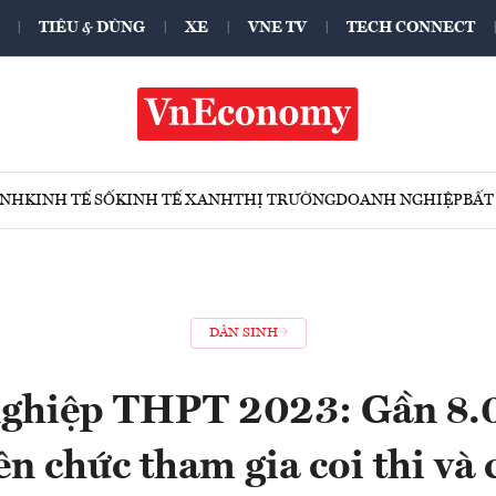
TIÊU & DÙNG
XE
VNE TV
TECH CONNECT
ÍNH
KINH TẾ SỐ
KINH TẾ XANH
THỊ TRƯỜNG
DOANH NGHIỆP
BẤT
DÂN SINH
 nghiệp THPT 2023: Gần 8.
ên chức tham gia coi thi và