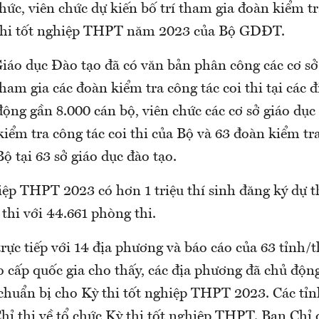
hức, viên chức dự kiến bố trí tham gia đoàn kiểm tr
 thi tốt nghiệp THPT năm 2023 của Bộ GDĐT.
iáo dục Đào tạo đã có văn bản phân công các cơ sở
ham gia các đoàn kiểm tra công tác coi thi tại các 
ộng gần 8.000 cán bộ, viên chức các cơ sở giáo dục 
iểm tra công tác coi thi của Bộ và 63 đoàn kiểm tr
ộ tại 63 sở giáo dục đào tạo.
iệp THPT 2023 có hơn 1 triệu thí sinh đăng ký dự t
thi với 44.661 phòng thi.
rực tiếp với 14 địa phương và báo cáo của 63 tỉnh/
 cấp quốc gia cho thấy, các địa phương đã chủ động
 chuẩn bị cho Kỳ thi tốt nghiệp THPT 2023. Các tỉ
ỉ thị về tổ chức Kỳ thi tốt nghiệp THPT. Ban Chỉ 