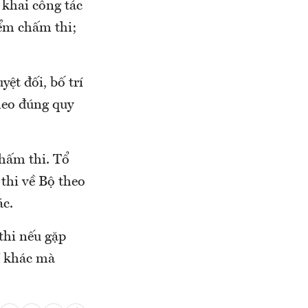
n khai công tác
iểm chấm thi;
yệt đối, bố trí
heo đúng quy
chấm thi. Tổ
thi về Bộ theo
ác.
thi nếu gặp
ề khác mà