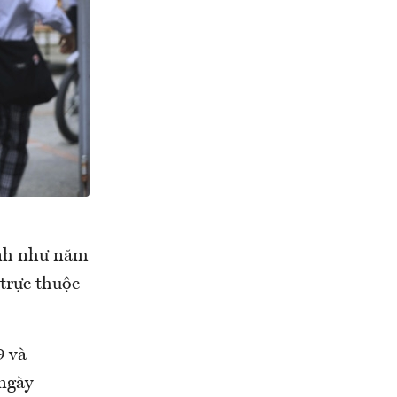
ịnh như năm
trực thuộc
9 và
 ngày