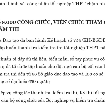
àn thành xét công nhận tốt nghiệp THPT chậm nh
8.000 CÔNG CHỨC, VIÊN CHỨC THAM 
ẤM THI
và Đào tạo đã ban hành Kế hoạch số 754/KH-BGD
tập huấn thanh tra kiểm tra thi tốt nghiệp THPT n
huẩn bị đầy đủ tài liệu, biểu mẫu, sổ tay phục vụ c
thi; đã tổ chức tập huấn cho đội ngũ cán bộ cốt cán
m tra thi đến từ 63 Sở giáo dục đào tạo và 133 cơ sở
ng số đại biểu 650 người;
p vụ công tác thanh tra, kiểm tra thi, Kỳ thi tốt
cán bộ công chức của Bộ; nghiệp vụ kiểm tra chấm