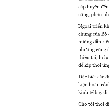
cấp huyện đều
công, phân nh
Ngoài triển k
chung của Bộ c
hướng dẫn riên
phương cũng đ
thiên tai, lũ 
để kịp thời ứn
Đặc biệt các đ
kiện hoàn cản
kinh tế hay đi
Cho tới thời 