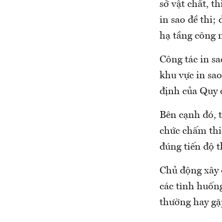
sở vật chất, th
in sao đề thi;
hạ tầng công n
Công tác in sa
khu vực in sao
định của Quy 
Bên cạnh đó, t
chức chấm thi 
đúng tiến độ t
Chủ động xây 
các tình huống
thường hay gặ