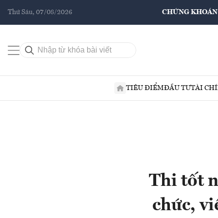
Thứ Sáu, 07/08/2026
CHỨNG KHOÁN
TIÊU ĐIỂM
ĐẦU TƯ
TÀI CH
Thi tốt
chức, vi