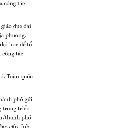
a công tác
 giáo dục đại
địa phương.
đại học để tổ
a công tác
hi. Toàn quốc
thành phố gửi
 trong triển
nh/thành phố
đạo cấp tỉnh,