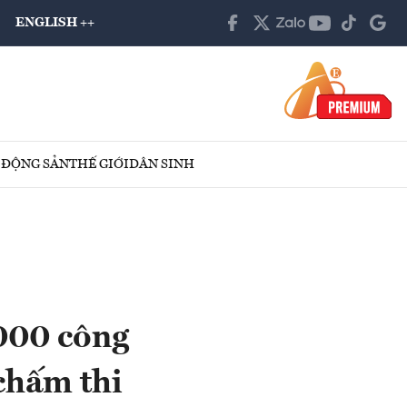
ENGLISH ++
 ĐỘNG SẢN
THẾ GIỚI
DÂN SINH
000 công
 chấm thi