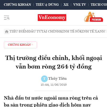
CHỨNG KHOÁN
TIÊU & DÙNG
XE
VNE TV
TECH CO
TIÊU ĐIỂM
ĐẦU TƯ
TÀI CHÍNH
KINH TẾ SỐ
KINH TẾ XANH
CHỨNG KHOÁN
Thị trường điều chỉnh, khối ngoại
vẫn bơm ròng 264 tỷ đồng
Thủy Tiên
T
18:44, 11/06/2019
Nhà đầu tư nước ngoài mua ròng trên cả
ba sàn trong phiên giao dịch hôm nay