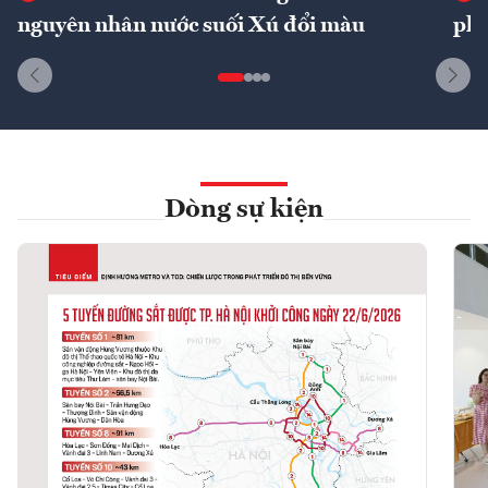
nguyên nhân nước suối Xú đổi màu
phí
Dòng sự kiện