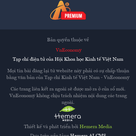
Bản quyền thuộc về
VnEconomy
Tạp chí điện tử của Hội Khoa học Kinh tế Việt Nam
Mọi tin bài đăng lại từ website này phải có sự chấp thuận
bằng văn bản của
Tạp chí Kinh tế Việt Nam - VnEconomy
Các trang liên kết ra ngoài sẽ được mở ra ở cửa sổ mới.
VnEconomy không chịu trách nhiệm nội dung các trang
ngoài.
Thiết kế và phát triển bởi
Hemera Media
Dựa trên nền tảng
Hemera AI CMS