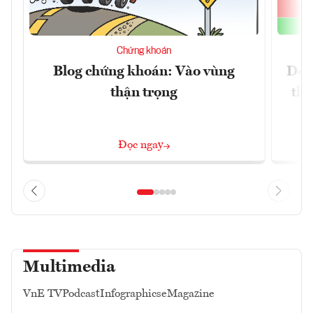
Chứng khoán
Blog chứng khoán: Vào vùng
Dòn
thận trọng
thị
Đọc ngay
Multimedia
VnE TV
Podcast
Infographics
eMagazine