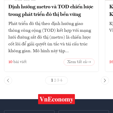
Định hướng metro và TOD chiến lược
K
trong phát triển đô thị bền vững
K
Phát triển đô thị theo định hướng giao
K
thông công cộng (TOD) kết hợp với mạng
V
lưới đường sắt đô thị (metro) là chiến lược
cốt lõi để giải quyết ùn tắc và tái cấu trúc
không gian. Mô hình này tập...
10
bài viết
Xem tất cả
2
1
2
3
4