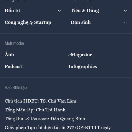
Khung pháp lý
Start-up
Dự án
Công nghiệp
Chuyển động 24h
Đối thoại
The Guide
Video
Đầu tư
Tiêu & Dùng
Quản trị số
Cafe BĐS
Thị trường
Kinh doanh
Kết nối
Tạp chí kinh tế Việt Nam
eMagazine
Nhà đầu tư
Du lịch
Công nghệ & Startup
Dân sinh
Tư vấn
Nông sản
Doanh nhân
Tư vấn Tiêu & Dùng
Infographics
Hạ tầng
Sức khỏe
Khung pháp lý
Doanh nghiệp
Địa phương
Thị trường
Bảo hiểm
Multimedia
Sự kiện
Nhân lực
Ảnh
eMagazine
Đẹp +
An sinh
Podcast
Infographics
Giải trí
Y tế
Nhà
Ban Biên tập
Ẩm thực
Chủ tịch HĐBT: TS. Chử Văn Lâm
Tổng biên tập: Chử Thị Hạnh
Tổng thư ký tòa soạn: Đào Quang Bính
Giấy phép Tạp chí điện tử số: 272/GP-BTTTT ngày