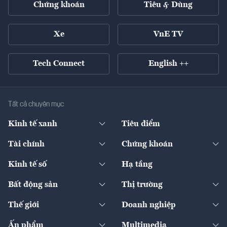
Chứng khoán
Tiêu & Dùng
Xe
VnE TV
Tech Connect
English ++
Tất cả chuyên mục
Kinh tế xanh
Tiêu điểm
Chuyển động xanh
Tài chính
Chứng khoán
Pháp lý
Ngân hàng
Doanh nghiệp niêm yết
Kinh tế số
Hạ tầng
Thương hiệu xanh
Thị trường vốn
Thị trường
Sản phẩm - Thị trường
Bất động sản
Thị trường
Diễn đàn
Thuế
Đầu tư
Tài sản số
Chính sách
Xuất nhập khẩu
Thế giới
Doanh nghiệp
Bảo hiểm
Quốc tế
Dịch vụ số
Thị trường
Khung pháp lý
Kinh tế
Chuyển động
Ấn phẩm
Multimedia