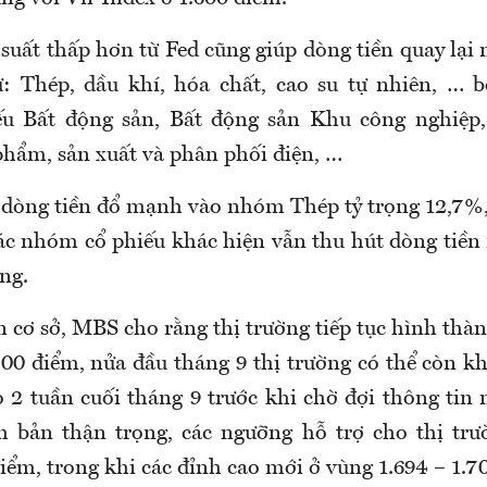
 suất thấp hơn từ Fed cũng giúp dòng tiền quay lạ
: Thép, dầu khí, hóa chất, cao su tự nhiên, … b
u Bất động sản, Bất động sản Khu công nghiệp,
phẩm, sản xuất và phân phối điện, …
 dòng tiền đổ mạnh vào nhóm Thép tỷ trọng 12,7%
ác nhóm cổ phiếu khác hiện vẫn thu hút dòng tiền
ng.
 cơ sở, MBS cho rằng thị trường tiếp tục hình thàn
.700 điểm, nửa đầu tháng 9 thị trường có thể còn 
ào 2 tuần cuối tháng 9 trước khi chờ đợi thông tin
h bản thận trọng, các ngưỡng hỗ trợ cho thị tr
điểm, trong khi các đỉnh cao mới ở vùng 1.694 – 1.7