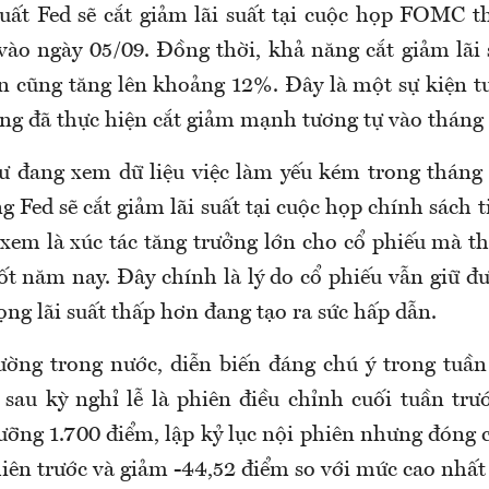
uất Fed sẽ cắt giảm lãi suất tại cuộc họp FOMC t
vào ngày 05/09. Đồng thời, khả năng cắt giảm lã
n cũng tăng lên khoảng 12%. Đây là một sự kiện t
ng đã thực hiện cắt giảm mạnh tương tự vào tháng
ư đang xem dữ liệu việc làm yếu kém trong tháng
ng Fed sẽ cắt giảm lãi suất tại cuộc họp chính sách 
 xem là xúc tác tăng trưởng lớn cho cổ phiếu mà th
ốt năm nay. Đây chính là lý do cổ phiếu vẫn giữ đ
vọng lãi suất thấp hơn đang tạo ra sức hấp dẫn.
rường trong nước, diễn biến đáng chú ý trong tuần
) sau kỳ nghỉ lễ là phiên điều chỉnh cuối tuần trư
ưỡng 1.700 điểm, lập kỷ lục nội phiên nhưng đóng 
iên trước và giảm -44,52 điểm so với mức cao nhất