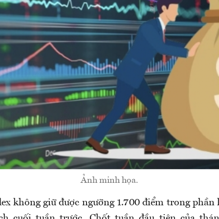
Ảnh minh họa.
ex không giữ được ngưỡng 1.700 điểm trong phần l
ịch cuối tuần trước. Chốt tuần đầu tiên của thá