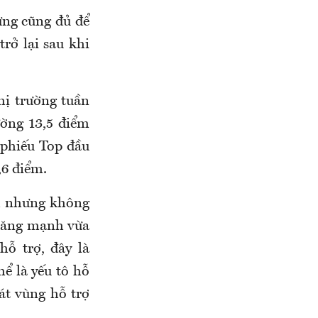
ưng cũng đủ để
rở lại sau khi
hị trường tuần
ường 13,5 điểm
 phiếu Top đầu
,6 điểm.
nh nhưng không
 tăng mạnh vừa
ỗ trợ, đây là
hể là yếu tô hỗ
át vùng hỗ trợ