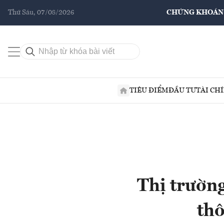
Thứ Sáu, 07/08/2026
CHỨNG KHOÁN
TIÊU ĐIỂM
ĐẦU TƯ
TÀI CH
Thị trường
thô