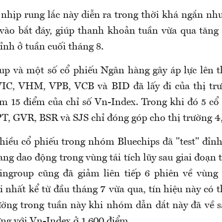
 nhịp rung lắc này diễn ra trong thời khá ngắn nh
 vào bắt đáy, giúp thanh khoản tuần vừa qua tăng t
ỉnh ở tuần cuối tháng 8.
 và một số cổ phiếu Ngân hàng gây áp lực lên t
VIC, VHM, VPB, VCB và BID đã lấy đi của thị tr
m 15 điểm của chỉ số Vn-Index. Trong khi đó 5 cổ
, GVR, BSR và SJS chỉ đóng góp cho thị trường 4
nhiều cổ phiếu trong nhóm Bluechips đã "test" đỉ
ang dao động trong vùng tái tích lũy sau giai đoạn
ngroup cũng đã giảm liên tiếp 6 phiên về vùng h
 nhất kể từ đầu tháng 7 vừa qua, tín hiệu này có t
rường trong tuần này khi nhóm dẫn dắt này đã về s
ứng với Vn-Index ở 1.600 điểm.