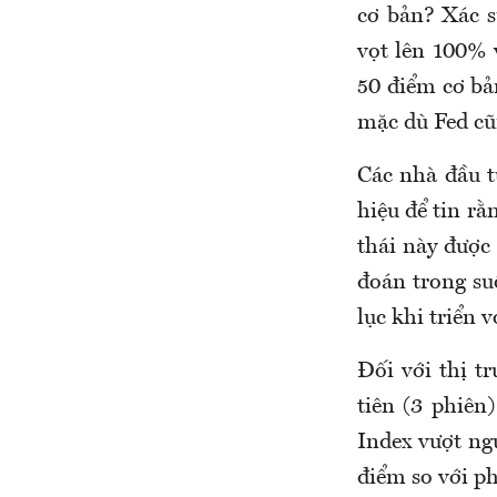
cơ bản? Xác s
vọt lên 100% 
50 điểm cơ bả
mặc dù Fed cũ
Các nhà đầu t
hiệu để tin rằ
thái này được
đoán trong su
lục khi triển 
Đối với thị t
tiên (3 phiên
Index vượt ng
điểm so với ph