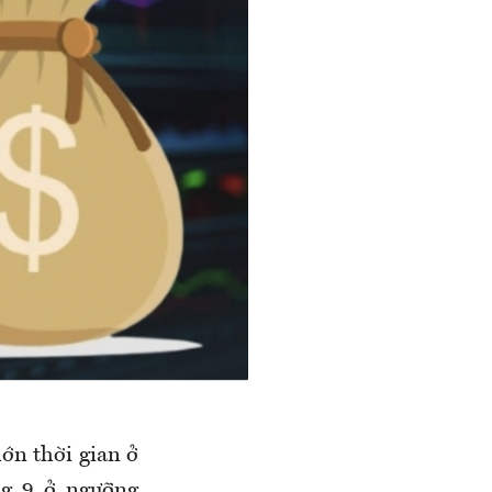
ớn thời gian ở
ng 9 ở ngưỡng