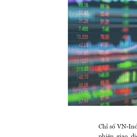
Chỉ số VN-Ind
phiên giao d