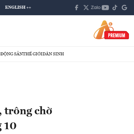
ENGLISH ++
 ĐỘNG SẢN
THẾ GIỚI
DÂN SINH
, trông chờ
g 10